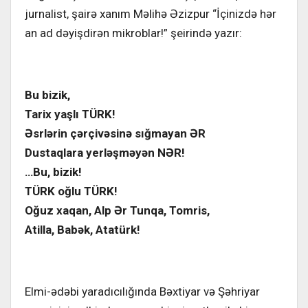
jurnalist, şairə xanım Məlihə Əzizpur “İçinizdə hər
an ad dəyişdirən mikroblar!” şeirində yazır:
Bu bizik,
Tarix yaşlı TÜRK!
Əsrlərin çərçivəsinə sığmayan ƏR
Dustaqlara yerləşməyən NƏR!
…Bu, bizik!
TÜRK oğlu TÜRK!
Oğuz xaqan, Alp Ər Tunqa, Tomris,
Atilla, Babək, Atatürk!
Elmi-ədəbi yaradıcılığında Bəxtiyar və Şəhriyar