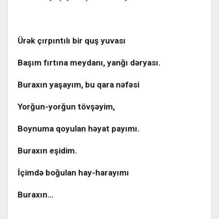
Ürək çırpıntılı bir quş yuvası
Başım fırtına meydanı, yanğı dəryası.
Buraxın yaşayım, bu qara nəfəsi
Yorğun-yorğun tövşəyim,
Boynuma qoyulan həyat payımı.
Buraxın eşidim.
İçimdə boğulan hay-harayımı
Buraxın…