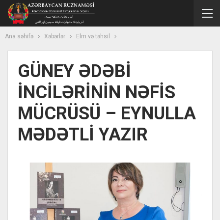
Ana səhifə
Xəbərlər
Elm və təhsil
GÜNEY ƏDƏBİ
İNCİLƏRİNİN NƏFİS
MÜCRÜSÜ – EYNULLA
MƏDƏTLİ YAZIR