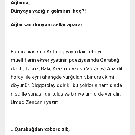
Ağlama,
Dünyaya yazığın gəlmirmi heç?!
Ağlarsan dünyanı sellər aparar…
Esmira xanımın Antologiyaya daxil etdiyi
müəlliflərin əksəriyyətinin poeziyasında Qarabağ
dərdi, Təbriz, Bakı, Araz mövzusu Vətən və Ana dili
harayı ilə eyni ahəngdə vurğulanır, bir ürək kimi
döyünür. Diqqətəlayiqdir ki, bu şeirlərin hamısında
nisgillə yanaşı, qurtuluş və birliyə ümid də yer alır.
Umud Zəncanlı yazır:
…Qarabağdan xəbərsizik,