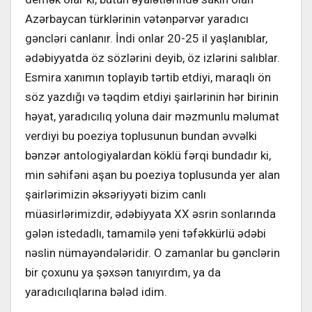
Azərbaycan türklərinin vətənpərvər yaradıcı
gəncləri canlanır. İndi onlar 20-25 il yaşlanıblar,
ədəbiyyatda öz sözlərini deyib, öz izlərini salıblar.
Esmira xanımın toplayıb tərtib etdiyi, maraqlı ön
söz yazdığı və təqdim etdiyi şairlərinin hər birinin
həyat, yaradıcılıq yoluna dair məzmunlu məlumat
verdiyi bu poeziya toplusunun bundan əvvəlki
bənzər antologiyalardan köklü fərqi bundadır ki,
min səhifəni aşan bu poeziya toplusunda yer alan
şairlərimizin əksəriyyəti bizim canlı
müasirlərimizdir, ədəbiyyata XX əsrin sonlarında
gələn istedadlı, tamamilə yeni təfəkkürlü ədəbi
nəslin nümayəndələridir. O zamanlar bu gənclərin
bir çoxunu ya şəxsən tanıyırdım, ya da
yaradıcılıqlarına bələd idim.