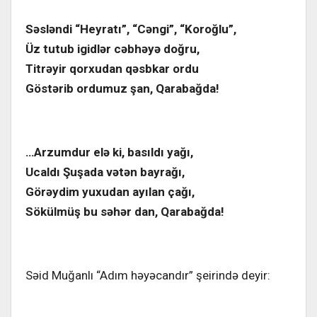
Səsləndi “Heyratı”, “Cəngi”, “Koroğlu”,
Üz tutub igidlər cəbhəyə doğru,
Titrəyir qorxudan qəsbkar ordu
Göstərib ordumuz şan, Qarabağda!
…Arzumdur elə ki, basıldı yağı,
Ucaldı Şuşada vətən bayrağı,
Görəydim yuxudan ayılan çağı,
Sökülmüş bu səhər dan, Qarabağda!
Səid Muğanlı “Adım həyəcandır” şeirində deyir: