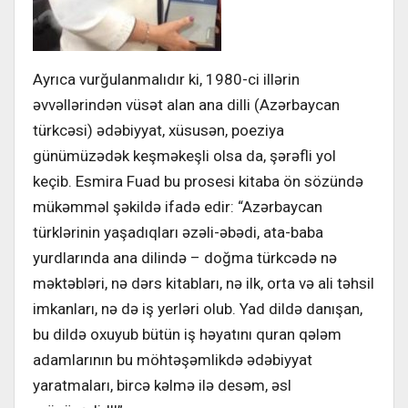
Ayrıca vurğulanmalıdır ki, 1980-ci illərin
əvvəllərindən vüsət alan ana dilli (Azərbaycan
türkcəsi) ədəbiyyat, xüsusən, poeziya
günümüzədək keşməkeşli olsa da, şərəfli yol
keçib. Esmira Fuad bu prosesi kitaba ön sözündə
mükəmməl şəkildə ifadə edir: “Azərbaycan
türklərinin yaşadıqları əzəli-əbədi, ata-baba
yurdlarında ana dilində – doğma türkcədə nə
məktəbləri, nə dərs kitabları, nə ilk, orta və ali təhsil
imkanları, nə də iş yerləri olub. Yad dildə danışan,
bu dildə oxuyub bütün iş həyatını quran qələm
adamlarının bu möhtəşəmlikdə ədəbiyyat
yaratmaları, bircə kəlmə ilə desəm, əsl