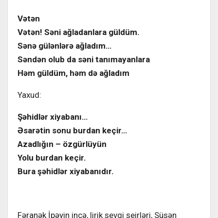
Vətən
Vətən! Səni ağladanlara güldüm.
Sənə gülənlərə ağladım…
Səndən olub da səni tanımayanlara
Həm güldüm, həm də ağladım
Yaxud:
Şəhidlər xiyabanı…
Əsarətin sonu burdan keçir…
Azadlığın – özgürlüyün
Yolu burdan keçir.
Bura şəhidlər xiyabanıdır.
Fəranək İpəyin incə, lirik sevgi şeirləri, Süsən