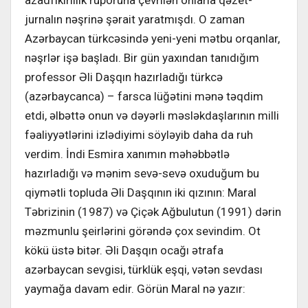
azadfikirlilik ruporuna çevrilən onlarla qəzet-
jurnalın nəşrinə şərait yaratmışdı. O zaman
Azərbaycan türkcəsində yeni-yeni mətbu orqanlar,
nəşrlər işə başladı. Bir gün yaxından tanıdığım
professor Əli Daşqın hazırladığı türkcə
(azərbaycanca) – farsca lüğətini mənə təqdim
etdi, əlbəttə onun və dəyərli məsləkdaşlarının milli
fəaliyyətlərini izlədiyimi söyləyib daha da ruh
verdim. İndi Esmira xanımın məhəbbətlə
hazırladığı və mənim sevə-sevə oxuduğum bu
qiymətli topluda Əli Daşqının iki qızının: Maral
Təbrizinin (1987) və Çiçək Ağbulutun (1991) dərin
məzmunlu şeirlərini görəndə çox sevindim. Ot
kökü üstə bitər. Əli Daşqın ocağı ətrafa
azərbaycan sevgisi, türklük eşqi, vətən sevdası
yaymağa davam edir. Görün Maral nə yazır: