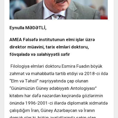
Eynulla MƏDƏTLİ
,
AMEA Fəlsəfə institutunun elmi işlər üzrə
direktor müavini, tarix elmləri doktoru,
fövqəladə və səlahiyyətli səfir
Filologiya elmləri doktoru Esmira Fuadın böyük
zəhmət və məhəbbətlə tərtib etdiyi və 2018-ci ildə
“Elm və Təhsil” nəşriyyatında çap olunan
“Günümüzün Güney ədəbiyyatı Antologiyası”
kitabını hər dəfə nəzərdən keçirəndə gözlərimin
önündə 1996-2001-ci illərdə diplomatik xidmətdə
çalışdığım İran, Güney Azərbaycan və İranın
demək olar ki, bütün əyalətlərində sakin olan