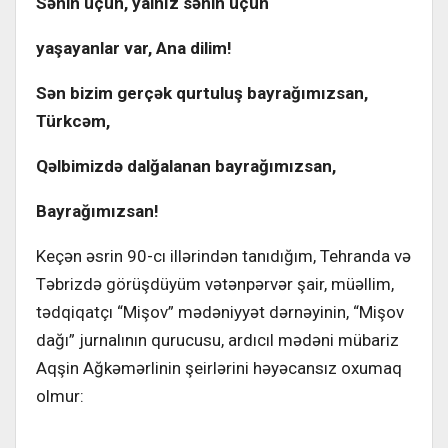
Sənin üçün, yalnız sənin üçün
yaşayanlar var, Ana dilim!
Sən bizim
gerçək qurtuluş bayrağımızsan,
Türkcəm,
Qəlbimizdə dalğalanan bayrağımızsan,
Bayrağımızsan!
Keçən əsrin 90-cı illərindən tanıdığım, Tehranda və
Təbrizdə görüşdüyüm vətənpərvər şair, müəllim,
tədqiqatçı “Mişov” mədəniyyət dərnəyinin, “Mişov
dağı” jurnalının qurucusu, ardıcıl mədəni mübariz
Aqşin Ağkəmərlinin şeirlərini həyəcansız oxumaq
olmur: