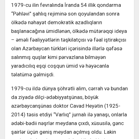
1979-cu ilin fevralında İranda 54 illik qondarma
“Pəhləvi” şahlıq rejiminə son qoyulandan sonra
ölkədə nəhayət demokratik azadlıqların
başlanacağına ümidlənən, ölkədə mütərəqqi ideya
– əməli fəaliyyətlərin təşkilatçısı və fəal iştirakçısı
olan Azərbaycan türkləri içərisində illərlə qəfəsə
salınmış quşlar kimi pərvazlana bilməyən
yaradıcılıq eşqi coşqun ümid və həyəcanla
təlatümə gəlmişdi.
1979-cu ildə dünya şöhrətli alim, cərrah və bundan
da ziyadə dilçi-ədəbiyyatşünas, böyük
azərbaycanşünas doktor Cavad Heyətin (1925-
2014) təsis etdiyi “Varlıq” jurnalı ilə yanaşı, onlarla
ədəbi-bədii nəşrlər meydana çıxdı, xüsusilə, gənc
şairlər üçün geniş meydan açılmış oldu. Lakin