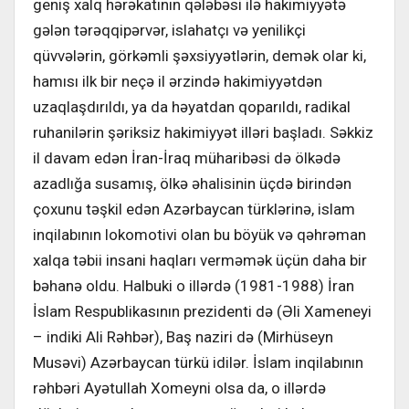
geniş xalq hərəkatının qələbəsi ilə hakimiyyətə
gələn tərəqqipərvər, islahatçı və yenilikçi
qüvvələrin, görkəmli şəxsiyyətlərin, demək olar ki,
hamısı ilk bir neçə il ərzində hakimiyyətdən
uzaqlaşdırıldı, ya da həyatdan qoparıldı, radikal
ruhanilərin şəriksiz hakimiyyət illəri başladı. Səkkiz
il davam edən İran-İraq müharibəsi də ölkədə
azadlığa susamış, ölkə əhalisinin üçdə birindən
çoxunu təşkil edən Azərbaycan türklərinə, islam
inqilabının lokomotivi olan bu böyük və qəhrəman
xalqa təbii insani haqları verməmək üçün daha bir
bəhanə oldu. Halbuki o illərdə (1981-1988) İran
İslam Respublikasının prezidenti də (Əli Xameneyi
– indiki Ali Rəhbər), Baş naziri də (Mirhüseyn
Musəvi) Azərbaycan türkü idilər. İslam inqilabının
rəhbəri Ayətullah Xomeyni olsa da, o illərdə