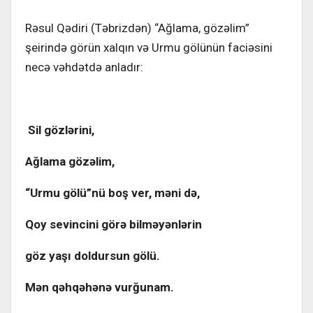
Rəsul Qədiri (Təbrizdən) “Ağlama, gözəlim”
şeirində görün xalqın və Urmu gölünün faciəsini
necə vəhdətdə anladır:
Sil gözlərini,
Ağlama gözəlim,
“Urmu gölü”nü boş ver, məni də,
Qoy sevincini görə bilməyənlərin
göz yaşı doldursun gölü.
Mən qəhqəhənə vurğunam.