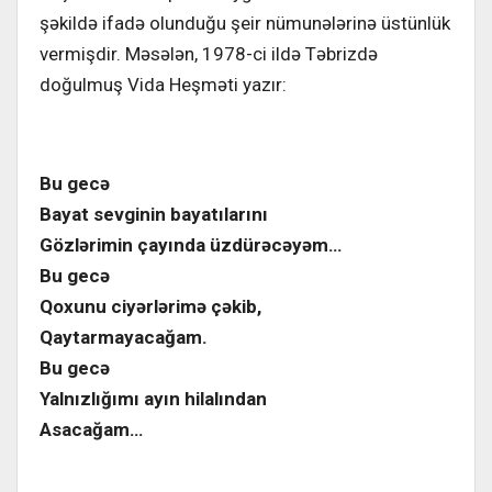
şəkildə ifadə olunduğu şeir nümunələrinə üstünlük
vermişdir. Məsələn, 1978-ci ildə Təbrizdə
doğulmuş Vida Heşməti yazır:
Bu gecə
Bayat sevginin bayatılarını
Gözlərimin çayında üzdürəcəyəm…
Bu gecə
Qoxunu ciyərlərimə çəkib,
Qaytarmayacağam.
Bu gecə
Yalnızlığımı ayın hilalından
Asacağam…