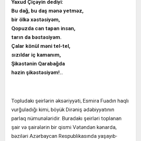
Yaxud Çiçəyin dediyi:
Bu dağ, bu daş mənə yetməz,
bir ölkə xəstəsiyəm,
Qopuzda can tapan insan,
tarın da bəstəsiyəm.
Çalar könül məni tel-tel,
sızıldar iç kamanım,
Şikəstənin Qarabağda
həzin şikəstəsiyəm!..
Topludakı şeirlərin əksəriyyəti, Esmira Fuadın haqlı
vurğuladığı kimi, böyük Dirəniş ədəbiyyatının
parlaq nümunələridir. Buradakı şeirləri toplanan
şair və şairələrin bir qismi Vətəndən kənarda,
bəziləri Azərbaycan Respublikasında yaşayıb-