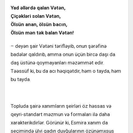
Yad əllərdə qalan Vətən,
Çiçəkləri solan Vətən,
Ölsün anan, ölsün bacın,
Ölsün mən tək balan Vətən!
– deyən şair Vətəni tərifləyib, onun şərəfinə
badələr qaldırıb, amma onun üçün bircə daşı da
daş üstünə qoymayanları məzəmmət edir.
Təəssüf ki, bu da acı həqiqətdir, həm o tayda, həm
bu tayda.
Topluda şairə xanımların şeirləri öz həssas və
qeyri-standart məzmun və formaları ilə daha
xarakterikdirlər. Görünür ki, Esmira xanım da
seçimində ülvi qadın duyğularının özünəmxsus