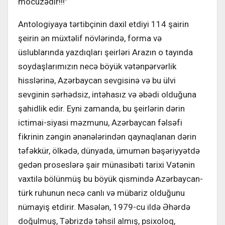
möcüzədir!!!”
Antologiyaya tərtibçinin daxil etdiyi 114 şairin
şeirin ən müxtəlif növlərində, forma və
üslublarında yazdıqları şeirləri Arazın o tayında
soydaşlarımızın necə böyük vətənpərvərlik
hisslərinə, Azərbaycan sevgisinə və bu ülvi
sevginin sərhədsiz, intəhasız və əbədi olduğuna
şahidlik edir. Eyni zamanda, bu şeirlərin dərin
ictimai-siyasi məzmunu, Azərbaycan fəlsəfi
fikrinin zəngin ənənələrindən qaynaqlanan dərin
təfəkkür, ölkədə, dünyada, ümumən bəşəriyyətdə
gedən proseslərə şair münasibəti tarixi Vətənin
vaxtilə bölünmüş bu böyük qismində Azərbaycan-
türk ruhunun necə canlı və mübariz olduğunu
nümayiş etdirir. Məsələn, 1979-cu ildə Əhərdə
doğulmuş, Təbrizdə təhsil almış, psixoloq,