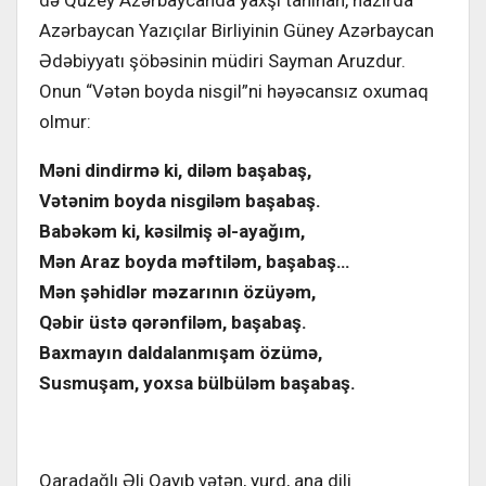
də Quzey Azərbaycanda yaxşı tanınan, hazırda
Azərbaycan Yazıçılar Birliyinin Güney Azərbaycan
Ədəbiyyatı şöbəsinin müdiri Sayman Aruzdur.
Onun “Vətən boyda nisgil”ni həyəcansız oxumaq
olmur:
Məni dindirmə ki, diləm başabaş,
Vətənim boyda nisgiləm başabaş.
Babəkəm ki, kəsilmiş əl-ayağım,
Mən Araz boyda məftiləm, başabaş…
Mən şəhidlər məzarının özüyəm,
Qəbir üstə qərənfiləm, başabaş.
Baxmayın daldalanmışam özümə,
Susmuşam, yoxsa bülbüləm başabaş.
Qaradağlı Əli Qayıb vətən, yurd, ana dili