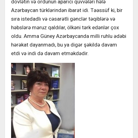
dövlətin və ordunun aparıcı qüvvələri hələ
Azərbaycan türklərindən ibarət idi. Təəssüf ki, bir
sıra istedadlı və cəsarətli gənclər təqiblərə və
həbslərə məruz qaldılar, ölkəni tərk edənlər çox
oldu. Amma Güney Azərbaycanda milli ruhlu ədəbi
hərəkat dayanmadı, bu ya digər şəkildə davam
etdi və indi də davam etməkdədir.