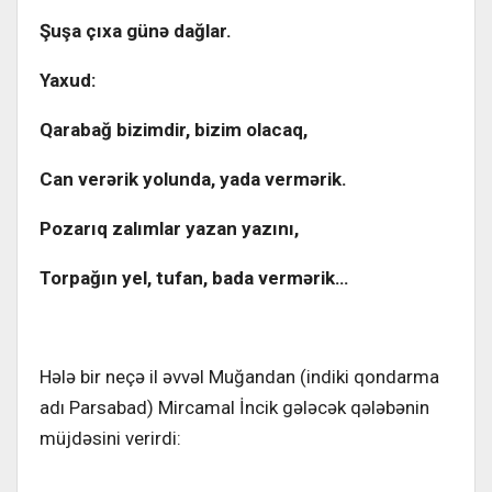
Şuşa çıxa günə dağlar.
Yaxud:
Qarabağ bizimdir, bizim olacaq,
Can verərik yolunda, yada vermərik.
Pozarıq zalımlar yazan yazını,
Torpağın yel, tufan, bada vermərik…
Hələ bir neçə il əvvəl Muğandan (indiki qondarma
adı Parsabad) Mircamal İncik gələcək qələbənin
müjdəsini verirdi: