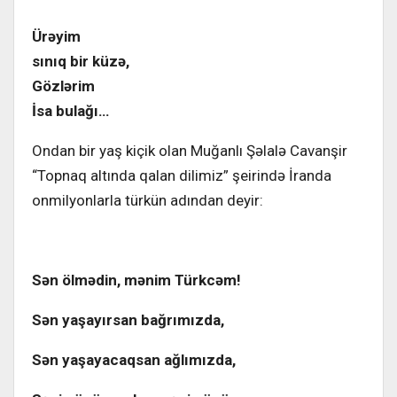
Ürəyim
sınıq bir küzə,
Gözlərim
İsa bulağı…
Ondan bir yaş kiçik olan Muğanlı Şəlalə Cavanşir
“Topnaq altında qalan dilimiz” şeirində İranda
onmilyonlarla türkün adından deyir:
Sən ölmədin, mənim Türkcəm!
Sən yaşayırsan bağrımızda,
Sən yaşayacaqsan ağlımızda,