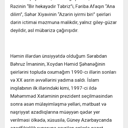
Rəzinin “Bir hekayədir Təbriz”i, Fəriba Afaqın “Ana
dilim”, Səhər Xiyavinin “Azərin iyirmi biri” şeirləri
dərin ictimai məzmuna malikdir, yalnız giley-güzar
deyildir, əsl mübarizə çağırışıdır.
Həmin illərdən ünsiyyətdə olduğum Sərabdan
Bəhruz İmaninin, Xoydan Həmid Şəhanəğinin
şeirlərini topluda oxumağım 1990-cı illərin sonları
və XX əsrin əvvəllərini yadıma saldı. İslam
inqilabının ilk illərindəki kimi, 1997-ci ildə
Məhəmməd Xatəminin prezident seçilməsindən
sonra əsən mülayimləşmə yelləri, mətbuat və
nəşriyyat azadlıqlarına müəyyən qədər yer
verilməsi ölkədə, xüsusilə, Güney Azərbaycanda