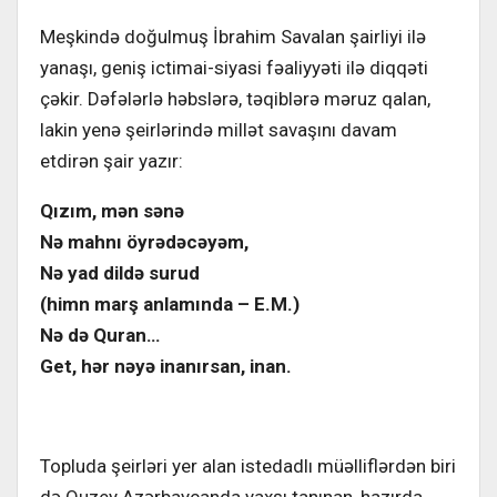
Meşkində doğulmuş İbrahim Savalan şairliyi ilə
yanaşı, geniş ictimai-siyasi fəaliyyəti ilə diqqəti
çəkir. Dəfələrlə həbslərə, təqiblərə məruz qalan,
lakin yenə şeirlərində millət savaşını davam
etdirən şair yazır:
Qızım, mən sənə
Nə mahnı öyrədəcəyəm,
Nə yad dildə surud
(himn marş anlamında – E.M.)
Nə də Quran…
Get, hər nəyə inanırsan, inan.
Topluda şeirləri yer alan istedadlı müəlliflərdən biri