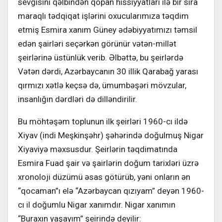
sevgisini qəlbindən qopan hissiyyatları ilə bir sıra
maraqlı tədqiqat işlərini oxucularımıza təqdim
etmiş Esmira xanım Güney ədəbiyyatımızı təmsil
edən şairləri seçərkən görünür vətən-millət
şeirlərinə üstünlük verib. Əlbəttə, bu şeirlərdə
Vətən dərdi, Azərbaycanın 30 illik Qarabağ yarası
qırmızı xətlə keçsə də, ümumbəşəri mövzular,
insanlığın dərdləri də dilləndirilir.
Bu möhtəşəm toplunun ilk şeirləri 1960-cı ildə
Xiyav (indi Meşkinşəhr) şəhərində doğulmuş Nigar
Xiyaviyə məxsusdur. Şeirlərin təqdimatında
Esmira Fuad şair və şairlərin doğum tarixləri üzrə
xronoloji düzümü əsas götürüb, yəni onların ən
“qocaman”ı elə “Azərbaycan qızıyam” deyən 1960-
cı il doğumlu Nigar xanımdır. Nigar xanımın
“Buraxın yaşayım” şeirində deyilir: