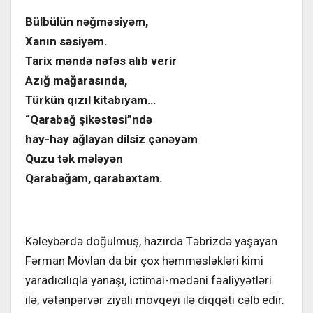
Bülbülün nəğməsiyəm,
Xanın səsiyəm.
Tarix məndə nəfəs alıb verir
Azığ mağarasında,
Türkün qızıl kitabıyam…
“Qarabağ şikəstəsi”ndə
hay-hay ağlayan dilsiz çənəyəm
Quzu tək mələyən
Qarabağam, qarabaxtam.
Kəleybərdə doğulmuş, hazırda Təbrizdə yaşayan
Fərman Mövlan da bir çox həmməsləkləri kimi
yaradıcılıqla yanaşı, ictimai-mədəni fəaliyyətləri
ilə, vətənpərvər ziyalı mövqeyi ilə diqqəti cəlb edir.