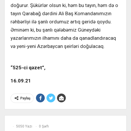
doğurur. Şükürlər olsun ki, həm bu tayın, həm də o
tayın Qarabağ dərdini Ali Baş Komandanımızın
rəhbərliyi ilə şanlı ordumuz artıq geridə qoydu.
Əminəm ki, bu şanlı qələbəmiz Güneydəki
yazarlarımızın ilhamını daha da qanadlandıracaq
və yeni-yeni Azərbaycan şeirləri doğulacaq.
“525-ci qəzet”,
16.09.21
Paylaş
5050 Yazı
0 Şərh