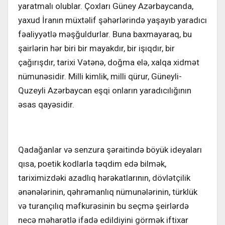
yaratmalı olublar. Çoxları Güney Azərbaycanda,
yaxud İranın müxtəlif şəhərlərində yaşayıb yaradıcı
fəaliyyətlə məşğuldurlar. Buna baxmayaraq, bu
şairlərin hər biri bir mayakdır, bir işıqdır, bir
çağırışdır, tarixi Vətənə, doğma elə, xalqa xidmət
nümunəsidir. Milli kimlik, milli qürur, Güneyli-
Quzeyli Azərbaycan eşqi onların yaradıcılığının
əsas qayəsidir.
Qadağanlar və senzura şəraitində böyük ideyaları
qısa, poetik kodlarla təqdim edə bilmək,
tariximizdəki azadlıq hərəkatlarının, dövlətçilik
ənənələrinin, qəhrəmanlıq nümunələrinin, türklük
və turançılıq məfkurəsinin bu seçmə şeirlərdə
necə məharətlə ifadə edildiyini görmək iftixar