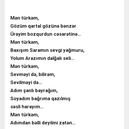
Mən türkəm,
Gözüm qartal gözünə bənzər
Ürəyim bozqurdun cəsarətinə…
Mən türkəm,
Baxışım Saramın sevgi yağmuru,
Yolum Arazımın dalğalı seli…
Mən türkəm,
Sevməyi də, bilirəm,
Sevilməyi də…
Adım şanlı bayrağım,
Soyadım bağrıma qazılmış
səsli harayım…
Mən türkəm,
Adımdan bəlli deyilmi zatən…