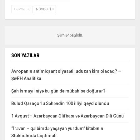
ƏVVƏLKI
NÖVBƏTI
Şərhlər bağlıdır.
SON YAZILAR
Avropanın antimiqrant siyasəti: uduzan kim olacaq? –
ŞƏRH Analitika
Şah İsmayıl niyə bu gün də mübahisə doğurur?
Bulud Qaraçorlu Səhəndin 100 illiyi qeyd olundu
1 Avqust – Azərbaycan Əlifbası və Azərbaycan Dili Günü
“İrəvan – qəlbimdə yaşayan yurdum” kitabının
Stokholmda təqdimatı.