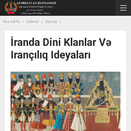
Ana səhifə
Xəbərlər
Siyasət
İranda Dini Klanlar Və
Irançılıq Ideyaları