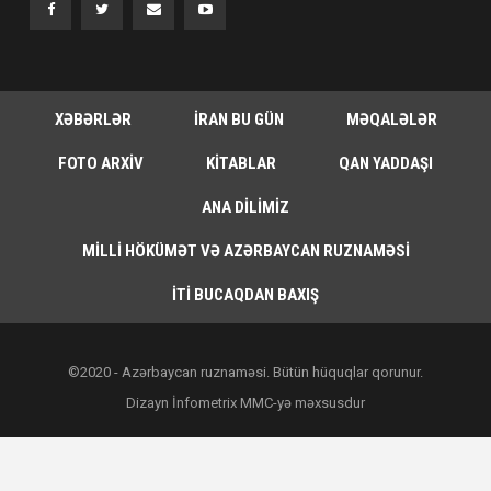
XƏBƏRLƏR
İRAN BU GÜN
MƏQALƏLƏR
FOTO ARXIV
KITABLAR
QAN YADDAŞI
ANA DILIMIZ
MILLI HÖKÜMƏT VƏ AZƏRBAYCAN RUZNAMƏSI
İTI BUCAQDAN BAXIŞ
©2020 - Azərbaycan ruznaməsi. Bütün hüquqlar qorunur.
Dizayn İnfometrix MMC-yə məxsusdur