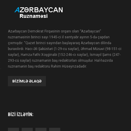
Azərbaycan Demokrat Firqəsinin orqanı olan “Azərbaycan”
ruznaməsinin birinci sayı 1945-ci il sentyabr ayının 5-də çapdan
çıxmışdır. “Qəzet birinci sayından başlayaraq Azərbaycan dilində
buraxılırdı. Hacı Əli Şəbüstəri (1-29-cu saylar), Əhməd Müsəvi (98-151-ci
saylar), Həmzə Fəthi Xoşginabi (152-246-cı saylar), İsmayıl Şəms (247-
293-cü saylar) ruznamənin baş redaktorları olmuşdur. Hal-hazırda
ruznamənin baş redaktoru Rəhim Hüseynzadədir.
BIZIMLƏ ƏLAQƏ
BIZI IZLƏYIN: