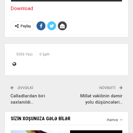
Download
Paylaş
5056 Yazı
0 Şərh
ƏVVƏLKI
NÖVBƏTI
Cəlladlardan biri
Millət vəkilinin dəmir
saxlanıldı…
yolu düşüncələri…
SIZIN XOŞUNUZA GƏLƏ BILƏR
Hamısı