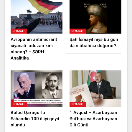
SIYASƏT
SIYASƏT
Avropanın antimiqrant
Şah İsmayıl niyə bu gün
siyasəti: uduzan kim
də mübahisə doğurur?
olacaq? – ŞƏRH
Analitika
SIYASƏT
SIYASƏT
Bulud Qaraçorlu
1 Avqust – Azərbaycan
Səhəndin 100 illiyi qeyd
Əlifbası və Azərbaycan
olundu
Dili Günü