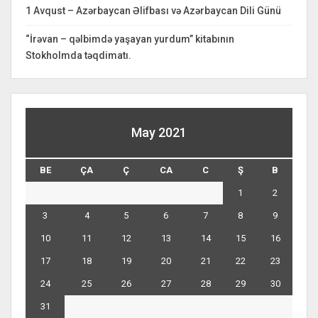
1 Avqust – Azərbaycan Əlifbası və Azərbaycan Dili Günü
“İrəvan – qəlbimdə yaşayan yurdum” kitabının
Stokholmda təqdimatı.
May 2021
BE
ÇA
Ç
CA
C
Ş
B
1
2
3
4
5
6
7
8
9
10
11
12
13
14
15
16
17
18
19
20
21
22
23
24
25
26
27
28
29
30
31