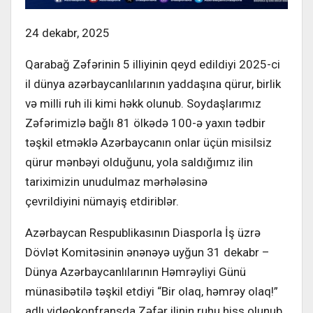
24 dekabr, 2025
Qarabağ Zəfərinin 5 illiyinin qeyd edildiyi 2025-ci
il dünya azərbaycanlılarının yaddaşına qürur, birlik
və milli ruh ili kimi həkk olunub.
Soydaşlarımız
Zəfərimizlə bağlı 81 ölkədə 100-ə yaxın tədbir
təşkil etməklə Azərbaycanın onlar üçün misilsiz
qürur mənbəyi olduğunu, yola saldığımız ilin
tariximizin unudulmaz mərhələsinə
çevrildiyini nümayiş etdiriblər.
Azərbaycan Respublikasının Diasporla İş üzrə
Dövlət Komitəsinin ənənəyə uyğun 31 dekabr –
Dünya Azərbaycanlılarının Həmrəyliyi Günü
münasibətilə təşkil etdiyi “Bir olaq, həmrəy olaq!”
adlı videokonfransda Zəfər ilinin ruhu hiss olunub,