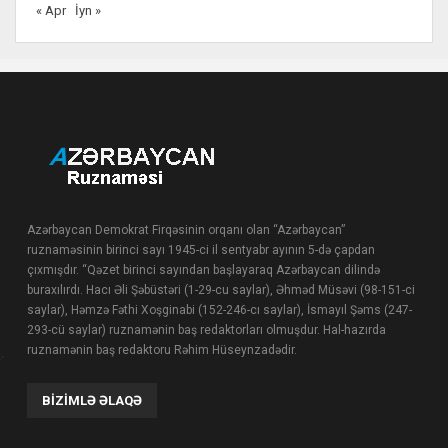
« Apr
İyn »
Azərbaycan Demokrat Firqəsinin orqanı olan “Azərbaycan”
ruznaməsinin birinci sayı 1945-ci il sentyabr ayının 5-də çapdan
çıxmışdır. “Qəzet birinci sayından başlayaraq Azərbaycan dilində
buraxılırdı. Hacı Əli Şəbüstəri (1-29-cu saylar), Əhməd Müsəvi (98-151-ci
saylar), Həmzə Fəthi Xoşginabi (152-246-cı saylar), İsmayıl Şəms (247-
293-cü saylar) ruznamənin baş redaktorları olmuşdur. Hal-hazırda
ruznamənin baş redaktoru Rəhim Hüseynzadədir.
BIZIMLƏ ƏLAQƏ