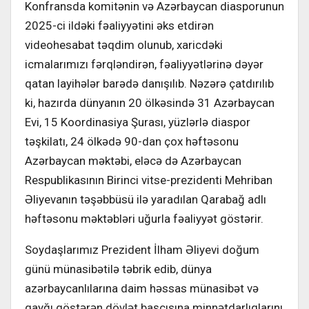
Konfransda komitənin və Azərbaycan diasporunun
2025-ci ildəki fəaliyyətini əks etdirən
videohesabat təqdim olunub, xaricdəki
icmalarımızı fərqləndirən, fəaliyyətlərinə dəyər
qatan layihələr barədə danışılıb. Nəzərə çatdırılıb
ki,
hazırda dünyanın
20 ölkəsində 31 Azərbaycan
Evi, 15 Koordinasiya Şurası, yüzlərlə diaspor
təşkilatı, 24 ölkədə 90-dan çox həftəsonu
Azərbaycan məktəbi, eləcə də Azərbaycan
Respublikasının Birinci vitse-prezidenti Mehriban
Əliyevanın təşəbbüsü ilə yaradılan Qarabağ adlı
həftəsonu məktəbləri uğurla fəaliyyət göstərir.
Soydaşlarımız Prezident İlham Əliyevi doğum
günü münasibətilə təbrik edib, dünya
azərbaycanlılarına daim həssas münasibət və
qayğı göstərən dövlət başçısına minnətdarlıqlarını