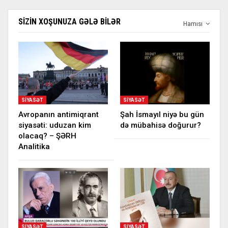
SIZIN XOŞUNUZA GƏLƏ BILƏR
Hamısı
SIYASƏT
SIYASƏT
Avropanın antimiqrant
Şah İsmayıl niyə bu gün
siyasəti: uduzan kim
də mübahisə doğurur?
olacaq? – ŞƏRH
Analitika
SIYASƏT
SIYASƏT