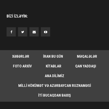
BIZI IZLƏYIN:
XƏBƏRLƏR
İRAN BU GÜN
MƏQALƏLƏR
FOTO ARXIV
KITABLAR
QAN YADDAŞI
ANA DILIMIZ
MILLI HÖKÜMƏT VƏ AZƏRBAYCAN RUZNAMƏSI
İTI BUCAQDAN BAXIŞ