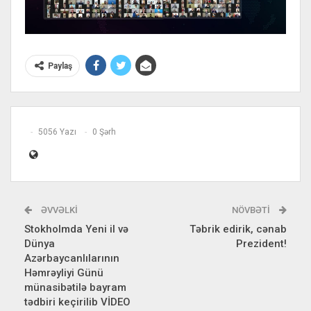
Paylaş
5056 Yazı
0 Şərh
ƏVVƏLKI
NÖVBƏTI
Stokholmda Yeni il və
Təbrik edirik, cənab
Dünya
Prezident!
Azərbaycanlılarının
Həmrəyliyi Günü
münasibətilə bayram
tədbiri keçirilib VİDEO