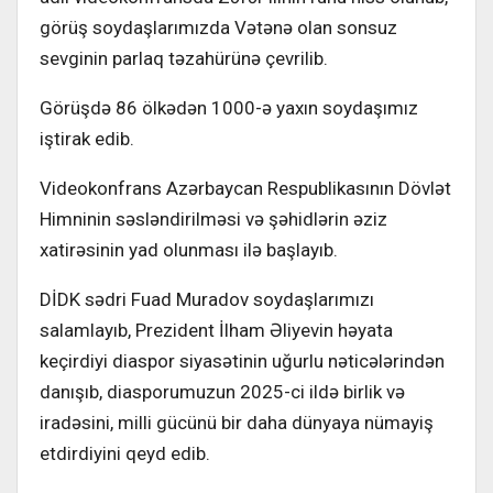
görüş soydaşlarımızda
Vətənə olan sonsuz
sevginin parlaq təzahürünə çevrilib.
Görüşdə 86 ölkədən 1000-ə yaxın soydaşımız
iştirak edib.
Videokonfrans Azərbaycan Respublikasının Dövlət
Himninin səsləndirilməsi və şəhidlərin əziz
xatirəsinin yad olunması ilə başlayıb.
DİDK sədri Fuad Muradov soydaşlarımızı
salamlayıb, Prezident İlham Əliyevin həyata
keçirdiyi diaspor siyasətinin uğurlu nəticələrindən
danışıb, diasporumuzun
2025-ci ildə
birlik və
iradəsini, milli gücünü bir daha dünyaya nümayiş
etdirdiyini qeyd edib.