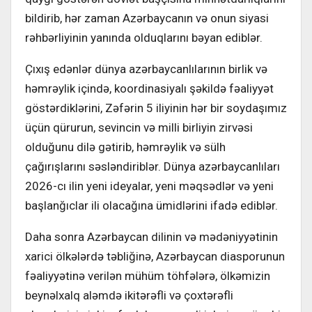
bildirib, hər zaman Azərbaycanın və onun siyasi
rəhbərliyinin yanında olduqlarını bəyan ediblər.
Çıxış edənlər dünya azərbaycanlılarının birlik və
həmrəylik içində, koordinasiyalı şəkildə fəaliyyət
göstərdiklərini,
Zəfərin 5 iliyinin hər bir soydaşımız
üçün qürurun, sevincin və milli birliyin zirvəsi
olduğunu dilə gətirib,
həmrəylik və sülh
çağırışlarını səsləndiriblər. Dünya azərbaycanlıları
2026-cı ilin yeni ideyalar,
yeni məqsədlər və yeni
başlanğıclar ili olacağına ümidlərini ifadə ediblər.
Daha sonra Azərbaycan dilinin və mədəniyyətinin
xarici ölkələrdə təbliğinə, Azərbaycan diasporunun
fəaliyyətinə verilən mühüm töhfələrə, ölkəmizin
beynəlxalq aləmdə ikitərəfli və çoxtərəfli