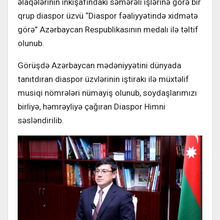
əlaqələrinin inkişafındakı səmərəli işlərinə görə bir
qrup diaspor üzvü “Diaspor fəaliyyətində xidmətə
görə” Azərbaycan Respublikasının medalı ilə təltif
olunub.
Görüşdə Azərbaycan mədəniyyətini dünyada
tanıtdıran diaspor üzvlərinin iştirakı ilə müxtəlif
musiqi nömrələri nümayiş olunub, soydaşlarımızı
birliyə, həmrəyliyə çağıran Diaspor Himni
səsləndirilib.