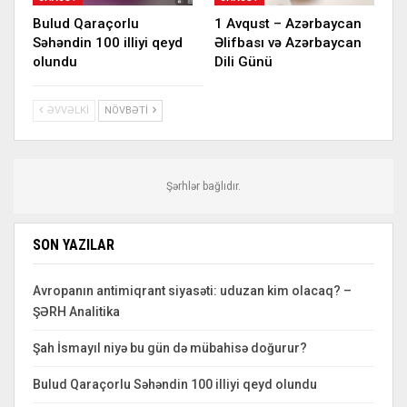
Bulud Qaraçorlu
1 Avqust – Azərbaycan
Səhəndin 100 illiyi qeyd
Əlifbası və Azərbaycan
olundu
Dili Günü
ƏVVƏLKI
NÖVBƏTI
Şərhlər bağlıdır.
SON YAZILAR
Avropanın antimiqrant siyasəti: uduzan kim olacaq? –
ŞƏRH Analitika
Şah İsmayıl niyə bu gün də mübahisə doğurur?
Bulud Qaraçorlu Səhəndin 100 illiyi qeyd olundu