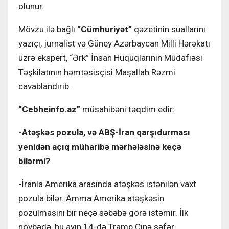
olunur.
Mövzu ilə bağlı
“Cümhuriyət”
qəzetinin suallarını
yazıçı, jurnalist və Güney Azərbaycan Milli Hərəkatı
üzrə ekspert, “Ərk” İnsan Hüquqlarının Müdafiəsi
Təşkilatının həmtəsisçisi Maşallah Rəzmi
cavablandırıb.
“Cebheinfo.az”
müsahibəni təqdim edir:
-Atəşkəs pozula, və ABŞ-İran qarşıdurması
yenidən açıq müharibə mərhələsinə keçə
bilərmi?
-İranla Amerika arasında atəşkəs istənilən vaxt
pozula bilər. Amma Amerika atəşkəsin
pozulmasını bir neçə səbəbə görə istəmir. İlk
növbədə, bu ayın 14-də Tramp Çinə səfər