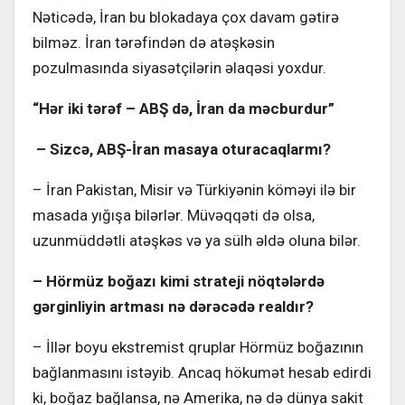
Nəticədə, İran bu blokadaya çox davam gətirə
bilməz. İran tərəfindən də atəşkəsin
pozulmasında siyasətçilərin əlaqəsi yoxdur.
“Hər iki tərəf – ABŞ də, İran da məcburdur”
– Sizcə, ABŞ-İran masaya oturacaqlarmı?
– İran Pakistan, Misir və Türkiyənin köməyi ilə bir
masada yığışa bilərlər. Müvəqqəti də olsa,
uzunmüddətli atəşkəs və ya sülh əldə oluna bilər.
– Hörmüz boğazı kimi strateji nöqtələrdə
gərginliyin artması nə dərəcədə realdır?
– İllər boyu ekstremist qruplar Hörmüz boğazının
bağlanmasını istəyib. Ancaq hökumət hesab edirdi
ki, boğaz bağlansa, nə Amerika, nə də dünya sakit