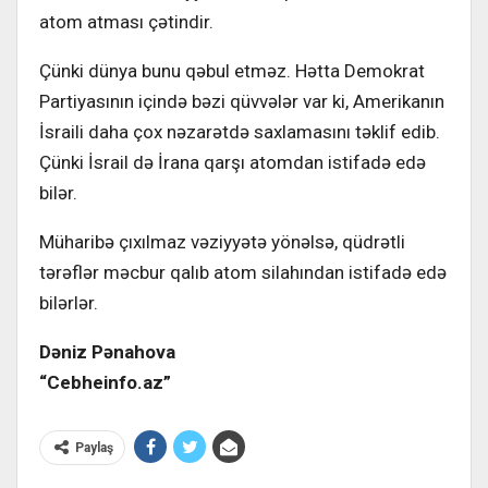
atom atması çətindir.
Çünki dünya bunu qəbul etməz. Hətta Demokrat
Partiyasının içində bəzi qüvvələr var ki, Amerikanın
İsraili daha çox nəzarətdə saxlamasını təklif edib.
Çünki İsrail də İrana qarşı atomdan istifadə edə
bilər.
Müharibə çıxılmaz vəziyyətə yönəlsə, qüdrətli
tərəflər məcbur qalıb atom silahından istifadə edə
bilərlər.
Dəniz Pənahova
“Cebheinfo.az”
Paylaş