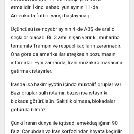
etməlidir. İkinci səbəb iyun ayının 11-də
Amerikada futbol yarışı başlayacaq.
Üçüncüsü isə noyabr ayının 4-də ABŞ-də aralıq
seçkilər olacaq. Bu 3 amil nişan verir ki, müharibə
tamamilə Trampın və respublikaçıların zərərinədir.
Ona görə də amerikalılar atəşkəsin pozulmasını
istəmirlər. Eyni zamanda, İranı müzakirə masasına
gətirmək istəyirlər.
İranda isə hakimiyyətin içində müxtəlif qruplar var.
Bəzi qruplar sülh istəmir, bəzisi isə istəyir ki,
blokada götürülsün. Sakitlik olmasa, blokadalar
götürülə bilməz.
Çünki İranın dünya ilə iqtisadi əməkdaşlığının 90
faizi Cənubdan və İran körfəzindən həyata keçirilir.