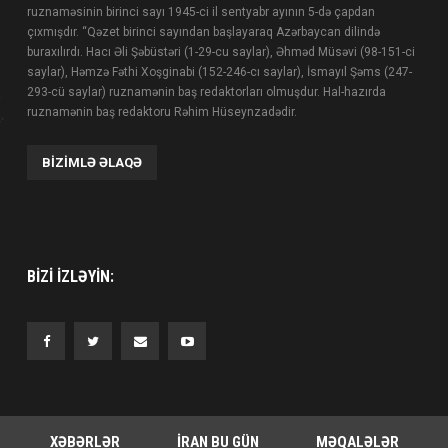
ruznaməsinin birinci sayı 1945-ci il sentyabr ayının 5-də çapdan
çıxmışdır. “Qəzet birinci sayından başlayaraq Azərbaycan dilində
buraxılırdı. Hacı Əli Şəbüstəri (1-29-cu saylar), Əhməd Müsəvi (98-151-ci
saylar), Həmzə Fəthi Xoşginabi (152-246-cı saylar), İsmayıl Şəms (247-
293-cü saylar) ruznamənin baş redaktorları olmuşdur. Hal-hazırda
ruznamənin baş redaktoru Rəhim Hüseynzadədir.
BIZIMLƏ ƏLAQƏ
BIZI IZLƏYIN:
XƏBƏRLƏR
İRAN BU GÜN
MƏQALƏLƏR