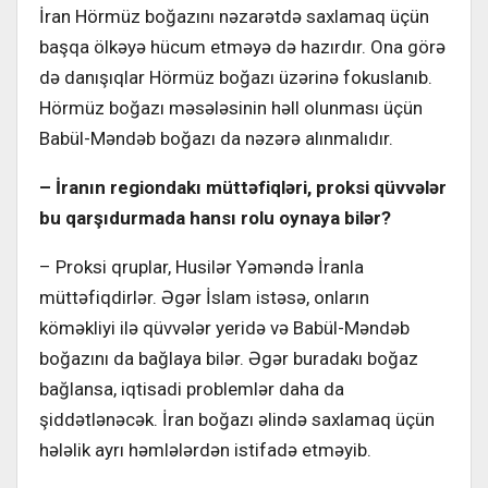
İran Hörmüz boğazını nəzarətdə saxlamaq üçün
başqa ölkəyə hücum etməyə də hazırdır. Ona görə
də danışıqlar Hörmüz boğazı üzərinə fokuslanıb.
Hörmüz boğazı məsələsinin həll olunması üçün
Babül-Məndəb boğazı da nəzərə alınmalıdır.
– İranın regiondakı müttəfiqləri, proksi qüvvələr
bu qarşıdurmada hansı rolu oynaya bilər?
– Proksi qruplar, Husilər Yəməndə İranla
müttəfiqdirlər. Əgər İslam istəsə, onların
köməkliyi ilə qüvvələr yeridə və Babül-Məndəb
boğazını da bağlaya bilər. Əgər buradakı boğaz
bağlansa, iqtisadi problemlər daha da
şiddətlənəcək. İran boğazı əlində saxlamaq üçün
hələlik ayrı həmlələrdən istifadə etməyib.