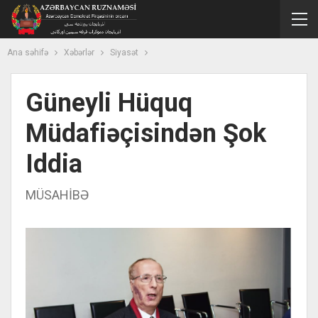
Ana səhifə
Xəbərlər
Siyasət
Güneyli Hüquq
Müdafiəçisindən Şok
Iddia
MÜSAHİBƏ