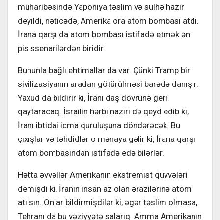
müharibəsində Yaponiya təslim və sülhə hazır
deyildi, nəticədə, Amerika ora atom bombası atdı.
İrana qarşı da atom bombası istifadə etmək ən
pis ssenarilərdən biridir.
Bununla bağlı ehtimallar da var. Çünki Tramp bir
sivilizasiyanın aradan götürülməsi barədə danışır.
Yaxud da bildirir ki, İranı daş dövrünə geri
qaytaracaq. İsrailin hərbi naziri də qeyd edib ki,
İranı ibtidai icma quruluşuna döndərəcək. Bu
çıxışlar və təhdidlər o mənaya gəlir ki, İrana qarşı
atom bombasından istifadə edə bilərlər.
Hətta əvvəllər Amerikanın ekstremist qüvvələri
demişdi ki, İranın insan az olan ərazilərinə atom
atılsın. Onlar bildirmişdilər ki, əgər təslim olmasa,
Tehranı da bu vəziyyətə salarıq. Amma Amerikanın