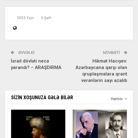
5053 Yazı
0 Şərh
ƏVVƏLKI
NÖVBƏTI
İsrail dövləti necə
Hikmət Hacıyev:
yarandı? – ARAŞDIRMA
Azərbaycana qarşı olan
qruplaşmalara qrant
verənlərin sayı azalıb
SIZIN XOŞUNUZA GƏLƏ BILƏR
Hamısı