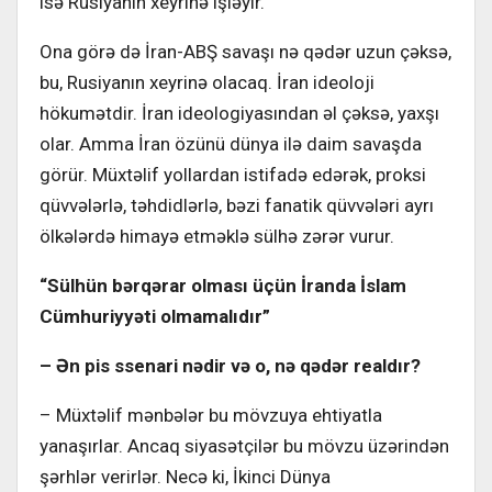
isə Rusiyanın xeyrinə işləyir.
Ona görə də İran-ABŞ savaşı nə qədər uzun çəksə,
bu, Rusiyanın xeyrinə olacaq. İran ideoloji
hökumətdir. İran ideologiyasından əl çəksə, yaxşı
olar. Amma İran özünü dünya ilə daim savaşda
görür. Müxtəlif yollardan istifadə edərək, proksi
qüvvələrlə, təhdidlərlə, bəzi fanatik qüvvələri ayrı
ölkələrdə himayə etməklə sülhə zərər vurur.
“Sülhün bərqərar olması üçün İranda İslam
Cümhuriyyəti olmamalıdır”
– Ən pis ssenari nədir və o, nə qədər realdır?
– Müxtəlif mənbələr bu mövzuya ehtiyatla
yanaşırlar. Ancaq siyasətçilər bu mövzu üzərindən
şərhlər verirlər. Necə ki, İkinci Dünya