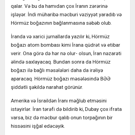
qalar. Və bu da hamıdan çox İranın zərərinə
işləyər. İndi müharibə məcburi vəziyyət yaradıb və
Hörmüz boğazının bağlanmasına səbəb olub.
İranda və xarici jurnallarda yazılır ki, Hörmüz
boğazı atom bombası kimi İrana qüdrət və etibar
verir. Ona görə də hər nə olur- olsun, İran nəzarəti
əlində saxlayacaq. Bundan sonra da Hörmüz
boğazı ilə bağlı məsələləri daha da irəliyə
aparacaq. Hörmüz boğazı məsələsində BƏƏ
şiddətli şəkildə narahat görünür.
Amerika və İsraildən İranı məğlub etməsini
istəyirlər. İran tərəfi də bildirib ki, Dubay çox ifrata
varsa, biz də məcbur qalıb onun torpağının bir
hissəsini işğal edəcəyik.