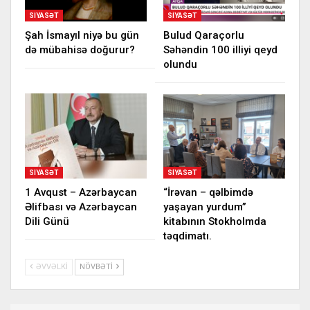
SIYASƏT
SIYASƏT
Şah İsmayıl niyə bu gün
Bulud Qaraçorlu
də mübahisə doğurur?
Səhəndin 100 illiyi qeyd
olundu
SIYASƏT
SIYASƏT
1 Avqust – Azərbaycan
“İrəvan – qəlbimdə
Əlifbası və Azərbaycan
yaşayan yurdum”
Dili Günü
kitabının Stokholmda
təqdimatı.
ƏVVƏLKI
NÖVBƏTI