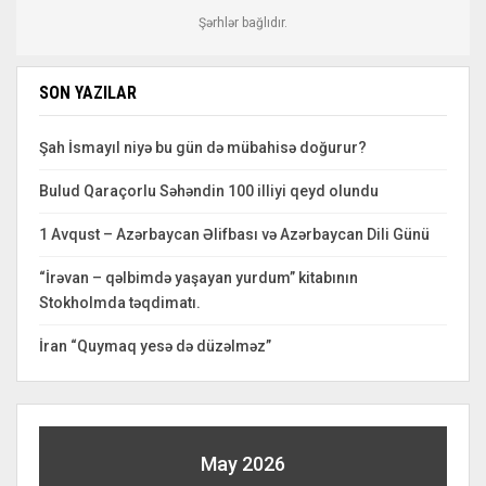
Şərhlər bağlıdır.
SON YAZILAR
Şah İsmayıl niyə bu gün də mübahisə doğurur?
Bulud Qaraçorlu Səhəndin 100 illiyi qeyd olundu
1 Avqust – Azərbaycan Əlifbası və Azərbaycan Dili Günü
“İrəvan – qəlbimdə yaşayan yurdum” kitabının
Stokholmda təqdimatı.
İran “Quymaq yesə də düzəlməz”
May 2026