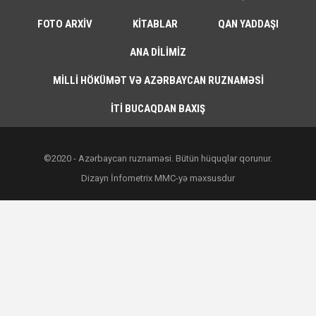
FOTO ARXIV
KITABLAR
QAN YADDAŞI
ANA DILIMIZ
MILLI HÖKÜMƏT VƏ AZƏRBAYCAN RUZNAMƏSI
İTI BUCAQDAN BAXIŞ
©2020 - Azərbaycan ruznaməsi. Bütün hüquqlar qorunur.
Dizayn İnfometrix MMC-yə məxsusdur