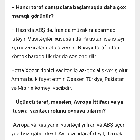
– Hansı tərəf danışıqlara başlamaqda daha çox
maraqlı görünür?
– Hazırda ABŞ də, İran da müzakirə aparmaq
istəyir. Vasitəçilər, xüsusən də Pakistan isə istəyir
ki, müzakirələr nəticə versin. Rusiya tərəfindən
kömək barədə fikirlər də səsləndirilir.
Hətta Xəzər dənizi vasitəsilə az-çox alış-veriş olur.
Amma bu kifayət etmir. Əsasən Türkiyə, Pakistan
və Misirin köməyi vacibdir.
– Üçüncü tərəf, məsələn, Avropa İttifaqı və ya
Rusiya vasitəçi rolunu oynaya bilərmi?
-Avropa və Rusiyanın vasitəçiliyi İran və ABŞ üçün
yüz faiz qəbul deyil. Avropa bitərəf deyil, demək