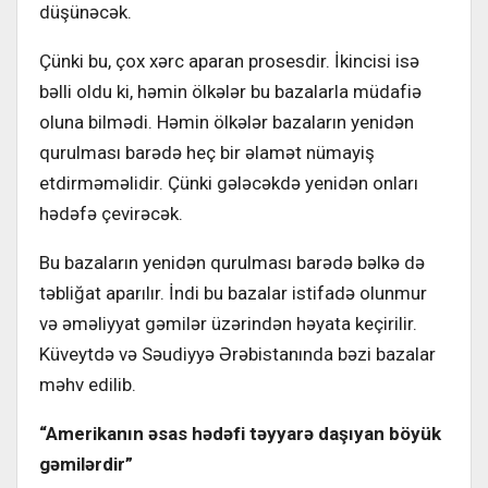
düşünəcək.
Çünki bu, çox xərc aparan prosesdir. İkincisi isə
bəlli oldu ki, həmin ölkələr bu bazalarla müdafiə
oluna bilmədi. Həmin ölkələr bazaların yenidən
qurulması barədə heç bir əlamət nümayiş
etdirməməlidir. Çünki gələcəkdə yenidən onları
hədəfə çevirəcək.
Bu bazaların yenidən qurulması barədə bəlkə də
təbliğat aparılır. İndi bu bazalar istifadə olunmur
və əməliyyat gəmilər üzərindən həyata keçirilir.
Küveytdə və Səudiyyə Ərəbistanında bəzi bazalar
məhv edilib.
“Amerikanın əsas hədəfi təyyarə daşıyan böyük
gəmilərdir”