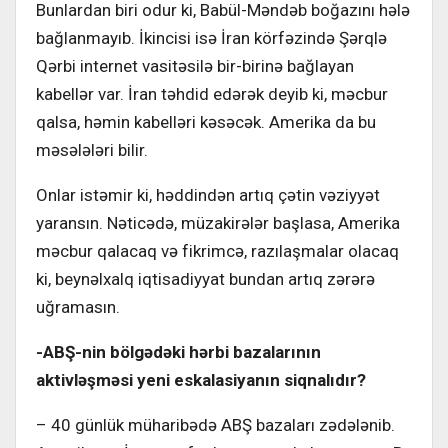
Bunlardan biri odur ki, Babül-Məndəb boğazını hələ
bağlanmayıb. İkincisi isə İran körfəzində Şərqlə
Qərbi internet vasitəsilə bir-birinə bağlayan
kabellər var. İran təhdid edərək deyib ki, məcbur
qalsa, həmin kabelləri kəsəcək. Amerika da bu
məsələləri bilir.
Onlar istəmir ki, həddindən artıq çətin vəziyyət
yaransın. Nəticədə, müzakirələr başlasa, Amerika
məcbur qalacaq və fikrimcə, razılaşmalar olacaq
ki, beynəlxalq iqtisadiyyat bundan artıq zərərə
uğramasın.
-ABŞ-nin bölgədəki hərbi bazalarının
aktivləşməsi yeni eskalasiyanın siqnalıdır?
– 40 günlük müharibədə ABŞ bazaları zədələnib.