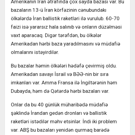
Amerikanın İran ətrafında çox sayda bazası var. Bu
bazaların 13-ü İran körfəzinin cənubundakı
ölkələrdə İran ballistik raketləri ilə vurulub. 60-70
faizi isə yararsız hala salınıb və onların düzəlməsi
vaxt aparacaq. Digər tərəfdən, bu ölkələr
Amerikadan hərbi baza yaradılmasını və müdafiə
olmalarını istəyirdilər.
Bu bazalar həmin ölkələri hədəfə çevirmiş oldu.
Amerikadan savayı İsrail və BƏƏ-nin bir sıra
imkanları var. Amma Fransa ilə İngiltərənin həm
Dubayda, həm də Qətərdə hərbi bazaları var.
Onlar da bu 40 günlük müharibədə müdafiə
şəklində İrandan gedən dronları və ballistik
raketləri istədilər məhv etsinlər. İndi iki problem
var. ABŞ bu bazaları yenidən qurmaq barədə