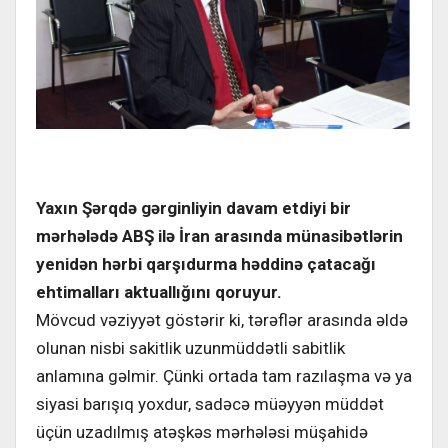
Yaxın Şərqdə gərginliyin davam etdiyi bir
mərhələdə ABŞ ilə İran arasında münasibətlərin
yenidən hərbi qarşıdurma həddinə çatacağı
ehtimalları aktuallığını qoruyur.
Mövcud vəziyyət göstərir ki, tərəflər arasında əldə
olunan nisbi sakitlik uzunmüddətli sabitlik
anlamına gəlmir. Çünki ortada tam razılaşma və ya
siyasi barışıq yoxdur, sadəcə müəyyən müddət
üçün uzadılmış atəşkəs mərhələsi müşahidə