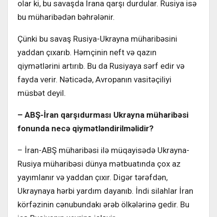
olar ki, bu savaşda İrana qarşı durdular. Rusiya isə
bu müharibədən bəhrələnir.
Çünki bu savaş Rusiya-Ukrayna müharibəsini
yaddan çıxarıb. Həmçinin neft və qazın
qiymətlərini artırıb. Bu da Rusiyaya sərf edir və
fayda verir. Nəticədə, Avropanın vasitəçiliyi
müsbət deyil.
– ABŞ-İran qarşıdurması Ukrayna müharibəsi
fonunda necə qiymətləndirilməlidir?
– İran-ABŞ müharibəsi ilə müqayisədə Ukrayna-
Rusiya müharibəsi dünya mətbuatında çox az
yayımlanır və yaddan çıxır. Digər tərəfdən,
Ukraynaya hərbi yardım dayanıb. İndi silahlar İran
körfəzinin cənubundakı ərəb ölkələrinə gedir. Bu