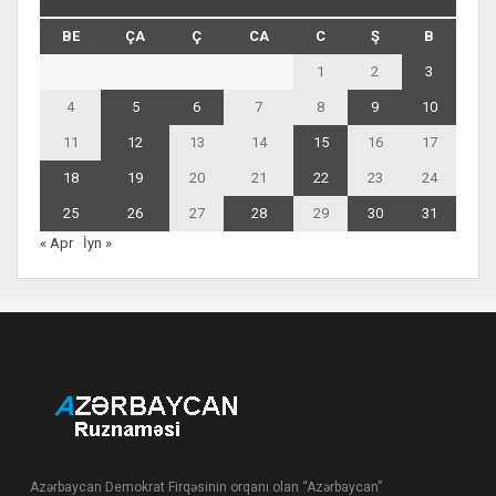
BE
ÇA
Ç
CA
C
Ş
B
1
2
3
4
5
6
7
8
9
10
11
12
13
14
15
16
17
18
19
20
21
22
23
24
25
26
27
28
29
30
31
« Apr
İyn »
Azərbaycan Demokrat Firqəsinin orqanı olan “Azərbaycan”