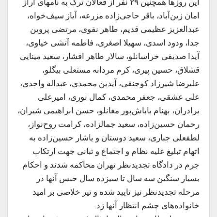
این روزها همچنین ۲۹ نفر از فعالان ترک به نامهای آراز
امان زین‌آباد، باقر حاجی‌زاده مزرعه، آیاز سیف‌خواه،
‏عبدالعزیز عظیمی قدیم، طاهر نقوی، مرتضی پروین
جدا، ‏ودود اسدی، سهیلا اصغری، فاطمه آتشی خیاوی،
آیدا صدیقی خراسانلو، سالار طاهر افشار، ‏سعید مینایی
قشلاق، حسین پیری، کرم مردانه مستعلی بیگلو،
علیرضا شیرزاد کوجنقی، آیدین محمدی، عبداله واحدی،
علی عشقی، جعفر محمدی، کمال نوری، امیرعلی
برادران، بهنام باباش‌پور مغانلو، حسن ابراهیمی شیران،
رحمان حسین‌زاده، سعید جمالزاده، کرامت روح‌نواز،
لطفعلی جباری، سعید دوستان و یاشار حسین‌زاده به
اتهام تبلیغ علیه نظام و اجتماع و تبانی جهت ارتکاب
جرم در دادگاه تجدیدنظر تهران محاکمه شدند و احکام
بسیار سنگین سه سال تا سیزده سال حبس آنها در
مرحله تجدیدنظر نیز تایید شده و تیر خلاصی بر امید
خانواده‌های چشم انتظار آنها زد.