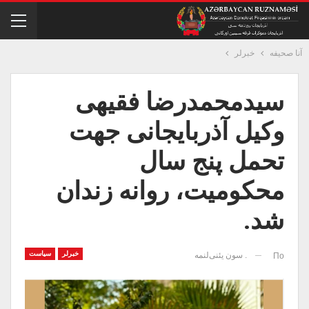
آنا صحیفه
خبرلر
سیدمحمدرضا فقیهی
وکیل آذربایجانی جهت
تحمل پنج سال
محکومیت، روانه زندان
شد.
خبرلر
سیاست
. سون یئنی‌لنمه
По