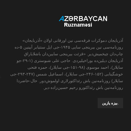
آذربایجان دموکرات فرقه‌سی نین اورقانی اولان «آذربایجان»
روزنامه‌سی نین بیرینجی سایی ۱۹۴۵-جی ایل سنتیابر آیینین ۵-ده
چاپ‌دان چیخمیش‌دیر. «قزئت بیرینجی سایین‌دان باشلایاراق
آذربایجان دیلین‌ده بوراخیلیردی. حاجی علی شبوستری (۱-۲۹-جو
سایلار)، احمد موسوی (۹۸-۱۵۱-جی سایلار)، حمزه فتحی
خوشگینابی (۱۵۲-۲۴۶-جی سایلار)، اسماعیل شمس (۲۴۷-۲۹۳-جی
سایلار) روزنامه‌نین باش رئداکتورلاری اولموش‌دور. حال-حاضردا
روزنامه‌نین باش رئداکتورو رحیم حسین‌زاده ‌دیر.
.بیزه یازین