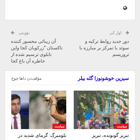
اول کی
نؤوبتی
دور جدید روابط ترکیه و
آن زیبائی محسور کننده
سوئد با تمرکز بر مبارزه با
تاکستان “زرکوبان کجا واین
تروریسم
تابلوی ترسیم شده از
خاطره آن باغ کجا
سیزین خوشونوزا گله بیلر
مؤلف‌دن داها چوخ
سیاست
سیاست
تبریز گونونده، تبریز
بلومبرگ: گرمای شدید در