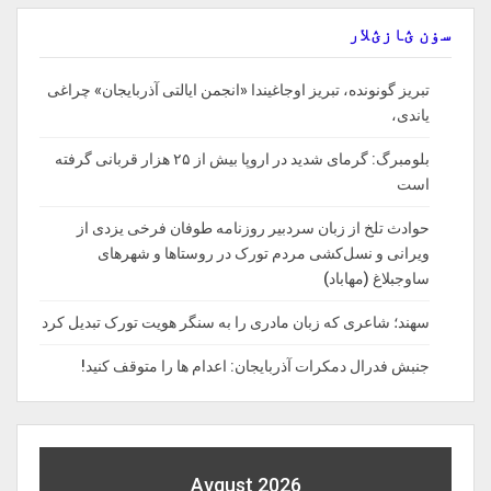
سۏن ؽازؽلار
تبریز گونونده، تبریز اوجاغیندا «انجمن ایالتی آذربایجان» چراغی
یاندی،
بلومبرگ: گرمای شدید در اروپا بیش از ۲۵ هزار قربانی گرفته
است
حوادث تلخ از زبان سردبیر روزنامه‌ طوفان فرخی یزدی از
ویرانی و نسل‌کشی مردم تورک در روستاها و شهرهای
ساوجبلاغ (مهاباد)
سهند؛ شاعری که زبان مادری را به سنگر هویت تورک تبدیل کرد
جنبش فدرال دمکرات آذربایجان: اعدام ها را‌ متوقف‌ کنید!
Avqust 2026