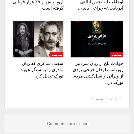
اوجاغیندا «انجمن ایالتی
اروپا بیش از ۲۵ هزار قربانی
آذربایجان» چراغی یاندی،
گرفته است
سیاست
سیاست
حوادث تلخ از زبان سردبیر
سهند؛ شاعری که زبان
روزنامه‌ طوفان فرخی یزدی
مادری را به سنگر هویت
از ویرانی و نسل‌کشی مردم
تورک تبدیل کرد
تورک در…
اول کی
نؤوبتی
Comments are closed.