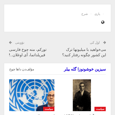
یازی
شرح
اول کی
نؤوبتی
می‌خواهید با میلیونها ترک
تورکم، منه چوخ فارسی
این کشور چگونه رفتار کنید؟
قیریلداتما، آی اوغلان…!
سیزین خوشونوزا گله بیلر
مؤلف‌دن داها چوخ
سیاست
سیاست