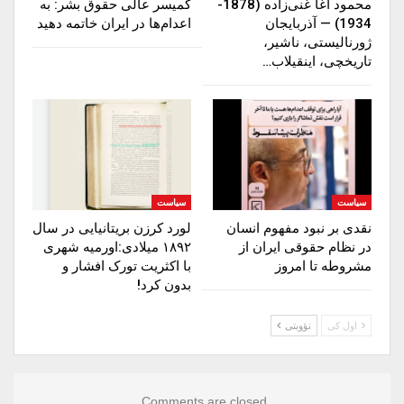
محمود آغا غنی‌زاده (1878-
کمیسر عالی حقوق بشر: به
1934) — آذربایجان
اعدام‌ها در ایران خاتمه دهید
ژورنالیستی، ناشیر،
تاریخچی، اینقیلاب…
سیاست
سیاست
نقدی بر نبود مفهوم انسان
لورد کرزن بریتانیایی در سال
در نظام حقوقی ایران از
۱۸۹۲ میلادی:اورمیه شهری
مشروطه تا امروز
با اکثریت تورک افشار و
بدون کرد!
اول کی
نؤوبتی
Comments are closed.