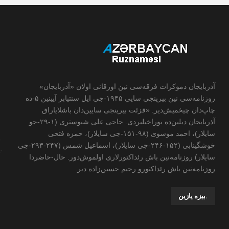
آذربایجان دموکرات فرقه‌سی نین اورقانی اولان «آذربایجان»
روزنامه‌سی نین بیرینجی سایی ۱۹۴۵-جی ایل سنتیابر آیینین ۵-ده
چاپ‌دان چیخمیش‌دیر. «قزئت بیرینجی سایین‌دان باشلایاراق
آذربایجان دیلین‌ده بوراخیلیردی. حاجی علی شبوستری (۱-۲۹-جو
سایلار)، احمد موسوی (۹۸-۱۵۱-جی سایلار)، حمزه فتحی
خوشگینابی (۱۵۲-۲۴۶-جی سایلار)، اسماعیل شمس (۲۴۷-۲۹۳-جی
سایلار) روزنامه‌نین باش رئداکتورلاری اولموش‌دور. حال-حاضردا
روزنامه‌نین باش رئداکتورو رحیم حسین‌زاده ‌دیر.
.بیزه یازین