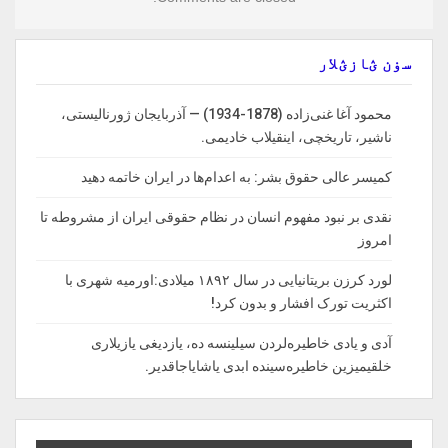
سۏن ؽازؽلار
محمود آغا غنی‌زاده (1878-1934) — آذربایجان ژورنالیستی،
ناشیر، تاریخچی، اینقیلاب خادیمی.
کمیسر عالی حقوق بشر: به اعدام‌ها در ایران خاتمه دهید
نقدی بر نبود مفهوم انسان در نظام حقوقی ایران از مشروطه تا
امروز
لورد کرزن بریتانیایی در سال ۱۸۹۲ میلادی:اورمیه شهری با
اکثریت تورک افشار و بدون کرد!
آدی و یادی خاطیره‌لردن سیلینسه ده، یازدیغی یازیلاری
خلقیمیزین خاطیره‌سینده ابدی یاشایاجاقدیر.