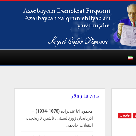
سۏن ؽازؽلار
محمود آغا غنی‌زاده (1878-1934) —
فاجعه‌لر
آذربایجان ژورنالیستی، ناشیر، تاریخچی،
اینقیلاب خادیمی.