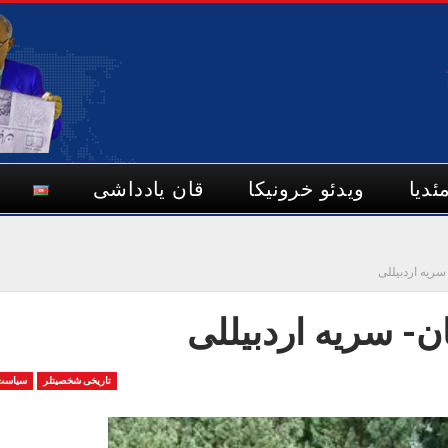
ئدیا
ویدئو خرونیکا
قان یادداشی
سریه اردبیللی
ن- سریه اردبیللی
تاریخی شخصیتلر
سیاست