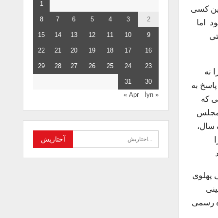
1
 نخستین کسی
8
7
6
5
4
3
2
د اما
تی
15
14
13
12
11
10
9
22
21
20
19
18
17
16
29
28
27
26
25
24
23
 نه
31
30
پاسخ به
İyn »
« Apr
ی که
 مجلس
 سال،
ا
ی پهلوی
ب‌نشینی
ه رسمی‌