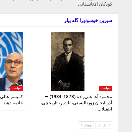
کودکان افغانستانی
سیزین خوشونوزا گله بیلر
سیاست
سیاست
محمود آغا غنی‌زاده (1878-1934) —
کمیسر عالی ح
آذربایجان ژورنالیستی، ناشیر، تاریخچی،
خاتمه دهید
اینقیلاب…
اول کی
نؤوبتی