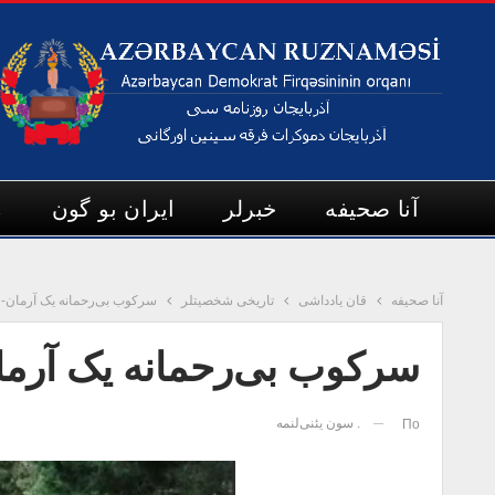
آنا صحیفه
خبرلر
ایران بو گون
م
آنا صحیفه
قان یادداشی
تاریخی شخصیتلر
سرکوب بی‌رحمانه‌ یک آرمان- 
سرکوب بی‌رحمانه‌ یک آرما
. سون یئنی‌لنمه
По