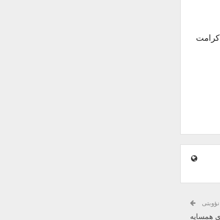
 کرامت
نؤوبتی
ی همسایه