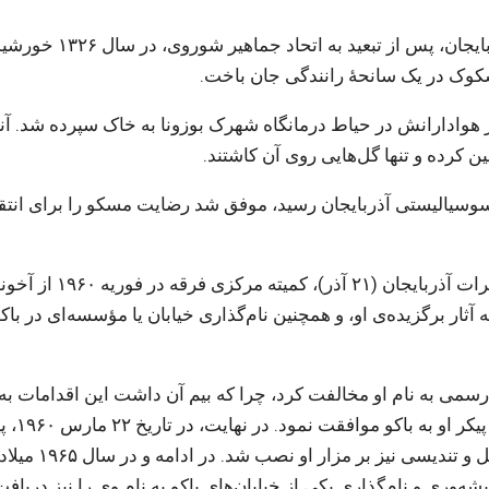
میرجعفر پیشه‌وری، رهبر و نخست‌وزیر حکومت ملی آذربایجان، پس از تبعید به اتحاد جما
ز هوادارانش در حیاط درمانگاه شهرک بوزونا به خاک سپرده شد. آن
کرده و تنها گل‌هایی روی آن کاشتند.
سوسیالیستی آذربایجان رسید، موفق شد رضایت مسکو را برای انتق
در آستانه پانزدهمین سالگرد تأسیس حکومت فرقه دموکرات آذربایجان (۲۱ آذر
ار برگزیده‌ی او، و همچنین نام‌گذاری خیابان یا مؤسسه‌ای در باکو
 رسمی به نام او مخالفت کرد، چرا که بیم آن داشت این اقدامات به
حساس میان شوروی و ایران آسیب برساند، اما با انتق
پیشه‌وری به محل کنونی‌اش در قبرستان فخری باکو منت
وری و نام‌گذاری یکی از خیابان‌های باکو به نام وی را نیز دریافت