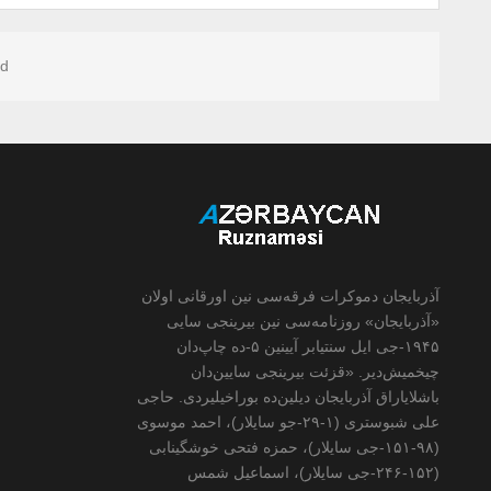
d.
آذربایجان دموکرات فرقه‌سی نین اورقانی اولان
«آذربایجان» روزنامه‌سی نین بیرینجی سایی
۱۹۴۵-جی ایل سنتیابر آیینین ۵-ده چاپ‌دان
چیخمیش‌دیر. «قزئت بیرینجی سایین‌دان
باشلایاراق آذربایجان دیلین‌ده بوراخیلیردی. حاجی
علی شبوستری (۱-۲۹-جو سایلار)، احمد موسوی
(۹۸-۱۵۱-جی سایلار)، حمزه فتحی خوشگینابی
(۱۵۲-۲۴۶-جی سایلار)، اسماعیل شمس