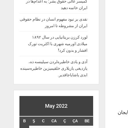
کمیسر عالی حقوق بشر: به اعدام‌ها در
ایران خاتمه دهید
نقدی بر نبود مفهوم انسان در نظام حقوقی
ایران از مشروطه تا امروز
لورد کرزن بریتانیایی در سال ۱۸۹۲
میلادی:اورمیه شهری با اکثریت تورک
افشار و بدون کرد!
آدی و یادی خاطیره‌لردن سیلینسه ده،
یازدیغی یازیلاری خلقیمیزین خاطیره‌سینده
ابدی یاشایاجاقدیر.
May 2022
ایجان
B
Ş
C
CA
Ç
ÇA
BE