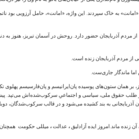
 «امانت»
به خاک سپردند. این واژه، «امانت»، حامل آرزویی بود ناتم
ز مردم آذربایجان حضور دارد. روحش در آسمان تبریز، هنوز به دنب
ی از مردم آذربایجان زنده است.
ما ماندگار جاری‌ست.
، بر همان ستون‌های پوسیده‌ پان‌ایرانیسم و پان‌فارسیسم پهلوی تک
ه در طلب حقوق ملی، سیاسی و اجتماعیِ سرکوب‌شده‌اش می‌تپد. پی
یان آذربایجانی به بند کشیده می‌شود و در قالب سرکوب‌شدگان، دوبا
آن زنده ماند.امروز ایده آزادلیق
،
عدالت
،
میللی حکومت همچنان 