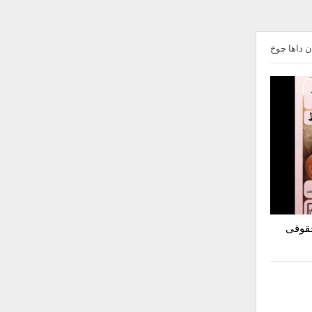
 داها چوخ
حقوقی