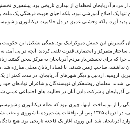
ربایجان در آذر ۱۳۲۴ برای بسیاری از مردم آذربایجان لحظه‌ای از بیداری تاریخی بود. پیشه‌وری
ن تنها یک اصلاح آموزشی نبود، بلکه احیای هویت فرهنگی یک ملت بو
جان پدید آورد، بلکه وحشتی عمیق در دل حاکمیت دیکتاتوری و شونیس
ران گسترش این جنبش دموکراتیک بود. همگی تشکیل این حکومت را
 ساختار متمرکز و انحصاری قدرت تلقی کردند. آنچه در پی آمد، نه 
 چرا که برای نخستین‌بار مردم آذربایجان به مرکز سخن گفتند. زبان
ن نداشتند، صاحب زمین شدند. با فساد اربابان محلی مبارزه شد.
یز، ارومیه، اردبیل و دیگر شهرهای آذربایجان، در مدت کمتر از یک
ی شدند. معلمان روشنفکران،نویسندگان و شاعران نهادهای خود ر
ی آذربایجان و شرکت دادن آنان در فعالیت های اجتماعی عملی شد
دگی را از نو ساخت. اینها، چیزی نبود که نظام دیکتاتوری و شونیست
تحملش کند و تنها یک سال پس از شکل‌گیری حکومت ملی، در آذرماه ۱۳۲۵ پس از توافقات پشت‌پرده با شوروی و عق
 آذربایجان شد. این ورود، آغاز یک فاجعه تاریخی بود. هیچ دادگا