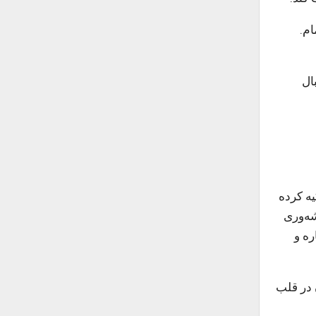
ام.
ال
یه کرده
شه‌وری
ره و
در قلب