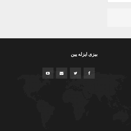
بیزی ایزله یین