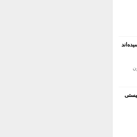
ده‌اند
ن
شیستی