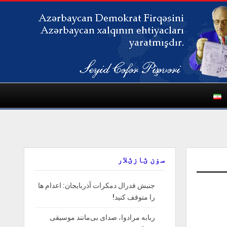
سۏن ؽازؽلار
جنبش فدرال دمکرات آذربایجان: اعدام ها
را‌ متوقف‌ کنید!
ربابه مرادوا، صدای بی‌مانند موسیقی