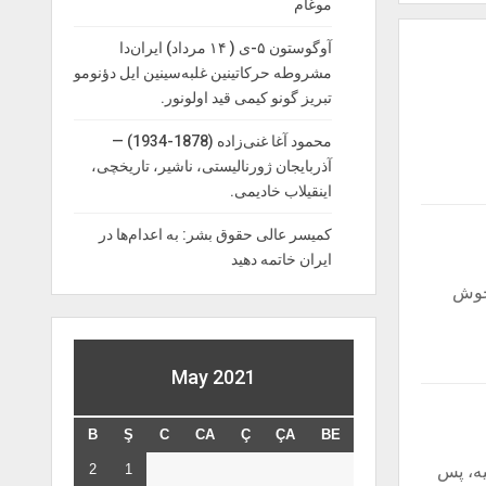
موغام
آوگوستون ۵-ی ( ۱۴ مرداد) ایران‌دا
مشروطه حرکاتینین غلبه‌سینین ایل دؤنومو
تبریز گونو کیمی قید اولونور.
محمود آغا غنی‌زاده (1878-1934) —
آذربایجان ژورنالیستی، ناشیر، تاریخچی،
اینقیلاب خادیمی.
کمیسر عالی حقوق بشر: به اعدام‌ها در
ایران خاتمه دهید
 خوش
May 2021
B
Ş
C
CA
Ç
ÇA
BE
2
1
یه، پس