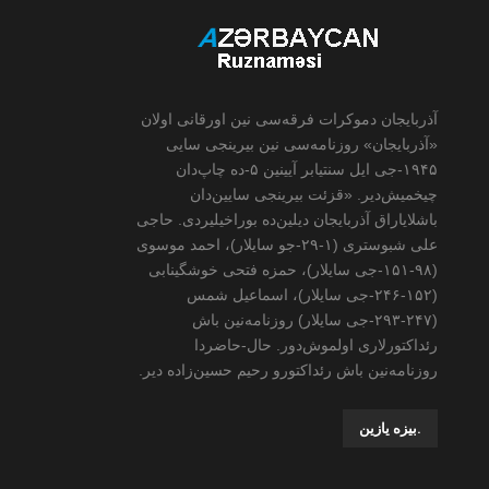
آذربایجان دموکرات فرقه‌سی نین اورقانی اولان
«آذربایجان» روزنامه‌سی نین بیرینجی سایی
۱۹۴۵-جی ایل سنتیابر آیینین ۵-ده چاپ‌دان
چیخمیش‌دیر. «قزئت بیرینجی سایین‌دان
باشلایاراق آذربایجان دیلین‌ده بوراخیلیردی. حاجی
علی شبوستری (۱-۲۹-جو سایلار)، احمد موسوی
(۹۸-۱۵۱-جی سایلار)، حمزه فتحی خوشگینابی
(۱۵۲-۲۴۶-جی سایلار)، اسماعیل شمس
(۲۴۷-۲۹۳-جی سایلار) روزنامه‌نین باش
رئداکتورلاری اولموش‌دور. حال-حاضردا
روزنامه‌نین باش رئداکتورو رحیم حسین‌زاده ‌دیر.
.بیزه یازین