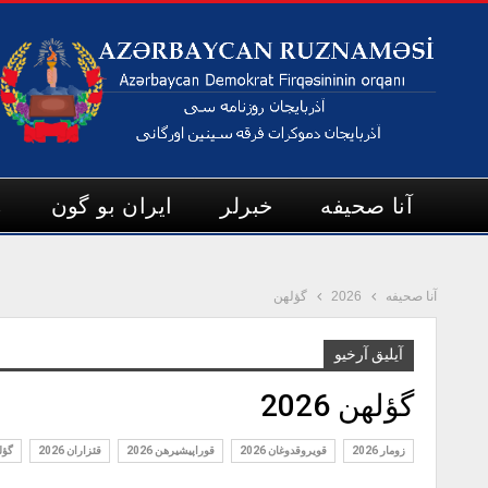
آنا صحیفه
خبرلر
ایران بو گون
م
آنا صحیفه
2026
گؤله‎ن
آیلیق آرخیو
گؤله‎ن 2026
زومار 2026
قويروق‏دوغان 2026
قوراپيشيره‎ن 2026
قئزاران 2026
گؤله‎ن 6