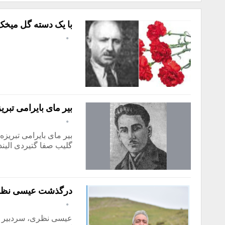
با یک دسته گل میخک
بیر مای بايرامی تبر
بیر مای بايرامی تبريز
گليب صفا گتيردی اليند
درگذشت عیسی نظری،
عیسی نظری، سردبیر هفت