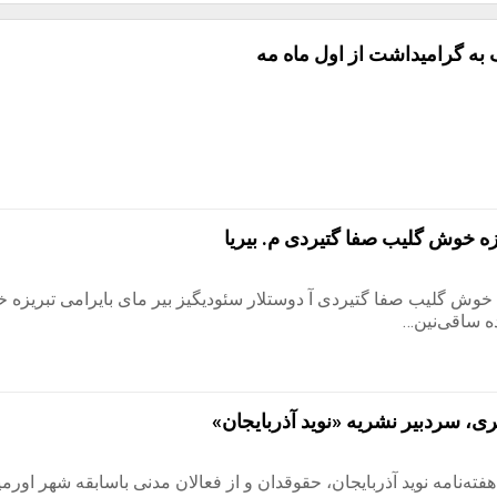
 به گرامیداشت از اول ماه مه
يزه خوش گليب صفا گتيردی م. بيريا
ه خوش گليب صفا گتيردی آ دوستلار سئوديگيز بير مای بايرامی تبريزه
ه ساقی‌نين…
 سردبیر نشریه «نوید آذربایجان»
ه‌نامه نوید آذربایجان، حقوقدان و از فعالان مدنی باسابقه شهر اورم