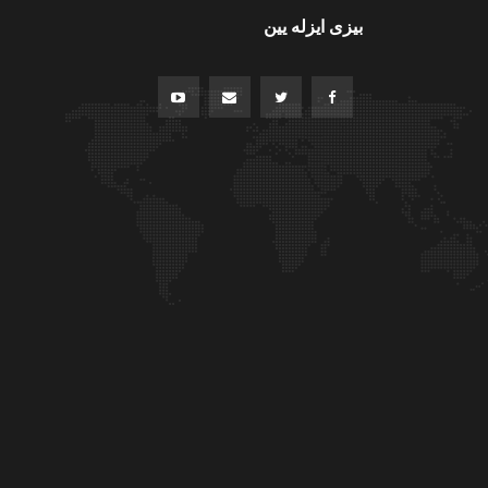
بیزی ایزله یین