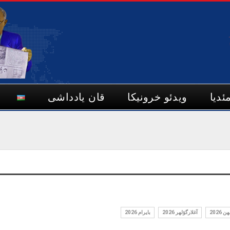
ئدیا
ویدئو خرونیکا
قان یادداشی
202
آغلارگؤله‎ر 2026
بايرام 2026