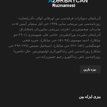
آذربایجان دموکرات فرقه‌سی نین اورقانی اولان «آذربایجان»
روزنامه‌سی نین بیرینجی سایی ۱۹۴۵-جی ایل سنتیابر آیینین ۵-ده
چاپ‌دان چیخمیش‌دیر. «قزئت بیرینجی سایین‌دان باشلایاراق
آذربایجان دیلین‌ده بوراخیلیردی. حاجی علی شبوستری (۱-۲۹-جو
سایلار)، احمد موسوی (۹۸-۱۵۱-جی سایلار)، حمزه فتحی
خوشگینابی (۱۵۲-۲۴۶-جی سایلار)، اسماعیل شمس (۲۴۷-۲۹۳-جی
سایلار) روزنامه‌نین باش رئداکتورلاری اولموش‌دور. حال-حاضردا
روزنامه‌نین باش رئداکتورو رحیم حسین‌زاده ‌دیر.
.بیزه یازین
بیزی ایزله یین