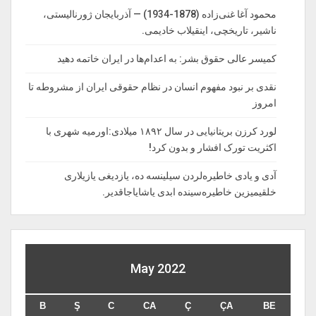
محمود آغا غنی‌زاده (1878-1934) — آذربایجان ژورنالیستی،
ناشیر، تاریخچی، اینقیلاب خادیمی.
کمیسر عالی حقوق بشر: به اعدام‌ها در ایران خاتمه دهید
نقدی بر نبود مفهوم انسان در نظام حقوقی ایران از مشروطه تا
امروز
لورد کرزن بریتانیایی در سال ۱۸۹۲ میلادی:اورمیه شهری با
اکثریت تورک افشار و بدون کرد!
آدی و یادی خاطیره‌لردن سیلینسه ده، یازدیغی یازیلاری
خلقیمیزین خاطیره‌سینده ابدی یاشایاجاقدیر.
May 2022
B
Ş
C
CA
Ç
ÇA
BE