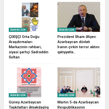
İRAN BU GÜN
İRAN BU GÜN
ÇIXIŞÇI Orta Doğu
Prezident İlham Əliyev:
Araşdırmaları
Azərbaycan dövləti
Mərkəzinin rəhbəri,
İranın çirkin terror aktını
siyasi şərhçi Sədrəddin
qətiyyətlə…
Soltan
İRAN BU GÜN
İRAN BU GÜN
Güney Azərbaycan
Martın 5-də Azərbaycan
Təşkilatları Əməkdaşlıq
Respublikasının