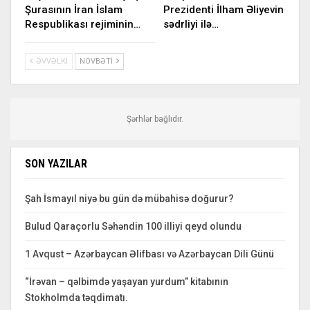
Şurasının İran İslam
Prezidenti İlham Əliyevin
Respublikası rejiminin…
sədrliyi ilə…
ƏVVƏLKI
NÖVBƏTI
Şərhlər bağlıdır.
SON YAZILAR
Şah İsmayıl niyə bu gün də mübahisə doğurur?
Bulud Qaraçorlu Səhəndin 100 illiyi qeyd olundu
1 Avqust – Azərbaycan Əlifbası və Azərbaycan Dili Günü
“İrəvan – qəlbimdə yaşayan yurdum” kitabının
Stokholmda təqdimatı.