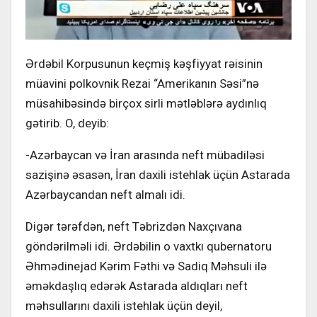
Ərdəbil Korpusunun keçmiş kəşfiyyat rəisinin
müavini polkovnik Rezai “Amerikanın Səsi”nə
müsahibəsində birçox sirli mətləblərə aydınlıq
gətirib. O, deyib:
-Azərbaycan və İran arasında neft mübadiləsi
sazişinə əsasən, İran daxili istehlak üçün Astarada
Azərbaycandan neft almalı idi.
Digər tərəfdən, neft Təbrizdən Naxçıvana
göndərilməli idi. Ərdəbilin o vaxtkı qubernatoru
Əhmədinejad Kərim Fəthi və Sadiq Məhsuli ilə
əməkdaşlıq edərək Astarada aldıqları neft
məhsullarını daxili istehlak üçün deyil,