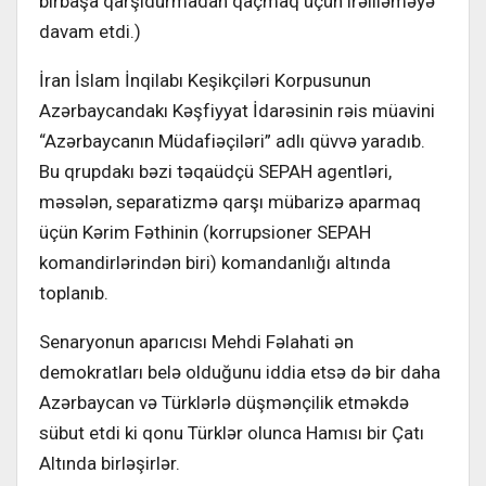
birbaşa qarşıdurmadan qaçmaq üçün irəliləməyə
davam etdi.)
İran İslam İnqilabı Keşikçiləri Korpusunun
Azərbaycandakı Kəşfiyyat İdarəsinin rəis müavini
“Azərbaycanın Müdafiəçiləri” adlı qüvvə yaradıb.
Bu qrupdakı bəzi təqaüdçü SEPAH agentləri,
məsələn, separatizmə qarşı mübarizə aparmaq
üçün Kərim Fəthinin (korrupsioner SEPAH
komandirlərindən biri) komandanlığı altında
toplanıb.
Senaryonun aparıcısı Mehdi Fəlahati ən
demokratları belə olduğunu iddia etsə də bir daha
Azərbaycan və Türklərlə düşmənçilik etməkdə
sübut etdi ki qonu Türklər olunca Hamısı bir Çatı
Altında birləşirlər.