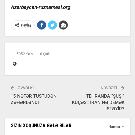
Azerbaycan-ruznamesi.org
Paylaş
5052 Yazı
0 Şərh
ƏVVƏLKI
NÖVBƏTI
15 NƏFƏR TÜSTÜDƏN
TEHRANDA “ŞUŞİ”
ZƏHƏRLƏNDI
KÜÇƏSI: İRAN NƏ DEMƏK
İSTƏYİR?
SIZIN XOŞUNUZA GƏLƏ BILƏR
Hamısı