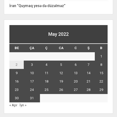
İran “Quymaq yesə də düzəlməz”
May 2022
BE
ÇA
Ç
CA
C
Ş
B
1
2
3
4
5
6
7
8
9
10
11
12
13
14
15
16
17
18
19
20
21
22
23
24
25
26
27
28
29
30
31
« Apr
İyn »