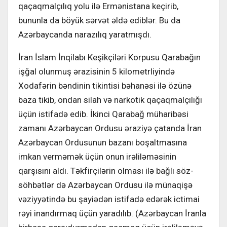
qaçaqmalçılıq yolu ilə Ermənistana keçirib,
bununla da böyük sərvət əldə ediblər. Bu da
Azərbaycanda narazılıq yaratmışdı.
İran İslam İnqilabı Keşikçiləri Korpusu Qarabağın
işğal olunmuş ərazisinin 5 kilometrliyində
Xodafərin bəndinin tikintisi bəhanəsi ilə özünə
baza tikib, ondan silah və narkotik qaçaqmalçılığı
üçün istifadə edib. İkinci Qarabağ müharibəsi
zamanı Azərbaycan Ordusu əraziyə çatanda İran
Azərbaycan Ordusunun bazanı boşaltmasına
imkan verməmək üçün onun irəliləməsinin
qarşısını aldı. Təkfirçilərin olması ilə bağlı söz-
söhbətlər də Azərbaycan Ordusu ilə münaqişə
vəziyyətində bu şayiədən istifadə edərək ictimai
rəyi inandırmaq üçün yaradılıb. (Azərbaycan İranla