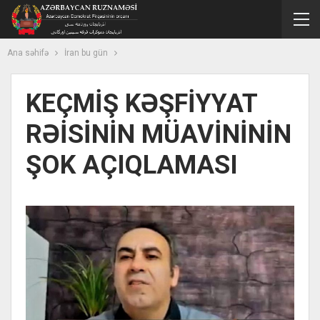
Ana səhifə
İran bu gün
KEÇMİŞ KƏŞFİYYAT
RƏİSİNİN MÜAVİNİNİN
ŞOK AÇIQLAMASI