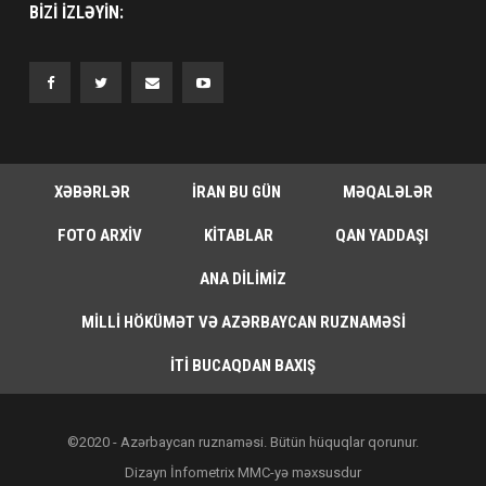
BIZI IZLƏYIN:
XƏBƏRLƏR
İRAN BU GÜN
MƏQALƏLƏR
FOTO ARXIV
KITABLAR
QAN YADDAŞI
ANA DILIMIZ
MILLI HÖKÜMƏT VƏ AZƏRBAYCAN RUZNAMƏSI
İTI BUCAQDAN BAXIŞ
©2020 - Azərbaycan ruznaməsi. Bütün hüquqlar qorunur.
Dizayn İnfometrix MMC-yə məxsusdur