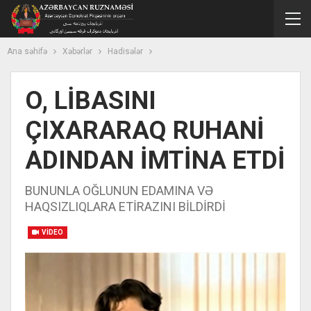
Ana səhifə
Xəbərlər
Hadisələr
O, LİBASINI
ÇIXARARAQ RUHANİ
ADINDAN İMTİNA ETDİ
BUNUNLA OĞLUNUN EDAMINA VƏ
HAQSIZLIQLARA ETİRAZINI BİLDİRDİ
VIDEO