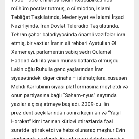
mühüm postlar tutmuş, o cümlədən, İslami
Təbliğat Təşkilatında, Mədəniyyət və İslami İrşad
Nazirliyində, İran Dövlət Teleradio Təşkilatında,
Tehran şəhər bələdiyyəsində önəmli vəzifələr icra
etmiş, bir vaxtlar İranın ali rəhbəri Ayətullah Əli
Xameneyi, parlamentin sabiq sədri Qulaməli
Həddad Adil ilə yaxın münasibətlərdə olmuşdu.
Lakin oğlu Ruhulla gənc yaşlarından İran
siyasətindəki digər cinaha – islahatçılara, xüsusən
Mehdi Kərrubinin siyasi platformasına meyl etdi və
onun partiyasına bağlı “Səham-nyus” saytında
yazılarla çıxış etməyə başladı. 2009-cu ilin
prezident seçkilərindən sonra keçirilən və “Yaşıl
Hərəkat” kimi tanınan kütləvi etirazlarda fəal
surətdə iştirak etdi və həbs olunaraq məşhur Evin
zindanında saxlandı. Burada ona islahatçı cinahın