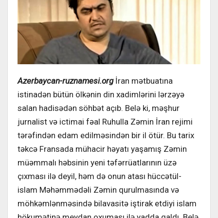
Azerbaycan-ruznamesi.org
İran mətbuatına
istinadən bütün ölkənin din xadimlərini lərzəyə
salan hadisədən söhbət açıb. Belə ki, məşhur
jurnalist və ictimai fəal Ruhulla Zəmin İran rejimi
tərəfindən edam edilməsindən bir il ötür. Bu tarix
təkcə Fransada mühacir həyatı yaşamış Zəmin
müəmmalı həbsinin yeni təfərrüatlarının üzə
çıxması ilə deyil, həm də onun atası hüccətül-
islam Məhəmmədəli Zəmin qurulmasında və
möhkəmlənməsində bilavasitə iştirak etdiyi islam
hökumətinə meydan oxuması ilə yadda qaldı. Belə