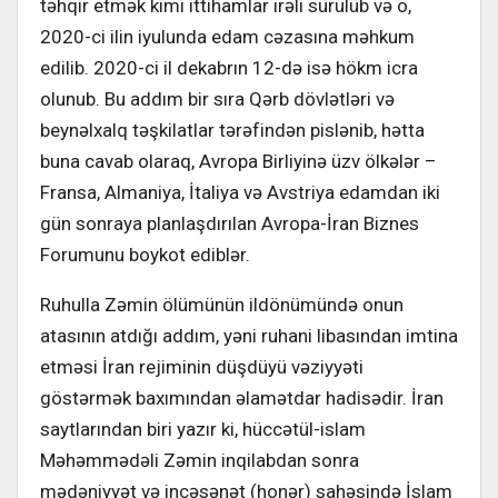
təhqir etmək kimi ittihamlar irəli sürülüb və o,
2020-ci ilin iyulunda edam cəzasına məhkum
edilib. 2020-ci il dekabrın 12-də isə hökm icra
olunub. Bu addım bir sıra Qərb dövlətləri və
beynəlxalq təşkilatlar tərəfindən pislənib, hətta
buna cavab olaraq, Avropa Birliyinə üzv ölkələr –
Fransa, Almaniya, İtaliya və Avstriya edamdan iki
gün sonraya planlaşdırılan Avropa-İran Biznes
Forumunu boykot ediblər.
Ruhulla Zəmin ölümünün ildönümündə onun
atasının atdığı addım, yəni ruhani libasından imtina
etməsi İran rejiminin düşdüyü vəziyyəti
göstərmək baxımından əlamətdar hadisədir. İran
saytlarından biri yazır ki, hüccətül-islam
Məhəmmədəli Zəmin inqilabdan sonra
mədəniyyət və incəsənət (honər) sahəsində İslam