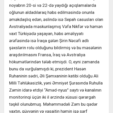
noyabrın 20-si və 22-də yaydığı açıqlamalarda
oğlunun aldadılaraq həbs edilməsində onunla
əməkdaşlıq edən, əslində isə Sepah casusları olan
Avstraliyada məskunlaşmış Vəfa Nikfər və həmən
vaxt Türkiyədə yaşayan, həbs əməliyyatı
ərəfəsində isə İraqa gələn Şirin Nəcəfi adlı
şəxslərin rolu olduğunu bildirmiş və bu məsələnin
araşdırılmasını Fransa, İraq və Avstraliya
hökumətlərindən tələb etmişdi. O, eyni zamanda
bunu da vurğulamışdı ki, prezident Həsən
Ruhaninin sədri, Əli Şəmxaninin katibi olduğu Ali
Milli Təhlükəsizlik, yəni Əmniyət Şurasında Ruhulla
Zəmin idarə etdiyi “Aməd-nyus” saytı və kanalının
monitorinqi üçün iki il ərzində xüsusi qərargah
təşkil olunubmuş. Məhəmmədəli Zəm bu qədər
vaxtın, qüvvənin və vəsaitin həmin işə sərf