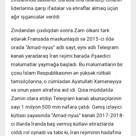
liderlərinə qarşı ifadələr və etiraflar almaq üçün
ağır işgəncələr verildi.
Zindandan çıxdıqdan sonra Zəm ölkəni tərk
edərək Fransada məskunlaşdı və 2015-ci ildə
orada “Aməd-nyus” adlı sayt, eyni adlı Teleqram
kanalı yaradaraq İran rejimi barədə ifşaedici
məlumatlar yaymağa başladı. Bu məlumatların bir
çoxu İslam Respublikasının ən yüksək rütbəli
təmsilçilərinə, o cümlədən Ayətullah Xameneyiyə
və onun yaxın ətrafına aid idi. Qısa müddətdə
Zəmin idarə etdiyi Teleqram kanalı abunəçilərinin
sayı 1 milyon 500 min nəfərə çatdı. Geniş izləyici
kütləsi sayəsində “Aməd-nyus” kanalı 2017-2018-
ci illərdə İranda baş vermiş kütləvi etirazlarda
ciddi rol oynadı və təbii ki, İran rejiminin hədəfinə