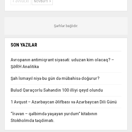
ƏVVƏLKI
NÖVBƏTI
Şərhlər bağlıdır.
SON YAZILAR
Avropanın antimiqrant siyasəti: uduzan kim olacaq? –
ŞƏRH Analitika
Şah İsmayıl niyə bu gün də mübahisə doğurur?
Bulud Qaraçorlu Səhəndin 100 illiyi qeyd olundu
1 Avqust – Azərbaycan Əlifbası və Azərbaycan Dili Günü
“İrəvan – qəlbimdə yaşayan yurdum” kitabının
Stokholmda təqdimatı.