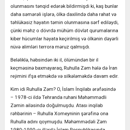
olunmasını tənqid edərək bildirmişdi ki, kaş bunlar
daha səmərəli işlərə, ölkə daxilində daha rahat və
təhlükəsiz həyatın təmin olunmasına sərf ediləydi,
çünki məhz o dövrdə mühüm dövlət qurumalarına
kiber hücumlar həyata keçirilmiş və ölkənin dəyərli
nüvə alimləri terrora məruz qalmışdı.
Beləliklə, həbsindən iki il, ölümündən bir il
keçməsinə baxmayaraq, Ruhulla Zəm hələ də İran
rejimini ifşa etməkdə və silkələməkdə davam edir.
Kim idi Ruhulla Zəm? O, İslam İnqilabı ərəfəsində
– 1978-ci ildə Tehranda ruhani Məhəmmədli
Zəmin ailəsində doğulmuşdu. Atası inqilab
rəhbərinin – Ruhulla Xomeyninin şərəfinə ona
Ruhulla adını qoymuşdu. Məhəmmədəli Zəm
1980-1990-cı illərdə İslam Respublikasında