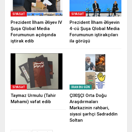
SIYASƏT
SIYASƏT
Prezident İlham Əliyev IV
Prezident İlham Əliyevin
Şuşa Qlobal Media
4-cü Şuşa Qlobal Media
Forumunun açılışında
Forumunun iştirakçıları
iştirak edib
ilə görüşü
SIYASƏT
İRAN BU GÜN
Taymaz Urmulu (Tahir
ÇIXIŞÇI Orta Doğu
Məhami) vəfat edib
Araşdırmaları
Mərkəzinin rəhbəri,
siyasi şərhçi Sədrəddin
Soltan