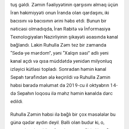
tuş gəldi. Zəmin fəaliyyətinin qarşısını almaq üçün
İran hakimiyyəti onun İranda olan qardaşını, iki
bacısını və bacısının ərini həbs etdi. Bunun bir
nəticəsi olmadıqda, İran Rabitə və İnformasiya
Texnologiyaları Nazirliyinin şikayəti əsasında kanal
bağlandı. Lakin Ruhulla Zəm tez bir zamanda
“Seda-ye mərdom”, yəni “Xalqın səsi” adlı yeni
kanal açdı və qısa müddətdə yenidən milyonluq
izləyici kütləsi topladı. Sonradan həmin kanal
Sepah tərəfindən ələ keçirildi və Ruhulla Zəmin
həbsi barədə məlumat da 2019-cu il oktyabrın 14-
də Sepahın loqosu ilə məhz həmin kanalda dərc
edildi.
Ruhulla Zəmin həbsi ilə bağlı bir çox məsələlər bu
günə qədər aydın deyil. Bəlli olan budur ki, o,