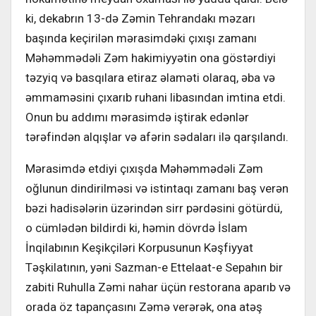
ki, dekabrın 13-də Zəmin Tehrandakı məzarı
başında keçirilən mərasimdəki çıxışı zamanı
Məhəmmədəli Zəm hakimiyyətin ona göstərdiyi
təzyiq və basqılara etiraz əlaməti olaraq, əba və
əmmaməsini çıxarıb ruhani libasından imtina etdi.
Onun bu addımı mərasimdə iştirak edənlər
tərəfindən alqışlar və afərin sədaları ilə qarşılandı.
Mərasimdə etdiyi çıxışda Məhəmmədəli Zəm
oğlunun dindirilməsi və istintaqı zamanı baş verən
bəzi hadisələrin üzərindən sirr pərdəsini götürdü,
o cümlədən bildirdi ki, həmin dövrdə İslam
İnqilabının Keşikçiləri Korpusunun Kəşfiyyat
Təşkilatının, yəni Sazman-e Ettelaat-e Sepahın bir
zabiti Ruhulla Zəmi nahar üçün restorana aparıb və
orada öz tapançasını Zəmə verərək, ona atəş