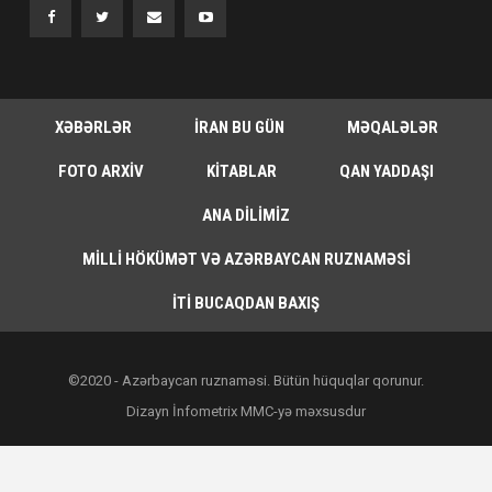
XƏBƏRLƏR
İRAN BU GÜN
MƏQALƏLƏR
FOTO ARXIV
KITABLAR
QAN YADDAŞI
ANA DILIMIZ
MILLI HÖKÜMƏT VƏ AZƏRBAYCAN RUZNAMƏSI
İTI BUCAQDAN BAXIŞ
©2020 - Azərbaycan ruznaməsi. Bütün hüquqlar qorunur.
Dizayn İnfometrix MMC-yə məxsusdur