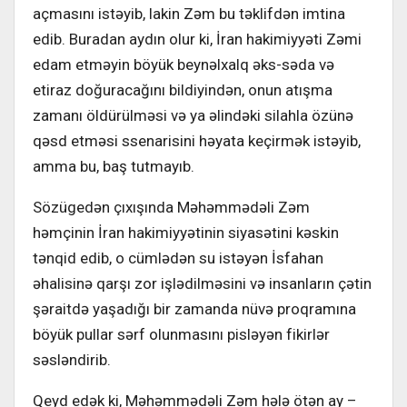
açmasını istəyib, lakin Zəm bu təklifdən imtina
edib. Buradan aydın olur ki, İran hakimiyyəti Zəmi
edam etməyin böyük beynəlxalq əks-səda və
etiraz doğuracağını bildiyindən, onun atışma
zamanı öldürülməsi və ya əlindəki silahla özünə
qəsd etməsi ssenarisini həyata keçirmək istəyib,
amma bu, baş tutmayıb.
Sözügedən çıxışında Məhəmmədəli Zəm
həmçinin İran hakimiyyətinin siyasətini kəskin
tənqid edib, o cümlədən su istəyən İsfahan
əhalisinə qarşı zor işlədilməsini və insanların çətin
şəraitdə yaşadığı bir zamanda nüvə proqramına
böyük pullar sərf olunmasını pisləyən fikirlər
səsləndirib.
Qeyd edək ki, Məhəmmədəli Zəm hələ ötən ay –