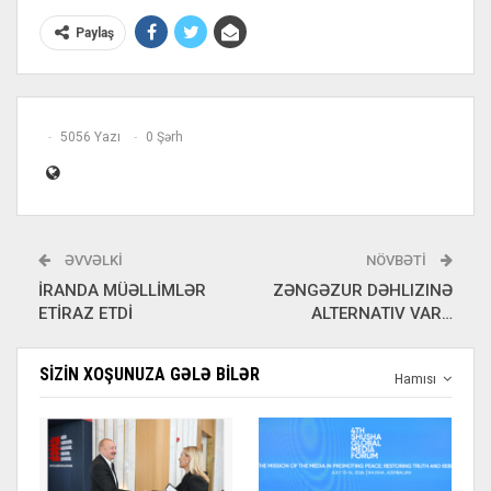
Paylaş
5056 Yazı
0 Şərh
ƏVVƏLKI
NÖVBƏTI
İRANDA MÜƏLLİMLƏR
ZƏNGƏZUR DƏHLIZINƏ
ETİRAZ ETDİ
ALTERNATIV VAR…
SIZIN XOŞUNUZA GƏLƏ BILƏR
Hamısı