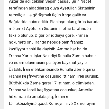
yuxarıda adı çəkilən Sepah casusu Şirin Nəcəfi
tərəfindən aldadılaraq guya Ayətullah Sistaninin
təmsilçisi ilə görüşmək üçün İraqa gəlib və
Bağdadda həbs edilib. Planlaşdırılan görüş barədə
məlumat Ayətullah Sistaninin ofisi tərəfindən
təkzib olunub. Digər bir iddiaya görə, Fransa
hökuməti onu İranda həbsdə olan fransız
kəşfiyyat zabiti ilə dəyişib. Amma hər halda
Fransa Xarici İşlər Nazirliyi Ruhulla Zəmin həbsini
və edam olunmasını pisləyən bəyanat yayıb.
Üstəlik, İran məhkəməsində Ruhulla Zəmə qarşı
Fransa kəşfiyyatına casusluq ittihamı irəli sürülüb.
Bütövlükdə Zəmə qarşı 17 ittiham, o cümlədən,
Fransa və İsrail kəşfiyyatına casusluq, Amerika
hökuməti ilə əməkdaşlıq, İranın milli
təhlükəsizliyinə qəsd, Xomeynini və Xameneyini