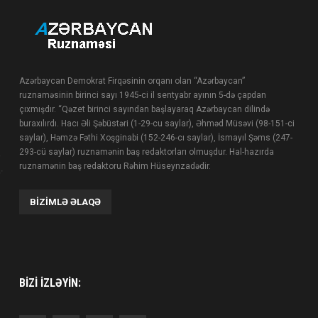
Azərbaycan Demokrat Firqəsinin orqanı olan “Azərbaycan”
ruznaməsinin birinci sayı 1945-ci il sentyabr ayının 5-də çapdan
çıxmışdır. “Qəzet birinci sayından başlayaraq Azərbaycan dilində
buraxılırdı. Hacı Əli Şəbüstəri (1-29-cu saylar), Əhməd Müsəvi (98-151-ci
saylar), Həmzə Fəthi Xoşginabi (152-246-cı saylar), İsmayıl Şəms (247-
293-cü saylar) ruznamənin baş redaktorları olmuşdur. Hal-hazırda
ruznamənin baş redaktoru Rəhim Hüseynzadədir.
BIZIMLƏ ƏLAQƏ
BIZI IZLƏYIN: