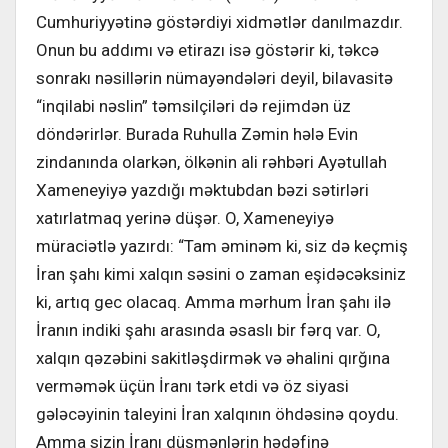
Cumhuriyyətinə göstərdiyi xidmətlər danılmazdır.
Onun bu addımı və etirazı isə göstərir ki, təkcə
sonrakı nəsillərin nümayəndələri deyil, bilavasitə
“inqilabi nəslin” təmsilçiləri də rejimdən üz
döndərirlər. Burada Ruhulla Zəmin hələ Evin
zindanında olarkən, ölkənin ali rəhbəri Ayətullah
Xameneyiyə yazdığı məktubdan bəzi sətirləri
xatırlatmaq yerinə düşər. O, Xameneyiyə
müraciətlə yazırdı: “Tam əminəm ki, siz də keçmiş
İran şahı kimi xalqın səsini o zaman eşidəcəksiniz
ki, artıq gec olacaq. Amma mərhum İran şahı ilə
İranın indiki şahı arasında əsaslı bir fərq var. O,
xalqın qəzəbini sakitləşdirmək və əhalini qırğına
verməmək üçün İranı tərk etdi və öz siyasi
gələcəyinin taleyini İran xalqının öhdəsinə qoydu.
Amma sizin İranı düşmənlərin hədəfinə