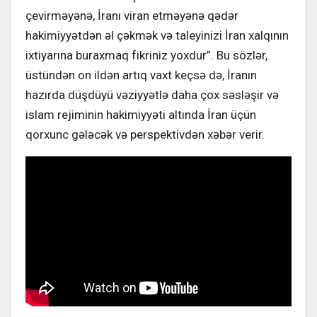
çevirməyənə, İranı viran etməyənə qədər
hakimiyyətdən əl çəkmək və taleyinizi İran xalqının
ixtiyarına buraxmaq fikriniz yoxdur”. Bu sözlər,
üstündən on ildən artıq vaxt keçsə də, İranın
hazırda düşdüyü vəziyyətlə daha çox səsləşir və
islam rejiminin hakimiyyəti altında İran üçün
qorxunc gələcək və perspektivdən xəbər verir.