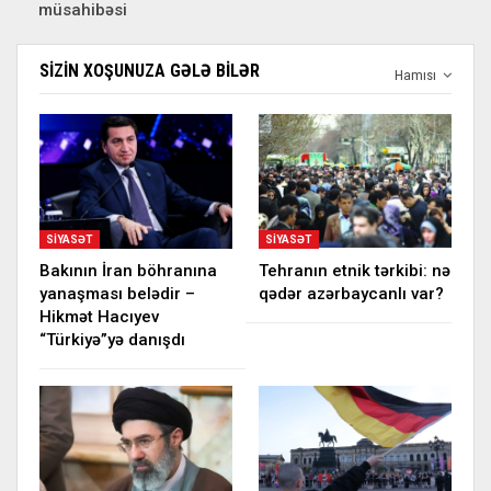
müsahibəsi
SIZIN XOŞUNUZA GƏLƏ BILƏR
Hamısı
SIYASƏT
SIYASƏT
Bakının İran böhranına
Tehranın etnik tərkibi: nə
yanaşması belədir –
qədər azərbaycanlı var?
Hikmət Hacıyev
“Türkiyə”yə danışdı