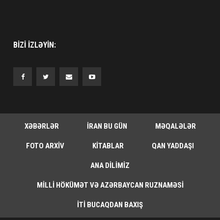
BIZI IZLƏYIN:
XƏBƏRLƏR
İRAN BU GÜN
MƏQALƏLƏR
FOTO ARXIV
KITABLAR
QAN YADDAŞI
ANA DILIMIZ
MILLI HÖKÜMƏT VƏ AZƏRBAYCAN RUZNAMƏSI
İTI BUCAQDAN BAXIŞ