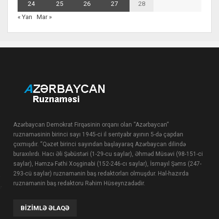
24
25
26
27
28
« Yan
Mar »
Azərbaycan Demokrat Firqəsinin orqanı olan “Azərbaycan”
ruznaməsinin birinci sayı 1945-ci il sentyabr ayının 5-də çapdan
çıxmışdır. “Qəzet birinci sayından başlayaraq Azərbaycan dilində
buraxılırdı. Hacı Əli Şəbüstəri (1-29-cu saylar), Əhməd Müsəvi (98-151-ci
saylar), Həmzə Fəthi Xoşginabi (152-246-cı saylar), İsmayıl Şəms (247-
293-cü saylar) ruznamənin baş redaktorları olmuşdur. Hal-hazırda
ruznamənin baş redaktoru Rəhim Hüseynzadədir.
BIZIMLƏ ƏLAQƏ