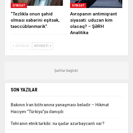
SIYASƏT
SIYASƏT
“Tezliklə onun şəhid
Avropanın antimiqrant
olması xəbərini eşitsək,
siyasəti: uduzan kim
təəccüblənmərik”.
olacaq? – ŞƏRH
Analitika
ƏVVƏLKI
NÖVBƏTI
Şərhlər bağlıdır.
SON YAZILAR
Bakının İran böhranına yanaşması belədir – Hikmət
Hacıyev “Türkiyə”yə danışdı
Tehranın etnik tərkibi: nə qədər azərbaycanlı var?