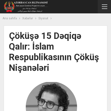
Ana səhifə
Xəbərlər
Siyasət
Çöküşə 15 Dəqiqə
Qalır: İslam
Respublikasının Çöküş
Nişanələri