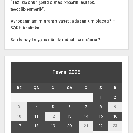
“Tezliklə onun şəhid olması xəbərini eşitsək,
təəccüblənmərik”.
Avropanın antimiqrant siyasəti: uduzan kim olacaq? –
ŞƏRH Analitika
Şah İsmayıl niyə bu gün də mübahisə doğurur?
Fevral 2025
BE
ÇA
Ç
CA
C
Ş
B
1
2
3
4
5
6
7
8
9
10
11
12
13
14
15
16
17
18
19
20
21
22
23