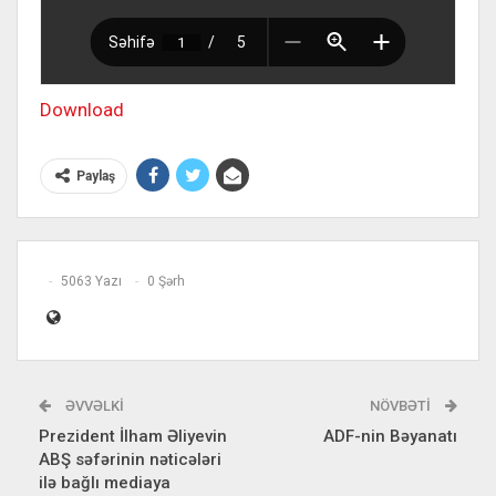
Download
Paylaş
5063 Yazı
0 Şərh
ƏVVƏLKI
NÖVBƏTI
Prezident İlham Əliyevin
ADF-nin Bəyanatı
ABŞ səfərinin nəticələri
ilə bağlı mediaya