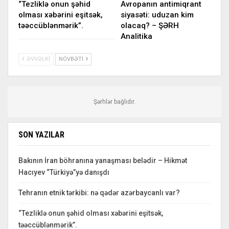
“Tezliklə onun şəhid
Avropanın antimiqrant
olması xəbərini eşitsək,
siyasəti: uduzan kim
təəccüblənmərik”.
olacaq? – ŞƏRH
Analitika
ƏVVƏLKI
NÖVBƏTI
Şərhlər bağlıdır.
SON YAZILAR
Bakının İran böhranına yanaşması belədir – Hikmət
Hacıyev “Türkiyə”yə danışdı
Tehranın etnik tərkibi: nə qədər azərbaycanlı var?
“Tezliklə onun şəhid olması xəbərini eşitsək,
təəccüblənmərik”.