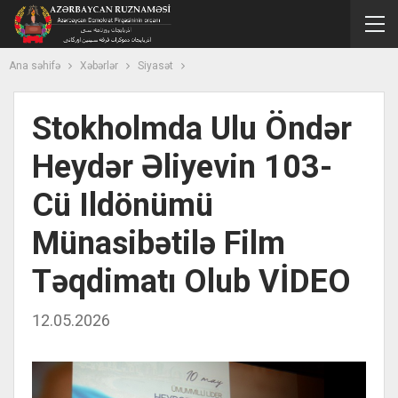
Ana səhifə
Xəbərlər
Siyasət
Stokholmda Ulu Öndər
Heydər Əliyevin 103-
Cü Ildönümü
Münasibətilə Film
Təqdimatı Olub VİDEO
12.05.2026