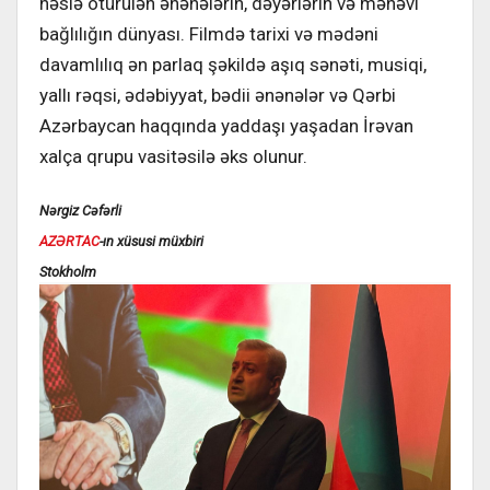
nəslə ötürülən ənənələrin, dəyərlərin və mənəvi
bağlılığın dünyası. Filmdə tarixi və mədəni
davamlılıq ən parlaq şəkildə aşıq sənəti, musiqi,
yallı rəqsi, ədəbiyyat, bədii ənənələr və Qərbi
Azərbaycan haqqında yaddaşı yaşadan İrəvan
xalça qrupu vasitəsilə əks olunur.
Nərgiz Cəfərli
AZƏRTAC
-ın xüsusi müxbiri
Stokholm