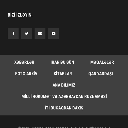
BIZI IZLƏYIN:
XƏBƏRLƏR
İRAN BU GÜN
MƏQALƏLƏR
FOTO ARXIV
KITABLAR
QAN YADDAŞI
ANA DILIMIZ
MILLI HÖKÜMƏT VƏ AZƏRBAYCAN RUZNAMƏSI
İTI BUCAQDAN BAXIŞ