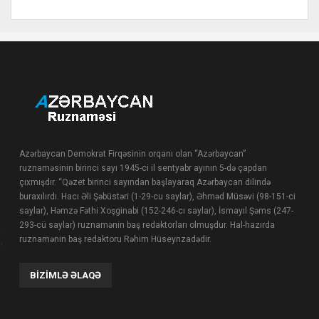
Azərbaycan Demokrat Firqəsinin orqanı olan “Azərbaycan”
ruznaməsinin birinci sayı 1945-ci il sentyabr ayının 5-də çapdan
çıxmışdır. “Qəzet birinci sayından başlayaraq Azərbaycan dilində
buraxılırdı. Hacı Əli Şəbüstəri (1-29-cu saylar), Əhməd Müsəvi (98-151-ci
saylar), Həmzə Fəthi Xoşginabi (152-246-cı saylar), İsmayıl Şəms (247-
293-cü saylar) ruznamənin baş redaktorları olmuşdur. Hal-hazırda
ruznamənin baş redaktoru Rəhim Hüseynzadədir.
BIZIMLƏ ƏLAQƏ