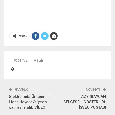
Paylaş
5063 Yazı
0 Şərh
ƏVVƏLKI
NÖVBƏTI
Stokholmda Ümummilli
AZERBAYCAN
Lider Heydər Əliyevin
BELGESELİ GÖSTERİLDİ.
xatirəsi anılıb VİDEO
İSVEÇ POSTASI