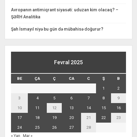
Avropanın antimiqrant siyasəti: uduzan kim olacaq? –
ŞƏRH Analitika
Şah İsmayıl niyə bu gün də mübahisə doğurur?
Fevral 2025
BE
ÇA
Ç
CA
C
Ş
B
1
2
3
4
5
6
7
8
9
10
11
12
13
14
15
16
17
18
19
20
21
22
23
24
25
26
27
28
« Yan
Mar »