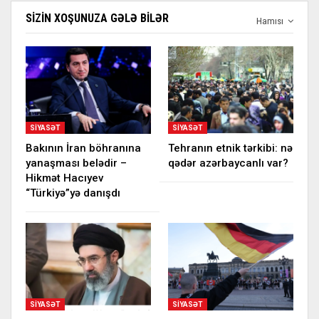
SIZIN XOŞUNUZA GƏLƏ BILƏR
Hamısı
SIYASƏT
SIYASƏT
Bakının İran böhranına
Tehranın etnik tərkibi: nə
yanaşması belədir –
qədər azərbaycanlı var?
Hikmət Hacıyev
“Türkiyə”yə danışdı
SIYASƏT
SIYASƏT