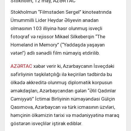
Stokholm, 12 may, АZƏRTAC
Stokholmun “Filmstaden Sergel” kinoteatrında
Ümummilli Lider Heydər Əliyevin anadan
olmasının 103 illiyinə həsr olunmuş isveçli
fotoqraf və rejissor Mikael Silkeberqin “The
Homeland in Memory” (“Yaddaşda yaşayan
vətən”) adlı sənədli film nümayiş etdirilib.
AZƏRTAC
xəbər verir ki, Azərbaycanın İsveçdəki
səfirliyinin təşkilatçılığı ilə keçirilən tədbirdə bu
ölkədə akkreditə olunmuş diplomatik korpusun
əməkdaşları, Azərbaycandan gələn “Əlil Qadınlar
Cəmiyyəti” İctimai Birliyinin nümayəndəsi Gülçin
Qasımova, Azərbaycan və türk icmasının üzvləri,
həmçinin ölkəmizin tarixi və mədəniyyətinə maraq
göstərən isveçlilər iştirak ediblər.