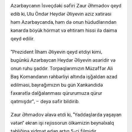
Azərbaycanın İsveçdəki səfiri Zaur Əhmədov qeyd
edib ki, Ulu Öndər Heydər Əliyevin əziz xatirəsi
həm Azərbaycanda, həm də onun hüdudlarından
kənarda böyük hörmət və ehtiram hissi ilə daima
qeyd edilir.
“Prezident İlham Əliyevin qeyd etdiyi kimi,
bugünkü Azərbaycan Heydər Əliyevin əsəridir və
onun ruhu şaddır. Torpaqlarımızın Müzəffər Ali
Baş Komandanın rəhbərliyi altında işğaldan azad
edilməsi, bayrağımızın bu gün Xankəndidə
fəxarətlə dalğalanması qürurumuza qürur
qatmışdır”, – deyə səfir bildirib.
Zaur Əhmədov əlavə etdi ki, “Yaddaşlarda yaşayan
vətən” ekran işi rejissorun ölkəmizin beynəlxalq
təbliğinə xidmət edən artıq 5-ci filmidir.