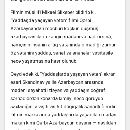
Filmin müəllifi Mikael Silkeber bildirib ki,
“Yaddaşda yaşayan vətən” filmi Qərbi
Azərbaycandan məcburi köçkün düşmüş
azərbaycanlıların zəngin mədəni və bədii irsinə,
həmçinin insanın artıq vətənində olmadığı zaman
öz vətənini yaddaş, sənət və ənənələr vasitəsilə
necə yaşatmasına həsr olunub.
Qeyd edək ki, “Yaddaşlarda yaşayan vətən” ekran
əsəri Skandinaviya ilə Azərbaycan arasında
mədəni səyahəti izləyən və yaddaşın coğrafi
sərhədlərdən kənarda kimliyi necə qoruyub
saxladığını araşdıran 60 dəqiqəlik sənədli filmdir.
Filmin mərkəzində yaddaşlarda yaşadılan mədəni
məkan kimi Qərbi Azərbaycan dayanır — nəsildən-