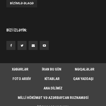
BIZIMLƏ ƏLAQƏ
BIZI IZLƏYIN:
XƏBƏRLƏR
İRAN BU GÜN
MƏQALƏLƏR
FOTO ARXIV
KITABLAR
QAN YADDAŞI
ANA DILIMIZ
MILLI HÖKÜMƏT VƏ AZƏRBAYCAN RUZNAMƏSI