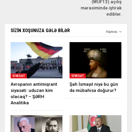
(WUF13) açılış
mərasimində iştirak
ediblər.
SIZIN XOŞUNUZA GƏLƏ BILƏR
Hamısı
SIYASƏT
SIYASƏT
Avropanın antimiqrant
Şah İsmayıl niyə bu gün
siyasəti: uduzan kim
də mübahisə doğurur?
olacaq? – ŞƏRH
Analitika