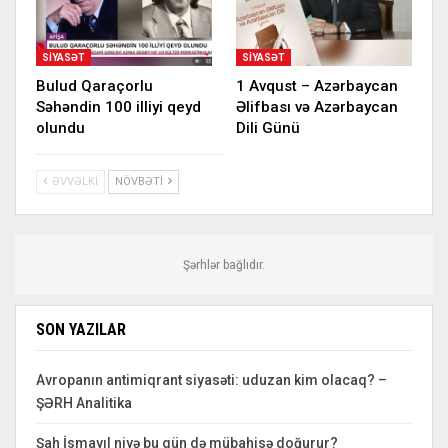
SIYASƏT
SIYASƏT
Bulud Qaraçorlu
1 Avqust – Azərbaycan
Səhəndin 100 illiyi qeyd
Əlifbası və Azərbaycan
olundu
Dili Günü
ƏVVƏLKI
NÖVBƏTI
Şərhlər bağlıdır.
SON YAZILAR
Avropanın antimiqrant siyasəti: uduzan kim olacaq? –
ŞƏRH Analitika
Şah İsmayıl niyə bu gün də mübahisə doğurur?