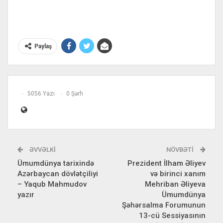
Paylaş
5056 Yazı
0 Şərh
ƏVVƏLKI
NÖVBƏTI
Ümumdünya tarixində
Prezident İlham Əliyev
Azərbaycan dövlətçiliyi
və birinci xanım
– Yaqub Mahmudov
Mehriban Əliyeva
yazır
Ümumdünya
Şəhərsalma Forumunun
13-cü Sessiyasının