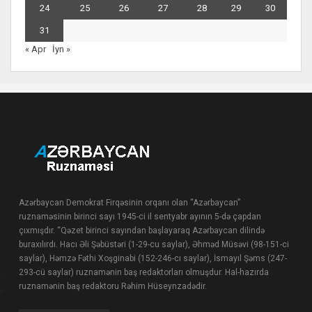
24
25
26
27
28
29
30
31
« Apr
İyn »
Azərbaycan Demokrat Firqəsinin orqanı olan “Azərbaycan”
ruznaməsinin birinci sayı 1945-ci il sentyabr ayının 5-də çapdan
çıxmışdır. “Qəzet birinci sayından başlayaraq Azərbaycan dilində
buraxılırdı. Hacı Əli Şəbüstəri (1-29-cu saylar), Əhməd Müsəvi (98-151-ci
saylar), Həmzə Fəthi Xoşginabi (152-246-cı saylar), İsmayıl Şəms (247-
293-cü saylar) ruznamənin baş redaktorları olmuşdur. Hal-hazırda
ruznamənin baş redaktoru Rəhim Hüseynzadədir.