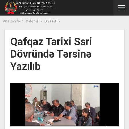
Ana səhifə
Xəbərlər
Siyasət
Qafqaz Tarixi Ssri
Dövründə Tərsinə
Yazılıb