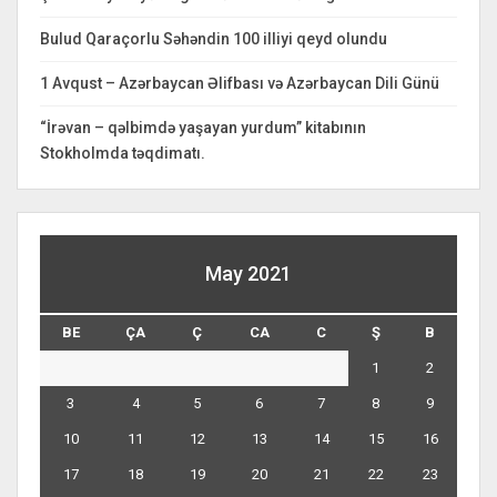
Bulud Qaraçorlu Səhəndin 100 illiyi qeyd olundu
1 Avqust – Azərbaycan Əlifbası və Azərbaycan Dili Günü
“İrəvan – qəlbimdə yaşayan yurdum” kitabının
Stokholmda təqdimatı.
May 2021
BE
ÇA
Ç
CA
C
Ş
B
1
2
3
4
5
6
7
8
9
10
11
12
13
14
15
16
17
18
19
20
21
22
23