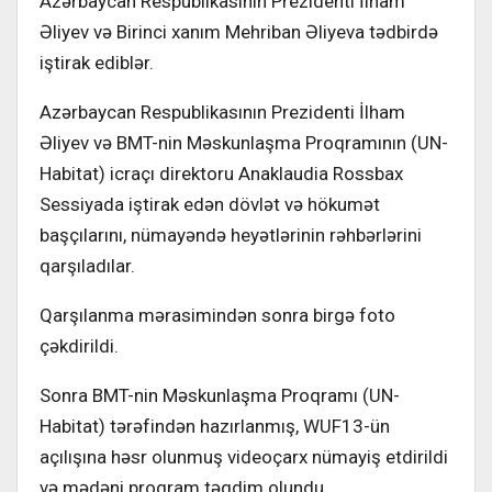
Azərbaycan Respublikasının Prezidenti İlham
Əliyev və Birinci xanım Mehriban Əliyeva tədbirdə
iştirak ediblər.
Azərbaycan Respublikasının Prezidenti İlham
Əliyev və BMT-nin Məskunlaşma Proqramının (UN-
Habitat) icraçı direktoru Anaklaudia Rossbax
Sessiyada iştirak edən dövlət və hökumət
başçılarını, nümayəndə heyətlərinin rəhbərlərini
qarşıladılar.
Qarşılanma mərasimindən sonra birgə foto
çəkdirildi.
Sonra BMT-nin Məskunlaşma Proqramı (UN-
Habitat) tərəfindən hazırlanmış, WUF13-ün
açılışına həsr olunmuş videoçarx nümayiş etdirildi
və mədəni proqram təqdim olundu.