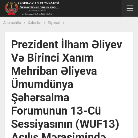
Ana səhifə
Xəbərlər
Siyasət
Prezident İlham Əliyev
Və Birinci Xanım
Mehriban Əliyeva
Ümumdünya
Şəhərsalma
Forumunun 13-Cü
Sessiyasının (WUF13)
Açılış Mərasimində