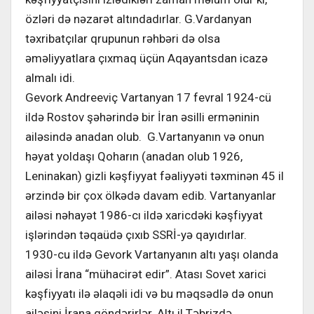
özləri də nəzarət altındadırlar. G.Vardanyan
təxribatçılar qrupunun rəhbəri də olsa
əməliyyatlara çıxmaq üçün Aqayantsdan icazə
almalı idi.
Gevork Andreeviç Vartanyan 17 fevral 1924-cü
ildə Rostov şəhərində bir İran əsilli erməninin
ailəsində anadan olub. G.Vartanyanın və onun
həyat yoldaşı Qoharın (anadan olub 1926,
Leninakan) gizli kəşfiyyat fəaliyyəti təxminən 45 il
ərzində bir çox ölkədə davam edib. Vartanyanlar
ailəsi nəhayət 1986-cı ildə xaricdəki kəşfiyyat
işlərindən təqaüdə çıxıb SSRİ-yə qayıdırlar.
1930-cu ildə Gevork Vartanyanın altı yaşı olanda
ailəsi İrana “mühacirət edir”. Atası Sovet xarici
kəşfiyyatı ilə əlaqəli idi və bu məqsədlə də onun
ailəsini İrana göndərirlər. Altı il Təbrizdə