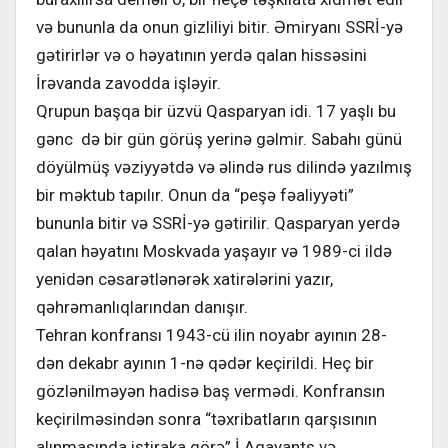
və bununla da onun gizliliyi bitir. Əmiryanı SSRİ-yə
gətirirlər və o həyatının yerdə qalan hissəsini
İrəvanda zavodda işləyir.
Qrupun başqa bir üzvü Qasparyan idi. 17 yaşlı bu
gənc də bir gün görüş yerinə gəlmir. Sabahı günü
döyülmüş vəziyyətdə və əlində rus dilində yazılmış
bir məktub tapılır. Onun da “peşə fəaliyyəti”
bununla bitir və SSRİ-yə gətirilir. Qasparyan yerdə
qalan həyatını Moskvada yaşayır və 1989-ci ildə
yenidən cəsarətlənərək xatirələrini yazır,
qəhrəmanlıqlarından danışır.
Tehran konfransı 1943-cü ilin noyabr ayının 28-
dən dekabr ayının 1-nə qədər keçirildi. Heç bir
gözlənilməyən hadisə baş vermədi. Konfransın
keçirilməsindən sonra “təxribatların qarşısının
alınmasında iştiraka görə” İ.Aqayants və