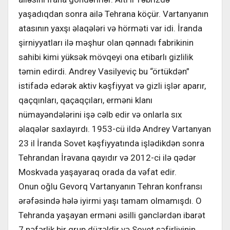
yaşadıqdan sonra ailə Tehrana köçür. Vartanyanın
atasının yaxşı əlaqələri və hörməti var idi. İranda
şirniyyatları ilə məşhur olan qənnadı fabrikinin
sahibi kimi yüksək mövqeyi ona etibarlı gizlilik
təmin edirdi. Andrey Vasilyeviç bu “örtükdən”
istifadə edərək aktiv kəşfiyyat və gizli işlər aparır,
qaçqınları, qaçaqçıları, erməni klanı
nümayəndələrini işə cəlb edir və onlarla sıx
əlaqələr saxlayırdı. 1953-cü ildə Andrey Vartanyan
23 il İranda Sovet kəşfiyyatında işlədikdən sonra
Tehrandan İrəvana qayıdır və 2012-ci ilə qədər
Moskvada yaşayaraq orada da vəfat edir.
Onun oğlu Gevorq Vartanyanın Tehran konfransı
ərəfəsində hələ iyirmi yaşı tamam olmamışdı. O
Tehranda yaşayan erməni əsilli gənclərdən ibarət
7 nəfərlik bir qrup düzəldir və Sovet səfirliyinin