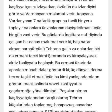
kəşfiyyatçısını izləyərkən, özünün də izləndiyini
görür və Vardanyana məlumat verir. Aqayans
Vardanyanın 7 nəfərlik qrupunu təcili bir yerə
toplayır və onlara ünvanlarının dəyişdirilməsi üçün
bir gün vaxt verir. Bu günlərdə İngiltərə səfirliyində
çalışan bir casus məlumat verir ki, beş nəfər
alman paraşütçüsü Tehrana gəlib və onlardan biri
də erməni taciri kimi Şimranda ev kirayələyərək
aktiv fəaliyyətə başlayıb. Bu erməni üzərində
aparılan müşahidələr göstərdi ki, üç dünya liderinə
terror təşkil etmək üçün bu kimi yanlış adamların
göstərilməsi, əslində sovet kəşfiyyatını
çaşdırmağa yönəldilmişdi. Peşəkar alman
kəşfiyyatçılarından fərqli olaraq Tehran
küçələrindən toplanmış, başıpozuq, savadsız
yeniyetmə gənclər, SSRİ-yə xidmət edən erməni