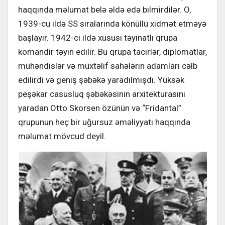
haqqında məlumat belə əldə edə bilmirdilər. O,
1939-cu ildə SS sıralarında könüllü xidmət etməyə
başlayır. 1942-ci ildə xüsusi təyinatlı qrupa
komandir təyin edilir. Bu qrupa tacirlər, diplomatlar,
mühəndislər və müxtəlif sahələrin adamları cəlb
edilirdi və geniş şəbəkə yaradılmışdı. Yüksək
peşəkar casusluq şəbəkəsinin arxitekturasını
yaradan Otto Skorsen özünün və “Fridantal”
qrupunun heç bir uğursuz əməliyyatı haqqında
məlumat mövcud deyil.