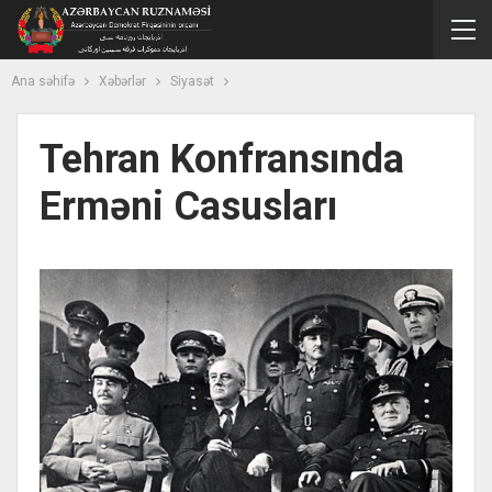
Ana səhifə
Xəbərlər
Siyasət
Tehran Konfransında
Erməni Casusları