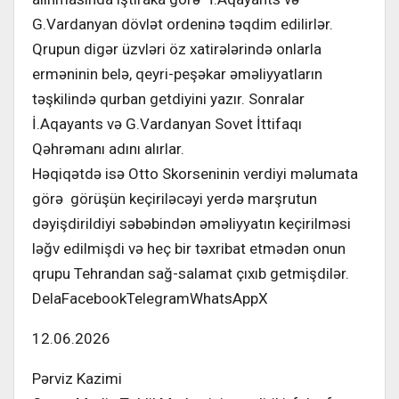
G.Vardanyan dövlət ordeninə təqdim edilirlər.
Qrupun digər üzvləri öz xatirələrində onlarla
erməninin belə, qeyri-peşəkar əməliyyatların
təşkilində qurban getdiyini yazır. Sonralar
İ.Aqayants və G.Vardanyan Sovet İttifaqı
Qəhrəmanı adını alırlar.
Həqiqətdə isə Otto Skorseninin verdiyi məlumata
görə görüşün keçiriləcəyi yerdə marşrutun
dəyişdirildiyi səbəbindən əməliyyatın keçirilməsi
ləğv edilmişdi və heç bir təxribat etmədən onun
qrupu Tehrandan sağ-salamat çıxıb getmişdilər.
DelaFacebookTelegramWhatsAppX
12.06.2026
Pərviz Kazimi