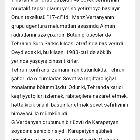
müxtəlif tapşırıqlarını yerinə yetirməyə başlayır.
Onun təxəllüsü “17-ci” idi. Məhz Vartanyanın
qrupu agentura məlumatları əsasında Alman
radistlərini üzə çıxardır. Bütün proseslər də
Tehranın Surb Sarkis kilsəsi ətrafında baş verirdi.
Qeyd edək ki, bu kilsəni 1983-cü ildə söküb
yerində yaşayış binası tikirlər.
Tehran konfransı zamanı İran bütünlükdə, Tehran
şəhəri də o cümlədən Sovet və İngiltərə işğal
zonalarına bölünmüşdü. Odur ki, Tehranda xarici
kəşfiyyatçıları izləmək, rabitəçilərə nəzarət etmək,
hətta kiçik silahlı basqınlar etmək sovet səfirliyinin
himayəsi ilə mümkün idi.
G.Vardanyan qrupunun bir üzvü də Karapetyan
soyadına sahib birisiydi. Karapetyan şübhəli
ünvanları izləyir, nəzarətdə saxlayırdı. O alman