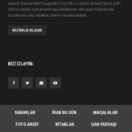
saylar), Həmzə Fəthi Xoşginabi (152-246-cı saylar), İsmayıl Şəms (247-
293-cü saylar) ruznamənin baş redaktorları olmuşdur. Hal-hazırda
ruznamənin baş redaktoru Rəhim Hüseynzadədir.
BIZIMLƏ ƏLAQƏ
BIZI IZLƏYIN:
XƏBƏRLƏR
İRAN BU GÜN
MƏQALƏLƏR
FOTO ARXIV
KITABLAR
QAN YADDAŞI