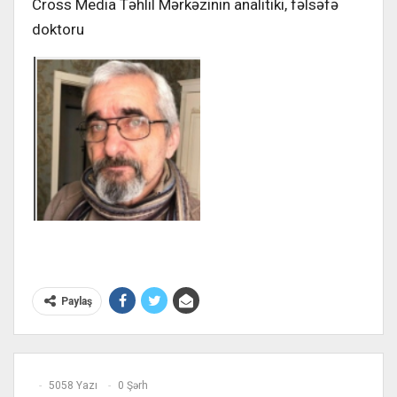
Cross Media Təhlil Mərkəzinin analitiki, fəlsəfə
doktoru
Paylaş
5058 Yazı
0 Şərh