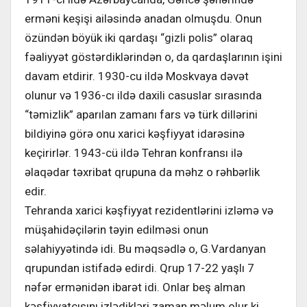
erməni keşişi ailəsində anadan olmuşdu. Onun
özündən böyük iki qardaşı “gizli polis” olaraq
fəaliyyət göstərdiklərindən o, da qardaşlarının işini
davam etdirir. 1930-cu ildə Moskvaya dəvət
olunur və 1936-cı ildə daxili casuslar sırasında
“təmizlik” aparılan zamanı fars və türk dillərini
bildiyinə görə onu xarici kəşfiyyat idarəsinə
keçirirlər. 1943-cü ildə Tehran konfransı ilə
əlaqədar təxribat qrupuna da məhz o rəhbərlik
edir.
Tehranda xarici kəşfiyyat rezidentlərini izləmə və
müşahidəçilərin təyin edilməsi onun
səlahiyyətində idi. Bu məqsədlə o, G.Vardanyan
qrupundan istifadə edirdi. Qrup 17-22 yaşlı 7
nəfər ermənidən ibarət idi. Onlar beş alman
kəşfiyyatçısını izlədikləri zaman məlum olur ki,