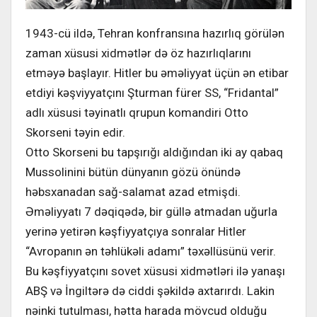
1943-cü ildə, Tehran konfransına hazırlıq görülən
zaman xüsusi xidmətlər də öz hazırlıqlarını
etməyə başlayır. Hitler bu əməliyyat üçün ən etibar
etdiyi kəşviyyatçını Şturman fürer SS, “Fridantal”
adlı xüsusi təyinatlı qrupun komandiri Otto
Skorseni təyin edir.
Otto Skorseni bu tapşırığı aldığından iki ay qabaq
Mussolinini bütün dünyanın gözü önündə
həbsxanadan sağ-salamat azad etmişdi.
Əməliyyatı 7 dəqiqədə, bir güllə atmadan uğurla
yerinə yetirən kəşfiyyatçıya sonralar Hitler
“Avropanın ən təhlükəli adamı” təxəllüsünü verir.
Bu kəşfiyyatçını sovet xüsusi xidmətləri ilə yanaşı
ABŞ və İngiltərə də ciddi şəkildə axtarırdı. Lakin
nəinki tutulması, hətta harada mövcud olduğu