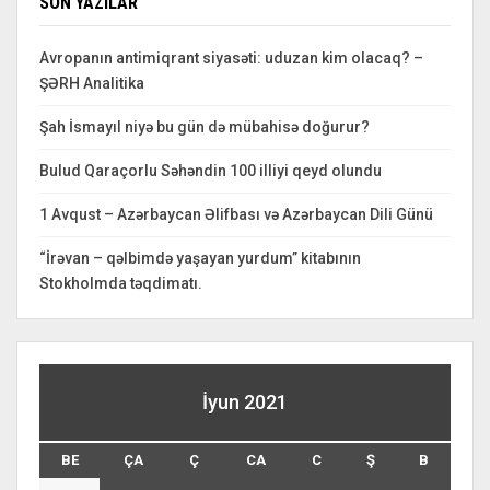
SON YAZILAR
Avropanın antimiqrant siyasəti: uduzan kim olacaq? –
ŞƏRH Analitika
Şah İsmayıl niyə bu gün də mübahisə doğurur?
Bulud Qaraçorlu Səhəndin 100 illiyi qeyd olundu
1 Avqust – Azərbaycan Əlifbası və Azərbaycan Dili Günü
“İrəvan – qəlbimdə yaşayan yurdum” kitabının
Stokholmda təqdimatı.
İyun 2021
BE
ÇA
Ç
CA
C
Ş
B