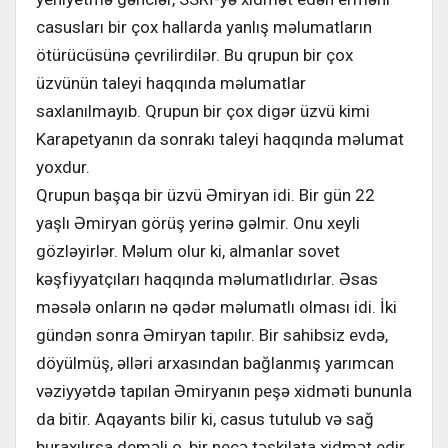
casusları bir çox hallarda yanlış məlumatların
ötürücüsünə çevrilirdilər. Bu qrupun bir çox
üzvünün taleyi haqqında məlumatlar
saxlanılmayıb. Qrupun bir çox digər üzvü kimi
Karapetyanın da sonrakı taleyi haqqında məlumat
yoxdur.
Qrupun başqa bir üzvü Əmiryan idi. Bir gün 22
yaşlı Əmiryan görüş yerinə gəlmir. Onu xeyli
gözləyirlər. Məlum olur ki, almanlar sovet
kəşfiyyatçıları haqqında məlumatlıdırlar. Əsas
məsələ onların nə qədər məlumatlı olması idi. İki
gündən sonra Əmiryan tapılır. Bir sahibsiz evdə,
döyülmüş, əlləri arxasından bağlanmış yarımcan
vəziyyətdə tapılan Əmiryanın peşə xidməti bununla
da bitir. Aqayants bilir ki, casus tutulub və sağ
buraxılırsa deməli o, bir neçə təşkilata xidmət edir