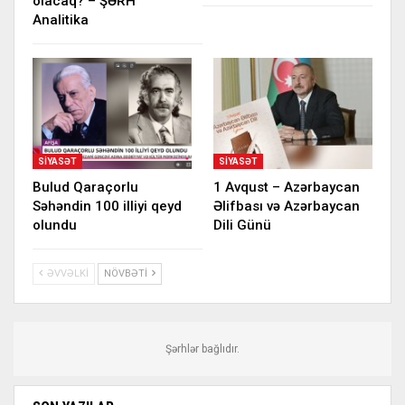
olacaq? – ŞƏRH
Analitika
SIYASƏT
SIYASƏT
Bulud Qaraçorlu
1 Avqust – Azərbaycan
Səhəndin 100 illiyi qeyd
Əlifbası və Azərbaycan
olundu
Dili Günü
ƏVVƏLKI
NÖVBƏTI
Şərhlər bağlıdır.