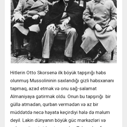
Hitlerin Otto Skorsenə ilk böyük tapşırığı həbs
olunmuş Mussolininin saxlandığı gizli həbsxananı
tapmaq, azad etmək və onu sağ-salamat
Almaniyaya gətirmək oldu. Onun bu tapşırığı bir
güllə atmadan, qurban vermədən və az bir
müddətdə necə həyata keçirdiyi hələ də məlum
deyil. Lakin dünyanın böyük güc mərkəzləri və