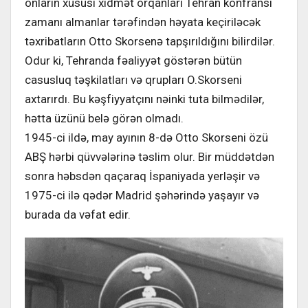
onların xüsusi xidmət orqanları Tehran konfransı
zamanı almanlar tərəfindən həyata keçiriləcək
təxribatların Otto Skorsenə tapşırıldığını bilirdilər.
Odur ki, Tehranda fəaliyyət göstərən bütün
casusluq təşkilatları və qrupları O.Skorseni
axtarırdı. Bu kəşfiyyatçını nəinki tuta bilmədilər,
hətta üzünü belə görən olmadı.
1945-ci ildə, may ayının 8-də Otto Skorseni özü
ABŞ hərbi qüvvələrinə təslim olur. Bir müddətdən
sonra həbsdən qaçaraq İspaniyada yerləşir və
1975-ci ilə qədər Madrid şəhərində yaşayır və
burada da vəfat edir.