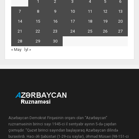
1
2
3
4
5
6
7
8
9
10
11
12
13
14
15
16
17
18
19
20
21
22
23
24
25
26
27
28
29
30
« May
İyl »
Azərbaycan Demokrat Firqəsinin orqanı olan “Azərbaycan”
ruznaməsinin birinci sayı 1945-ci il sentyabr ayının 5-də çapdan
çıxmışdır. “Qəzet birinci sayından başlayaraq Azərbaycan dilində
buraxılırdı. Hacı Əli Şəbüstəri (1-29-cu saylar), Əhməd Müsəvi (98-151-ci