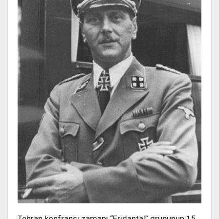
Tehran konfransı zamanı “Fridantal” qrupunun 15