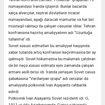
nümayəndəsi İranda işləyirdi. Bunlar bazarda
xalça alverçilər, neytral dövlətlərin ticarət
nümayəndəsi, aşağı dərəcəli məmurlar və hər biri
müstəqil rabitəçi ilə çalışan casuslar idilər. Tehran
konfransına hazırlıq əməliyyatının adı “Uzunluğa
tullanma” idi.
Sovet xüsusi xidmətləri bu əməliyyat haqqında
xəbər tutanda artıq konfransın keçirilməsinə bir ay
qalmışdı. Sovet hökumətinə bu məlumatı çatdıran
da bir neçə xüsusi xidmətə eyni zamanda çalışan
erməni əsilli birisi idi. İranda yerləşən Sovet casus
şəbəkəsinə “Vardanyan qrupu” adı versələr də
əməliyyata polkovnik İvan Aqayants rəhbərlik
edirdi.
Polkovnik İvan Aqayants Sovet rezidenti idi. O,
1911-ci ildə Azərbaycanda, Gəncə şəhərində