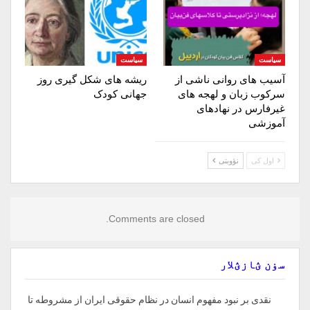
سیاست
سیاست
آسیب های روانی ناشی از
ریشه های شکل گیری روز
سرکوب زبان و لهجه های
جهانی کودک
غیرفارس در نهادهای
آموزشی
اول کی
نؤوبتی
Comments are closed.
سۏن ؽازؽلار
نقدی بر نبود مفهوم انسان در نظام حقوقی ایران از مشروطه تا