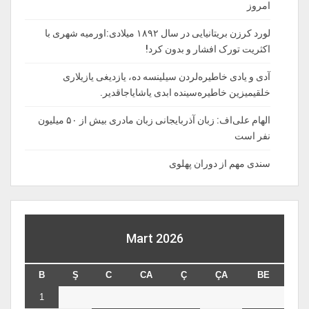
امروز
لورد کرزن بریتانیایی در سال ۱۸۹۲ میلادی:اورمیه شهری با
اکثریت تورک افشار و بدون کرد!
آدی و یادی خاطیره‌لردن سیلینسه ده، یازدیغی یازیلاری
خلقیمیزین خاطیره‌سینده ابدی یاشایاجاقدیر.
الهام علی‌اف: زبان آذربایجانی زبان مادری بیش از ۵۰ میلیون
نفر است
سندی مهم از دوران پهلوی
Mart 2026
B
Ş
C
CA
Ç
ÇA
BE
1