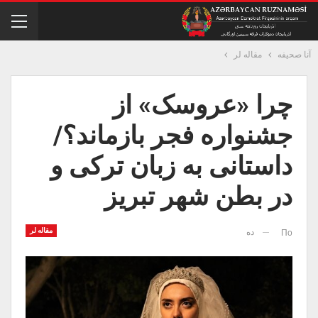
آنا صحیفه
مقاله لر
چرا «عروسک» از
جشنواره فجر بازماند؟/
داستانی به زبان ترکی و
در بطن شهر تبریز
مقاله لر
ده
По