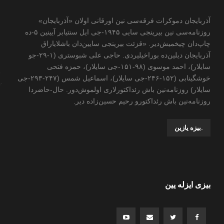
آذربایجان دموکرات فرقه‌سی نین اورقانی اولان «آذربایجان»
روزنامه‌سی نین بیرینجی سایی ۱۹۴۵-جی ایل سنتیابر آیینین ۵-ده
چاپ‌دان چیخمیش‌دیر. «قزئت بیرینجی سایین‌دان باشلایاراق
آذربایجان دیلین‌ده بوراخیلیردی. حاجی علی شبوستری (۱-۲۹-جو
سایلار)، احمد موسوی (۹۸-۱۵۱-جی سایلار)، حمزه فتحی
خوشگینابی (۱۵۲-۲۴۶-جی سایلار)، اسماعیل شمس (۲۴۷-۲۹۳-جی
سایلار) روزنامه‌نین باش رئداکتورلاری اولموش‌دور. حال-حاضردا
روزنامه‌نین باش رئداکتورو رحیم حسین‌زاده ‌دیر.
.بیزه یازین
بیزی ایزله یین