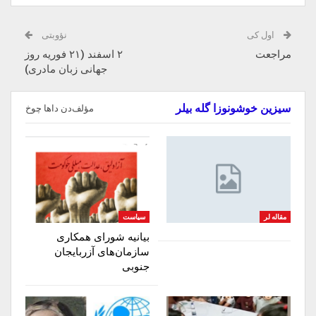
اول کی
نؤوبتی
مراجعت
۲ اسفند (۲۱ فوریه روز
جهانی زبان مادری)
سیزین خوشونوزا گله بیلر
مؤلف‌دن داها چوخ
مقاله لر
سیاست
بیانیه شورای همکاری
سازمان‌های آزربایجان
جنوبی