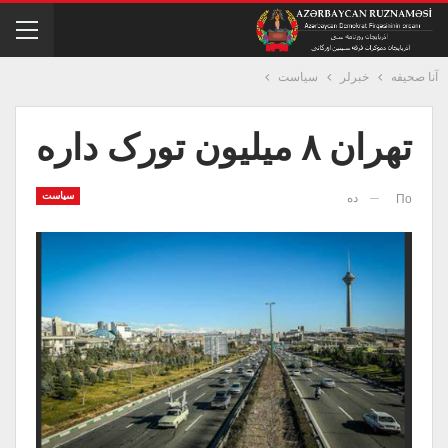
آنا صحیفه
خبرلر
سیاست
تهران ۸ میلیون تورک داره
سیاست
ده
По