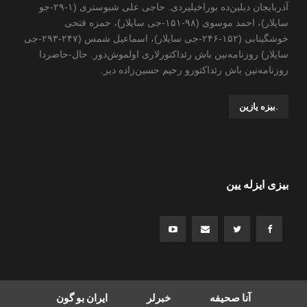
آذربایجان دیلین‌ده بوراخیلیردی. حاجی علی شبوستری (۱-۲۹-جو
سایلار)، احمد موسوی (۹۸-۱۵۱-جی سایلار)، حمزه فتحی
خوشگینابی (۱۵۲-۲۴۶-جی سایلار)، اسماعیل شمس (۲۴۷-۲۹۳-جی
سایلار) روزنامه‌نین باش رئداکتورلاری اولموش‌دور. حال-حاضردا
روزنامه‌نین باش رئداکتورو رحیم حسین‌زاده ‌دیر.
.بیزه یازین
بیزی ایزله یین
آنا صحیفه
خبرلر
ایران بو گون