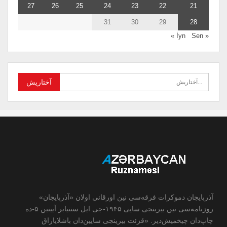
27
26
25
24
23
22
21
31
30
29
28
Sen »
« İyn
آذربایجان دموکرات فرقه‌سی نین اورقانی اولان «آذربایجان»
روزنامه‌سی نین بیرینجی سایی ۱۹۴۵-جی ایل سنتیابر آیینین ۵-ده
چاپ‌دان چیخمیش‌دیر. «قزئت بیرینجی سایین‌دان باشلایاراق