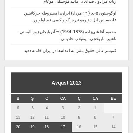
ربابه مرادوا، صدای بی‌مانند موسیقی موغام
آوگوستون ۵-ی ( ۱۴ مرداد) ایران‌دا مشروطه حرکاتینین
غلبه‌سینین ایل دؤنومو تبریز گونو کیمی قید اولونور.
محمود آغا غنی‌زاده (1878-1934) — آذربایجان ژورنالیستی،
ناشیر، تاریخچی، اینقیلاب خادیمی.
کمیسر عالی حقوق بشر: به اعدام‌ها در ایران خاتمه دهید
Avqust 2023
B
Ş
C
CA
Ç
ÇA
BE
6
5
4
3
2
1
13
12
11
10
9
8
7
20
19
18
17
16
15
14