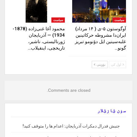
سیاست
سیاست
آوگوستون ۵-ی ( ۱۴ مرداد)
محمود آغا غنی‌زاده (1878-
ایران‌دا مشروطه حرکاتینین
1934) — آذربایجان
غلبه‌سینین ایل دؤنومو تبریز
ژورنالیستی، ناشیر،
گونو…
تاریخچی، اینقیلاب…
اول کی
نؤوبتی
Comments are closed.
سۏن ؽازؽلار
جنبش فدرال دمکرات آذربایجان: اعدام ها را‌ متوقف‌ کنید!