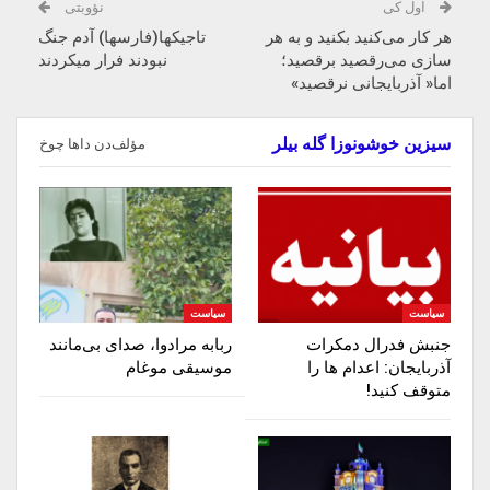
اول کی
نؤوبتی
هر کار می‌کنید بکنید و به هر
تاجیکها(فارسها) آدم جنگ
سازی می‌رقصید برقصید؛
نبودند فرار میکردند
اما« آذربایجانی نرقصید»
سیزین خوشونوزا گله بیلر
مؤلف‌دن داها چوخ
سیاست
سیاست
جنبش فدرال دمکرات
ربابه مرادوا، صدای بی‌مانند
آذربایجان: اعدام ها را‌
موسیقی موغام
متوقف‌ کنید!