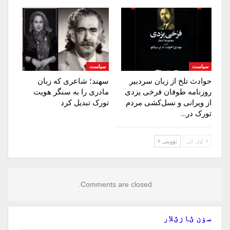
سیاست
سیاست
حوادث تلخ از زبان سردبیر
سهند؛ شاعری که زبان
روزنامه‌ طوفان فرخی یزدی
مادری را به سنگر هویت
از ویرانی و نسل‌کشی مردم
تورک تبدیل کرد
تورک در…
اول کی
نؤوبتی
Comments are closed.
سۏن ؽازؽلار