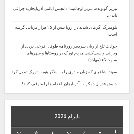
تبریز گونونده، تبریز اوجاغیندا «انجمن ایالتی آذربایجان» چراغی
یاندی،
بلومبرگ: گرمای شدید در اروپا بیش از ۲۵ هزار قربانی گرفته
است
حوادث تلخ از زبان سردبیر روزنامه‌ طوفان فرخی یزدی از
ویرانی و نسل‌کشی مردم تورک در روستاها و شهرهای
ساوجبلاغ (مهاباد)
سهند؛ شاعری که زبان مادری را به سنگر هویت تورک تبدیل کرد
جنبش فدرال دمکرات آذربایجان: اعدام ها را‌ متوقف‌ کنید!
بايرام 2026
ا
ه
چ
پ
ج
ش
ب