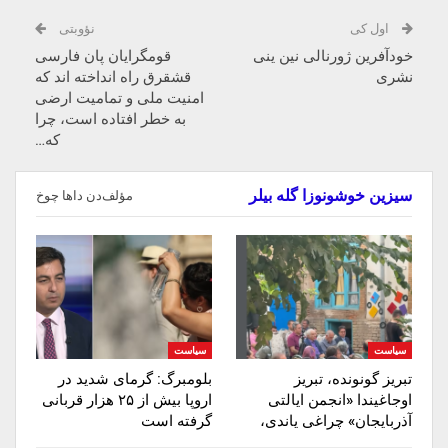
اول کی
نؤوبتی
خودآفرین ژورنالی نین ینی
قومگرایان پان فارسی
نشری
قشقرق راه انداخته اند که
امنیت ملی و تمامیت ارضی
به خطر افتاده است، چرا
که…
سیزین خوشونوزا گله بیلر
مؤلف‌دن داها چوخ
سیاست
سیاست
تبریز گونونده، تبریز
بلومبرگ: گرمای شدید در
اوجاغیندا «انجمن ایالتی
اروپا بیش از ۲۵ هزار قربانی
آذربایجان» چراغی یاندی،
گرفته است