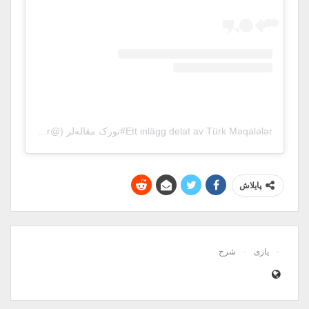
Ett inlägg delat av Türk Məqalələr#تورک مقاله‌لر (@turk_makalalar)
پایلاش
یازی
شرح