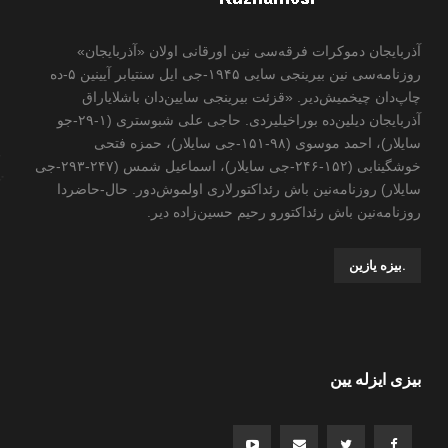
آذربایجان دموکرات فرقه‌سی نین اورقانی اولان «آذربایجان»
روزنامه‌سی نین بیرینجی سایی ۱۹۴۵-جی ایل سنتیابر آیینین ۵-ده
چاپ‌دان چیخمیش‌دیر. «قزئت بیرینجی سایین‌دان باشلایاراق
آذربایجان دیلین‌ده بوراخیلیردی. حاجی علی شبوستری (۱-۲۹-جو
سایلار)، احمد موسوی (۹۸-۱۵۱-جی سایلار)، حمزه فتحی
خوشگینابی (۱۵۲-۲۴۶-جی سایلار)، اسماعیل شمس (۲۴۷-۲۹۳-جی
سایلار) روزنامه‌نین باش رئداکتورلاری اولموش‌دور. حال-حاضردا
روزنامه‌نین باش رئداکتورو رحیم حسین‌زاده ‌دیر.
.بیزه یازین
بیزی ایزله یین