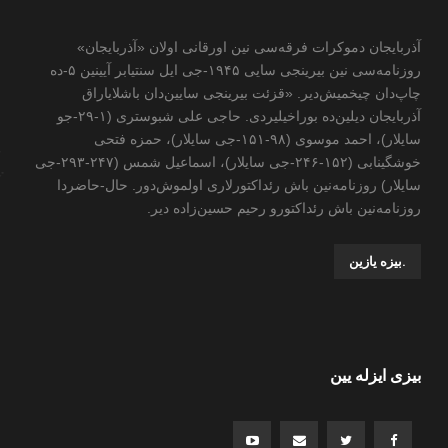
آذربایجان دموکرات فرقه‌سی نین اورقانی اولان «آذربایجان»
روزنامه‌سی نین بیرینجی سایی ۱۹۴۵-جی ایل سنتیابر آیینین ۵-ده
چاپ‌دان چیخمیش‌دیر. «قزئت بیرینجی سایین‌دان باشلایاراق
آذربایجان دیلین‌ده بوراخیلیردی. حاجی علی شبوستری (۱-۲۹-جو
سایلار)، احمد موسوی (۹۸-۱۵۱-جی سایلار)، حمزه فتحی
خوشگینابی (۱۵۲-۲۴۶-جی سایلار)، اسماعیل شمس (۲۴۷-۲۹۳-جی
سایلار) روزنامه‌نین باش رئداکتورلاری اولموش‌دور. حال-حاضردا
روزنامه‌نین باش رئداکتورو رحیم حسین‌زاده ‌دیر.
.بیزه یازین
بیزی ایزله یین