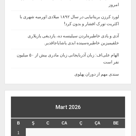
امروز
لورد کرزن بریتانیایی در سال ۱۸۹۲ میلادی:اورمیه شهری با
اکثریت تورک افشار و بدون کرد!
آدی و یادی خاطیره‌لردن سیلینسه ده، یازدیغی یازیلاری
خلقیمیزین خاطیره‌سینده ابدی یاشایاجاقدیر.
الهام علی‌اف: زبان آذربایجانی زبان مادری بیش از ۵۰ میلیون
نفر است
سندی مهم از دوران پهلوی
Mart 2026
B
Ş
C
CA
Ç
ÇA
BE
1