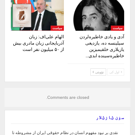
سیاست
سیاست
آدی و یادی خاطیره‌لردن
الهام علی‌اف: زبان
سیلینسه ده، یازدیغی
آذربایجانی زبان مادری بیش
یازیلاری خلقیمیزین
از ۵۰ میلیون نفر است
خاطیره‌سینده ابدی…
اول کی
نؤوبتی
Comments are closed.
سۏن ؽازؽلار
نقدی بر نبود مفهوم انسان در نظام حقوقی ایران از مشروطه تا