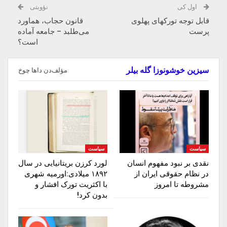
اول کی
نؤوبتی
قابل توجه تورکهای پهلوی
قانون حجاب، هماورد
پرست
می‌طلبد – جامعه آماده
است؟
سیزین خوشونوزا گله بیلر
مؤلف‌دن داها چوخ
سیاست
سیاست
نقدی بر نبود مفهوم انسان
لورد کرزن بریتانیایی در سال
در نظام حقوقی ایران از
۱۸۹۲ میلادی:اورمیه شهری
مشروطه تا امروز
با اکثریت تورک افشار و
بدون کرد!