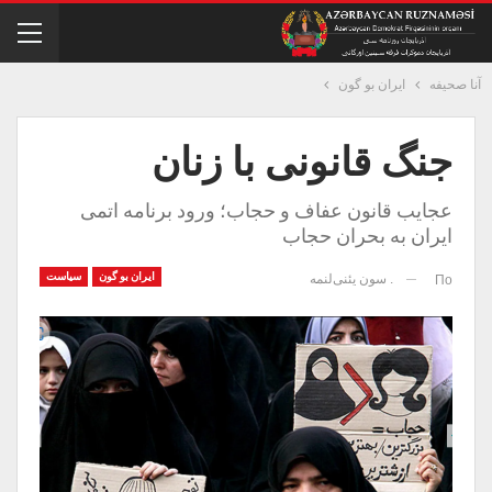
آنا صحیفه
ایران بو گون
جنگ قانونی با زنان
عجایب قانون عفاف و حجاب؛ ورود برنامه اتمی
ایران به بحران حجاب
ایران بو گون
سیاست
. سون یئنی‌لنمه
По