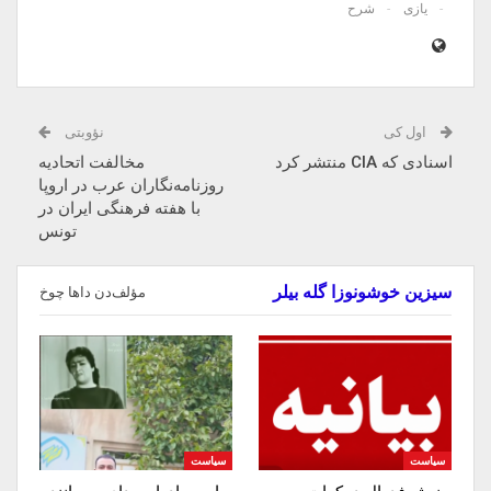
یازی
شرح
اول کی
نؤوبتی
اسنادی که CIA منتشر کرد
مخالفت اتحادیه
روزنامه‌نگاران عرب در اروپا
با هفته فرهنگی ایران در
تونس
سیزین خوشونوزا گله بیلر
مؤلف‌دن داها چوخ
سیاست
سیاست