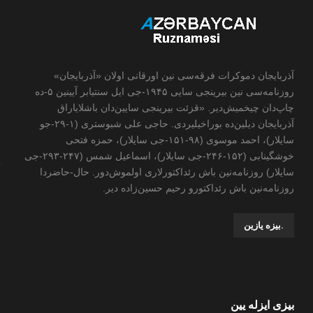
آذربایجان دموکرات فرقه‌سی نین اورقانی اولان «آذربایجان»
روزنامه‌سی نین بیرینجی سایی ۱۹۴۵-جی ایل سنتیابر آیینین ۵-ده
چاپ‌دان چیخمیش‌دیر. «قزئت بیرینجی سایین‌دان باشلایاراق
آذربایجان دیلین‌ده بوراخیلیردی. حاجی علی شبوستری (۱-۲۹-جو
سایلار)، احمد موسوی (۹۸-۱۵۱-جی سایلار)، حمزه فتحی
خوشگینابی (۱۵۲-۲۴۶-جی سایلار)، اسماعیل شمس (۲۴۷-۲۹۳-جی
سایلار) روزنامه‌نین باش رئداکتورلاری اولموش‌دور. حال-حاضردا
روزنامه‌نین باش رئداکتورو رحیم حسین‌زاده ‌دیر.
.بیزه یازین
بیزی ایزله یین