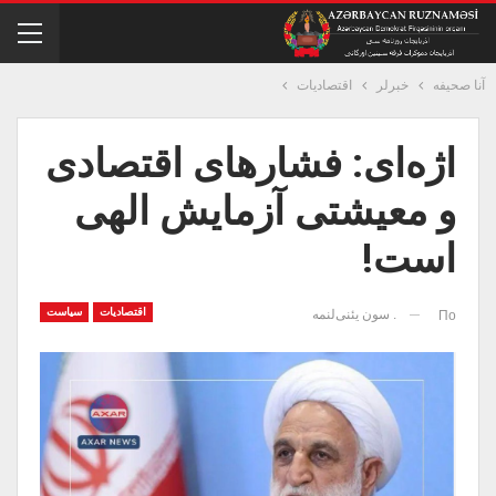
آنا صحیفه
خبرلر
اقتصادیات
اژه‌ای: فشار‌های اقتصادی
و معیشتی آزمایش الهی
است!
اقتصادیات
سیاست
. سون یئنی‌لنمه
По