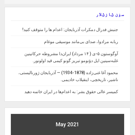
سۏن ؽازؽلار
جنبش فدرال دمکرات آذربایجان: اعدام ها را‌ متوقف‌ کنید!
ربابه مرادوا، صدای بی‌مانند موسیقی موغام
آوگوستون ۵-ی ( ۱۴ مرداد) ایران‌دا مشروطه حرکاتینین
غلبه‌سینین ایل دؤنومو تبریز گونو کیمی قید اولونور.
محمود آغا غنی‌زاده (1878-1934) — آذربایجان ژورنالیستی،
ناشیر، تاریخچی، اینقیلاب خادیمی.
کمیسر عالی حقوق بشر: به اعدام‌ها در ایران خاتمه دهید
May 2021