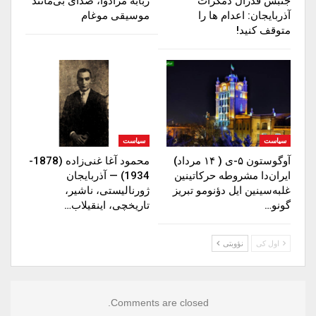
جنبش فدرال دمکرات
ربابه مرادوا، صدای بی‌مانند
آذربایجان: اعدام ها را‌
موسیقی موغام
متوقف‌ کنید!
سیاست
سیاست
آوگوستون ۵-ی ( ۱۴ مرداد)
محمود آغا غنی‌زاده (1878-
ایران‌دا مشروطه حرکاتینین
1934) — آذربایجان
غلبه‌سینین ایل دؤنومو تبریز
ژورنالیستی، ناشیر،
گونو…
تاریخچی، اینقیلاب…
اول کی
نؤوبتی
Comments are closed.