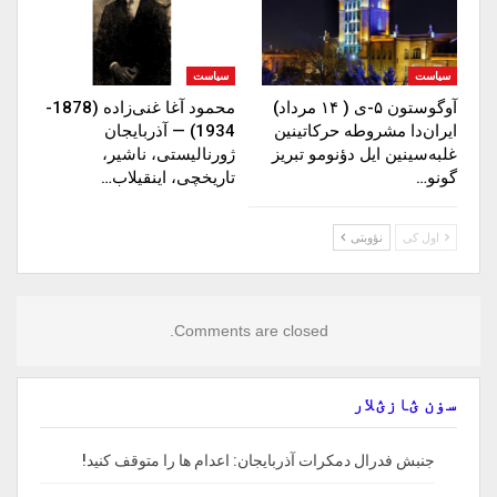
سیاست
سیاست
آوگوستون ۵-ی ( ۱۴ مرداد)
محمود آغا غنی‌زاده (1878-
ایران‌دا مشروطه حرکاتینین
1934) — آذربایجان
غلبه‌سینین ایل دؤنومو تبریز
ژورنالیستی، ناشیر،
گونو…
تاریخچی، اینقیلاب…
اول کی
نؤوبتی
Comments are closed.
سۏن ؽازؽلار
جنبش فدرال دمکرات آذربایجان: اعدام ها را‌ متوقف‌ کنید!