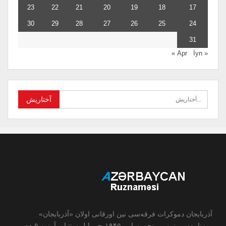
23
22
21
20
19
18
17
30
29
28
27
26
25
24
31
İyn »
« Apr
آذربایجان دموکرات فرقه‌سی نین اورقانی اولان «آذربایجان»
روزنامه‌سی نین بیرینجی سایی ۱۹۴۵-جی ایل سنتیابر آیینین ۵-ده