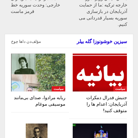
خارجه ترکیه :ما از حمایت
خارجی: وحدت سوریه خط
آذربایجان در بازسازی
قرمز ماست
سوریه بسیار قدردانی می
کنیم.
سیزین خوشونوزا گله بیلر
مؤلف‌دن داها چوخ
سیاست
سیاست
جنبش فدرال دمکرات
ربابه مرادوا، صدای بی‌مانند
آذربایجان: اعدام ها را‌
موسیقی موغام
متوقف‌ کنید!