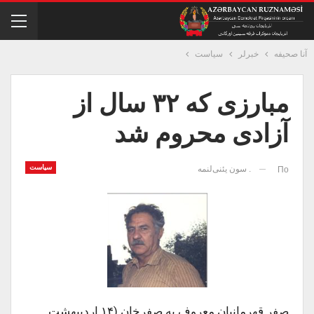
آنا صحیفه
خبرلر
سیاست
مبارزی که ۳۲ سال از
آزادی محروم شد
سیاست
. سون یئنی‌لنمه
По
صفر قهرمانیان معروف به صفرخان (۱۴ اردیبهشت