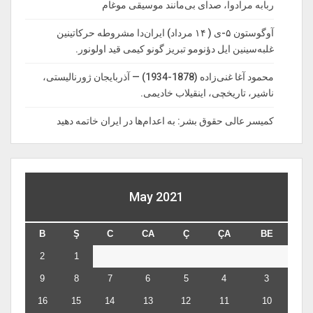
ربابه مرادوا، صدای بی‌مانند موسیقی موغام
آوگوستون ۵-ی ( ۱۴ مرداد) ایران‌دا مشروطه حرکاتینین
غلبه‌سینین ایل دؤنومو تبریز گونو کیمی قید اولونور.
محمود آغا غنی‌زاده (1878-1934) — آذربایجان ژورنالیستی،
ناشیر، تاریخچی، اینقیلاب خادیمی.
کمیسر عالی حقوق بشر: به اعدام‌ها در ایران خاتمه دهید
May 2021
B
Ş
C
CA
Ç
ÇA
BE
2
1
9
8
7
6
5
4
3
16
15
14
13
12
11
10