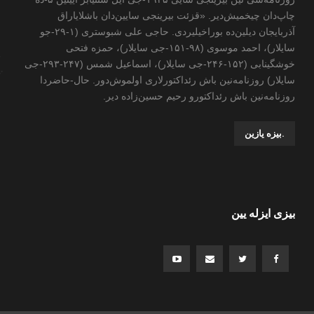
چاپ‌دان چیخمیش‌دیر. «قزئت بیرینجی سایین‌دان باشلایاراق
آذربایجان دیلین‌ده بوراخیلیردی. حاجی علی شبوستری (۱-۲۹-جو
سایلار)، احمد موسوی (۹۸-۱۵۱-جی سایلار)، حمزه فتحی
خوشگینابی (۱۵۲-۲۴۶-جی سایلار)، اسماعیل شمس (۲۴۷-۲۹۳-جی
سایلار) روزنامه‌نین باش رئداکتورلاری اولموش‌دور. حال-حاضردا
روزنامه‌نین باش رئداکتورو رحیم حسین‌زاده ‌دیر.
.بیزه یازین
بیزی ایزله یین