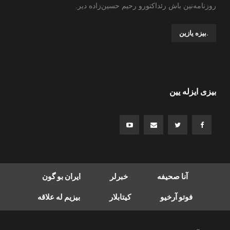
روزنامه‌نین باش رئداکتورو رحیم حسین‌زاده ‌دیر.
.بیزه یازین
بیزی ایزله یین
آنا صحیفه
خبرلر
ایران بو گون
فوتو آرخیو
کیتابلار
بیزیم له علاقه