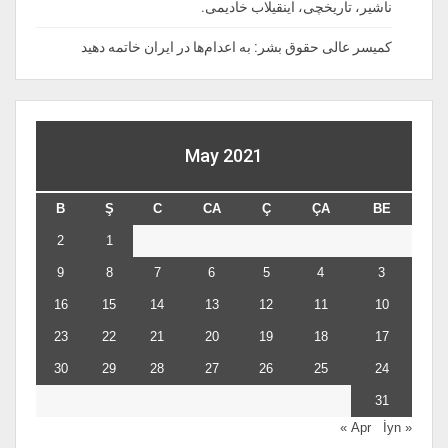
ناشیر، تاریخچی، اینقیلاب خادیمی.
کمیسر عالی حقوق بشر: به اعدام‌ها در ایران خاتمه دهید
May 2021
B
Ş
C
CA
Ç
ÇA
BE
2
1
9
8
7
6
5
4
3
16
15
14
13
12
11
10
23
22
21
20
19
18
17
30
29
28
27
26
25
24
31
İyn »
« Apr