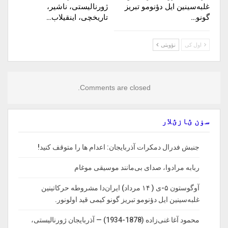
غلبه‌سینین ایل دؤنومو تبریز
ژورنالیستی، ناشیر،
گونو…
تاریخچی، اینقیلاب…
اول کی
نؤوبتی
Comments are closed.
سۏن ؽازؽلار
جنبش فدرال دمکرات آذربایجان: اعدام ها را‌ متوقف‌ کنید!
ربابه مرادوا، صدای بی‌مانند موسیقی موغام
آوگوستون ۵-ی ( ۱۴ مرداد) ایران‌دا مشروطه حرکاتینین
غلبه‌سینین ایل دؤنومو تبریز گونو کیمی قید اولونور.
محمود آغا غنی‌زاده (1878-1934) — آذربایجان ژورنالیستی،