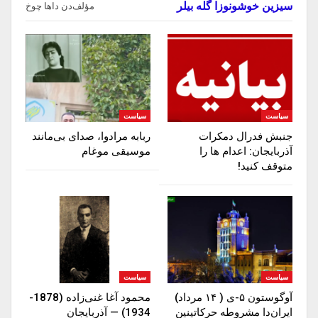
سیزین خوشونوزا گله بیلر
مؤلف‌دن داها چوخ
سیاست
سیاست
جنبش فدرال دمکرات
ربابه مرادوا، صدای بی‌مانند
آذربایجان: اعدام ها را‌
موسیقی موغام
متوقف‌ کنید!
سیاست
سیاست
آوگوستون ۵-ی ( ۱۴ مرداد)
محمود آغا غنی‌زاده (1878-
ایران‌دا مشروطه حرکاتینین
1934) — آذربایجان