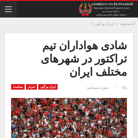
آنا صحیفه
ایران بو گون
شادی هواداران تیم
تراکتور در شهرهای
مختلف ایران
ایران بو گون
خبرلر
سیاست
. سون یئنی‌لنمه
По