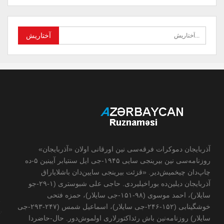
آذربایجان دموکرات فرقه‌سی نین اورقانی اولان «آذربایجان»
روزنامه‌سی نین بیرینجی سایی ۱۹۴۵-جی ایل سنتیابر آیینین ۵-ده
چاپ‌دان چیخمیش‌دیر. «قزئت بیرینجی سایین‌دان باشلایاراق
آذربایجان دیلین‌ده بوراخیلیردی. حاجی علی شبوستری (۱-۲۹-جو
سایلار)، احمد موسوی (۹۸-۱۵۱-جی سایلار)، حمزه فتحی
خوشگینابی (۱۵۲-۲۴۶-جی سایلار)، اسماعیل شمس (۲۴۷-۲۹۳-جی
سایلار) روزنامه‌نین باش رئداکتورلاری اولموش‌دور. حال-حاضردا