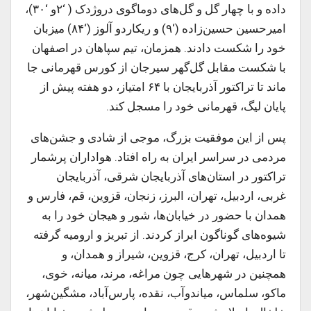
داده و با چهار گل و گل‌های دوماگوی دروژدک ( ‘۲و ‘۳۰)،
امیرحسین حسین‌زاده (‘۹) و ریکاردو آلوز (‘۸۴) میزبان
خود را شکست دادند. همزمان، تیم سپاهان در اصفهان
با شکست مقابل گل‌گهر سیرجان از کورس قهرمانی جا
ماند تا تراکتور آذربایجان با ۶۴ امتیاز، دو هفته پیش از
پایان لیگ، قهرمانی خود را مسجل کند.
پس از این موفقیت بزرگ، موجی از شادی و جشن‌های
مردمی در سراسر ایران به راه افتاد. هواداران پرشمار
تراکتور در استان‌های آذربایجان شرقی، آذربایجان
غربی، اردبیل، تهران، البرز، زنجان، قزوین، قم، فارس و
همدان با حضور در خیابان‌ها، شور و هیجان خود را به
شیوه‌های گوناگون ابراز کردند. از تبریز و ارومیه گرفته
تا اردبیل، تهران، کرج، قزوین، شیراز و همدان، و
همچنین در شهرهایی چون مراغه، مرند، میانه، خوی،
ماکو، سلماس، میاندوآب، نقده، پارس‌آباد، مشگین‌شهر،