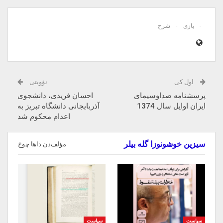
یازی
شرح
اول کی
نؤوبتی
پرسشنامه‌ صداوسیمای
احسان فریدی، دانشجوی
ایران اوایل سال 1374
آذربایجانی دانشگاه تبریز به
اعدام محکوم شد
سیزین خوشونوزا گله بیلر
مؤلف‌دن داها چوخ
سیاست
سیاست