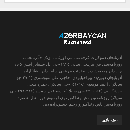
آذربایجان دموکرات فرقه‌سی نین اورقانی اولان «آذربایجان»
روزنامه‌سی نین بیرینجی سایی ۱۹۴۵-جی ایل سنتیابر آیینین ۵-ده
چاپ‌دان چیخمیش‌دیر. «قزئت بیرینجی سایین‌دان باشلایاراق
آذربایجان دیلین‌ده بوراخیلیردی. حاجی علی شبوستری (۱-۲۹-جو
سایلار)، احمد موسوی (۹۸-۱۵۱-جی سایلار)، حمزه فتحی
خوشگینابی (۱۵۲-۲۴۶-جی سایلار)، اسماعیل شمس (۲۴۷-۲۹۳-جی
سایلار) روزنامه‌نین باش رئداکتورلاری اولموش‌دور. حال-حاضردا
روزنامه‌نین باش رئداکتورو رحیم حسین‌زاده ‌دیر.
.بیزه یازین