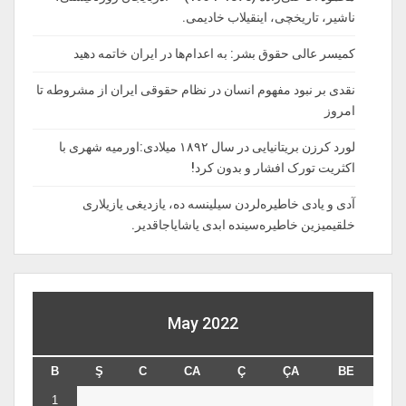
ناشیر، تاریخچی، اینقیلاب خادیمی.
کمیسر عالی حقوق بشر: به اعدام‌ها در ایران خاتمه دهید
نقدی بر نبود مفهوم انسان در نظام حقوقی ایران از مشروطه تا
امروز
لورد کرزن بریتانیایی در سال ۱۸۹۲ میلادی:اورمیه شهری با
اکثریت تورک افشار و بدون کرد!
آدی و یادی خاطیره‌لردن سیلینسه ده، یازدیغی یازیلاری
خلقیمیزین خاطیره‌سینده ابدی یاشایاجاقدیر.
May 2022
B
Ş
C
CA
Ç
ÇA
BE
1