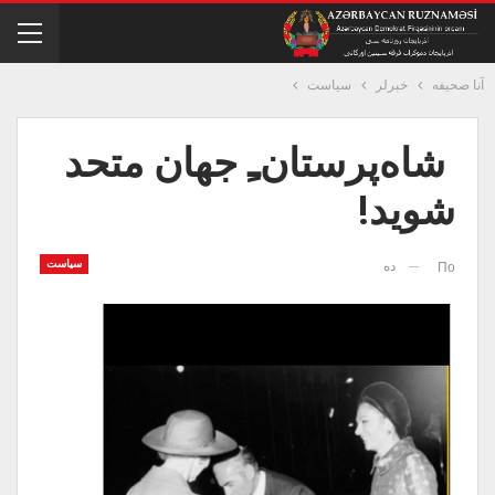
آنا صحیفه
خبرلر
سیاست
شاه‌پرستان‌ـِ جهان متحد
شوید!
سیاست
ده
По