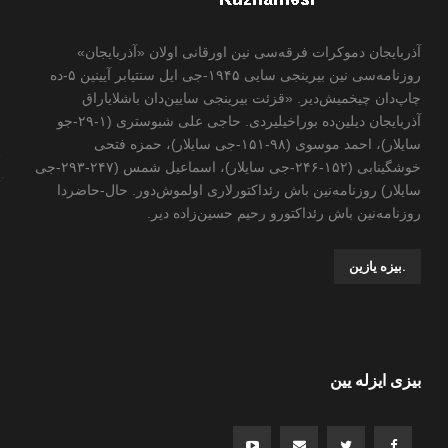
آذربایجان دموکرات فرقه‌سی نین اورقانی اولان «آذربایجان»
روزنامه‌سی نین بیرینجی سایی ۱۹۴۵-جی ایل سنتیابر آیینین ۵-ده
چاپ‌دان چیخمیش‌دیر. «قزئت بیرینجی سایین‌دان باشلایاراق
آذربایجان دیلین‌ده بوراخیلیردی. حاجی علی شبوستری (۱-۲۹-جو
سایلار)، احمد موسوی (۹۸-۱۵۱-جی سایلار)، حمزه فتحی
خوشگینابی (۱۵۲-۲۴۶-جی سایلار)، اسماعیل شمس (۲۴۷-۲۹۳-جی
سایلار) روزنامه‌نین باش رئداکتورلاری اولموش‌دور. حال-حاضردا
روزنامه‌نین باش رئداکتورو رحیم حسین‌زاده ‌دیر.
.بیزه یازین
بیزی ایزله یین