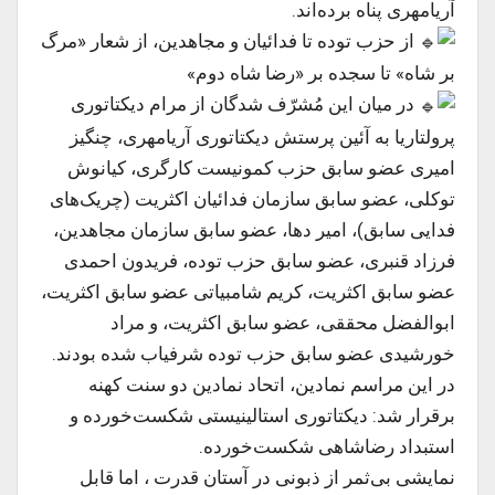
آریامهری پناه برده‌اند.
از حزب توده تا فدائیان و مجاهدین، از شعار «مرگ
بر شاه» تا سجده بر «رضا شاه دوم»
در میان این مُشرّف شدگان از مرام دیکتاتوری
پرولتاریا به آئین پرستش دیکتاتوری آریامهری، چنگیز
امیری عضو سابق حزب کمونیست کارگری، کیانوش
توکلی، عضو سابق سازمان فدائیان اکثریت (چریک‌های
فدایی سابق)، امیر دها، عضو سابق سازمان مجاهدین،
فرزاد قنبری، عضو سابق حزب توده، فریدون احمدی
عضو سابق اکثریت، کریم شامبیاتی عضو سابق اکثریت،
ابوالفضل محققی، عضو سابق اکثریت، و مراد
خورشیدی عضو سابق حزب توده شرفیاب شده بودند.
در این مراسم نمادین، اتحاد نمادین دو سنت کهنه
برقرار شد: دیکتاتوری استالینیستی شکست‌خورده و
استبداد رضاشاهی شکست‌خورده.
نمایشی بی‌ثمر از ذبونی در آستان قدرت ، اما قابل