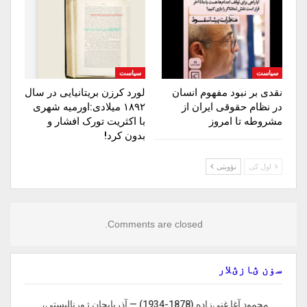
سیاست
سیاست
نقدی بر نبود مفهوم انسان
لورد کرزن بریتانیایی در سال
در نظام حقوقی ایران از
۱۸۹۲ میلادی:اورمیه شهری
مشروطه تا امروز
با اکثریت تورک افشار و
بدون کرد!
اول کی
نؤوبتی
Comments are closed.
سۏن ؽازؽلار
محمود آغا غنی‌زاده (1878-1934) — آذربایجان ژورنالیستی،