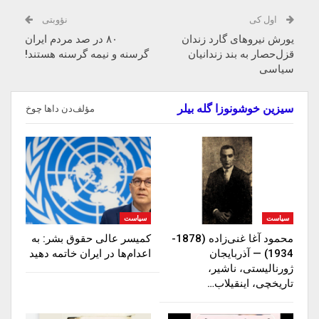
اول کی
نؤوبتی
یورش نیروهای گارد زندان
۸۰ در صد مردم ایران
قزل‌حصار به بند زندانیان
گرسنه و نیمه گرسنه هستند!
سیاسی
سیزین خوشونوزا گله بیلر
مؤلف‌دن داها چوخ
سیاست
سیاست
محمود آغا غنی‌زاده (1878-
کمیسر عالی حقوق بشر: به
1934) — آذربایجان
اعدام‌ها در ایران خاتمه دهید
ژورنالیستی، ناشیر،
تاریخچی، اینقیلاب…