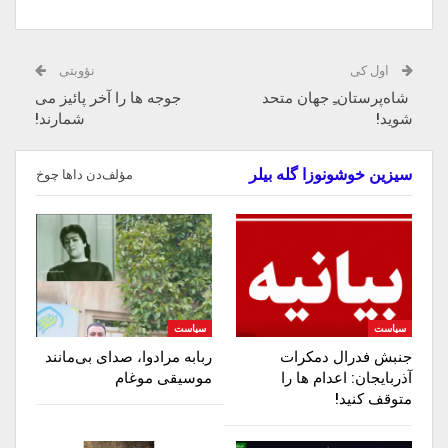
اول کی
نؤوبتی
شاه‌پرستان‌ـِ جهان متحد
جوجه ها را آخر پائیز می
شوید!
شمارند!
سیزین خوشونوزا گله بیلر
مؤلف‌دن داها چوخ
سیاست
سیاست
جنبش فدرال دمکرات
ربابه مرادوا، صدای بی‌مانند
آذربایجان: اعدام ها را‌
موسیقی موغام
متوقف‌ کنید!