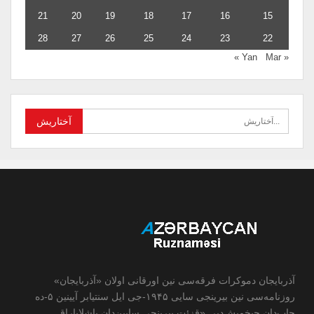
21
20
19
18
17
16
15
28
27
26
25
24
23
22
Mar »
« Yan
آذربایجان دموکرات فرقه‌سی نین اورقانی اولان «آذربایجان»
روزنامه‌سی نین بیرینجی سایی ۱۹۴۵-جی ایل سنتیابر آیینین ۵-ده
چاپ‌دان چیخمیش‌دیر. «قزئت بیرینجی سایین‌دان باشلایاراق