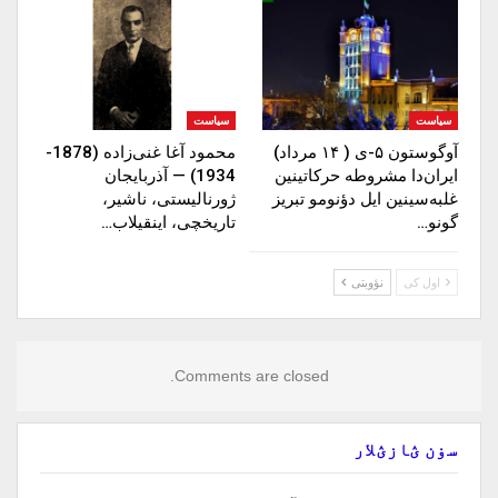
سیاست
سیاست
آوگوستون ۵-ی ( ۱۴ مرداد)
محمود آغا غنی‌زاده (1878-
ایران‌دا مشروطه حرکاتینین
1934) — آذربایجان
غلبه‌سینین ایل دؤنومو تبریز
ژورنالیستی، ناشیر،
گونو…
تاریخچی، اینقیلاب…
اول کی
نؤوبتی
Comments are closed.
سۏن ؽازؽلار