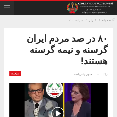
آنا صحیفه
خبرلر
سیاست
۸۰ در صد مردم ایران
گرسنه و نیمه گرسنه
هستند!
سیاست
. سون یئنی‌لنمه
По