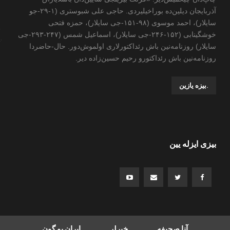
آذربایجان دیلین‌ده بوراخیلیردی. حاجی علی شبوستری (۱-۲۹-جو
سایلار)، احمد موسوی (۹۸-۱۵۱-جی سایلار)، حمزه فتحی
خوشگینابی (۱۵۲-۲۴۶-جی سایلار)، اسماعیل شمس (۲۴۷-۲۹۳-جی
سایلار) روزنامه‌نین باش رئداکتورلاری اولموش‌دور. حال-حاضردا
روزنامه‌نین باش رئداکتورو رحیم حسین‌زاده ‌دیر.
.بیزه یازین
بیزی ایزله یین
آنا صحیفه
خبرلر
ایران بو گون