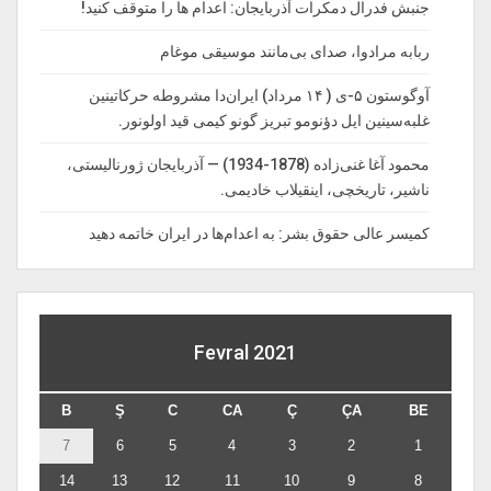
جنبش فدرال دمکرات آذربایجان: اعدام ها را‌ متوقف‌ کنید!
ربابه مرادوا، صدای بی‌مانند موسیقی موغام
آوگوستون ۵-ی ( ۱۴ مرداد) ایران‌دا مشروطه حرکاتینین
غلبه‌سینین ایل دؤنومو تبریز گونو کیمی قید اولونور.
محمود آغا غنی‌زاده (1878-1934) — آذربایجان ژورنالیستی،
ناشیر، تاریخچی، اینقیلاب خادیمی.
کمیسر عالی حقوق بشر: به اعدام‌ها در ایران خاتمه دهید
Fevral 2021
B
Ş
C
CA
Ç
ÇA
BE
7
6
5
4
3
2
1
14
13
12
11
10
9
8