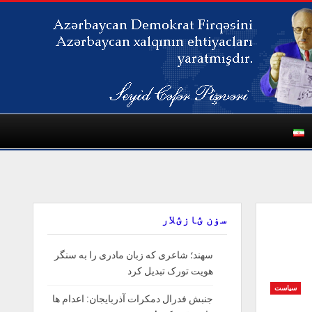
سۏن ؽازؽلار
سهند؛ شاعری که زبان مادری را به سنگر
هویت تورک تبدیل کرد
سیاست
جنبش فدرال دمکرات آذربایجان: اعدام ها