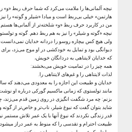
نیچه آلمانی‌ها را ملامت می‌کرد که شما حرف ربط «و» را
هارتمن» خیلی بی‌ربط است و مبادا «شیلر و گوته» را نیز 
من در کاربرد حرف ربط «و» شلخته‌تر از آلمانی‌ها هستم و
نیچه «گوته و شیلر» را نیز به هم ربط دهم. گوته و تولست
ولی هیچ کس بیچاره روسو را دردانه خدایان نمی‌دانست.
دیوانگی بود و تمایل به خودکشی در او موج می‌زد، برای 
که خدایان لایتناهی به دردانگان خویش،
همه چیز را در تمامیت خویش می‌بخشند:
لذات لایتناهی را و غم‌های لایتناهی را.
خدایان و طبیعت این اجازه را به معدودی می‌دهند که سا
مانند تولستوی که زمانی ماکسیم گورکی درباره او نوشت: ه
بزنم: چه مرد شگفت انگیزی در روی زمین قدم می‌زند، چه
شاید بتوان گفت که نبوغ شیلر، ناب‌تر و خاص‌تر از گوته
قدر زندگی نکردند که نبوغ آنها با یک عمر تلاش مستمر ن
طبیعت احترام و تقدسی را که منوط به عمر دراز میشود، از
مراحل یک عمر طبیعی و پرثمر را تجربه کنند.