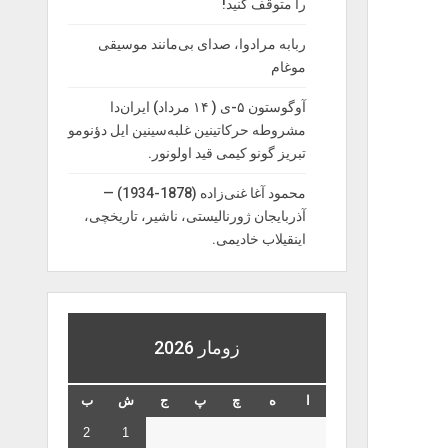
را‌ متوقف‌ کنید!
ربابه مرادوا، صدای بی‌مانند موسیقی
موغام
آوگوستون ۵-ی ( ۱۴ مرداد) ایران‌دا
مشروطه حرکاتینین غلبه‌سینین ایل دؤنومو
تبریز گونو کیمی قید اولونور.
محمود آغا غنی‌زاده (1878-1934) —
آذربایجان ژورنالیستی، ناشیر، تاریخچی،
اینقیلاب خادیمی.
زومار 2026
ا
ه
چ
پ
ج
ش
ب
2
1