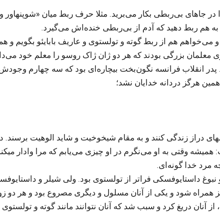
 در جاهای بی‌ربطی بکار می‌برید. مثلا حرف ربط میان «شوپنهاور و
به هم ربط دهید که آدم از بی‌ربطی خنده‌اش می‌گیرد.
 می‌خواهم هم از ربط گوته و تولستوی و عاریف بابایئو بگویم و هم 
وی معلمان بزرگی بودند که هر دو ژان ژاک روسو را معلم خود می‌دا
 پدر انقلاب فرانسه نگون‌بخت بیچاره‌ای بود که سه چهارم وجودش
همین هرگز دردانه خدایان نشد؛
لهای دراز زندگی کنند و به مقام شیخوخیت و شاید الوهیت برسند.
میشه وقتی به او می‌نگرم در او چیزی می‌یابم که مرا وادار میکند
 مرد خدا گونه‌ای.
 و نبوغ داستایوفسکی فراتر از تولستوی بود. ولی شیلر و داستایوف
یز همراه شود و یکی از آنان مسلول و دیگری مصروع بود و هر دو زو
 آنان دریغ کرد و سبب شد که آنان نتوانند مانند گوته و تولستوی 