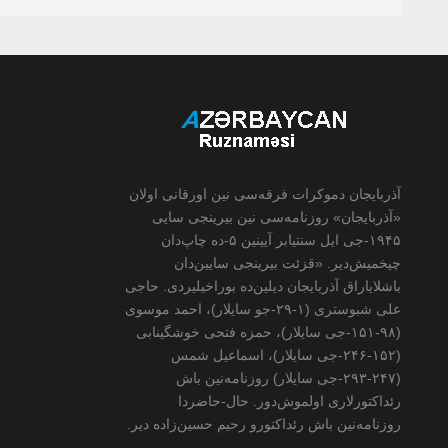
آذربایجان دموکرات فرقه‌سی نین اورقانی اولان
«آذربایجان» روزنامه‌سی نین بیرینجی سایی
۱۹۴۵-جی ایل سنتیابر آیینین ۵-ده چاپ‌دان
چیخمیش‌دیر. «قزئت بیرینجی سایین‌دان
باشلایاراق آذربایجان دیلین‌ده بوراخیلیردی. حاجی
علی شبوستری (۱-۲۹-جو سایلار)، احمد موسوی
(۹۸-۱۵۱-جی سایلار)، حمزه فتحی خوشگینابی
(۱۵۲-۲۴۶-جی سایلار)، اسماعیل شمس
(۲۴۷-۲۹۳-جی سایلار) روزنامه‌نین باش
رئداکتورلاری اولموش‌دور. حال-حاضردا
روزنامه‌نین باش رئداکتورو رحیم حسین‌زاده ‌دیر.