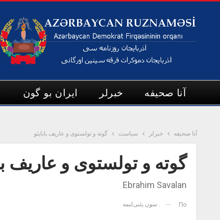
آنا صحیفه
خبرلر
ایران بو گون
م
آنا صحیفه
خبرلر
سیاست
گوته و تولستوی و عاریف بابایئو
گوته و تولستوی و عاریف باب
Ebrahim Savalan
. سون یئنی‌لنمه
По