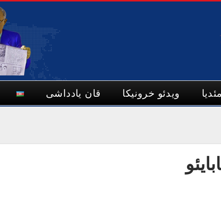
ئدیا
ویدئو خرونیکا
قان یادداشی
ایئو