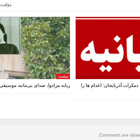
مؤلف‌دن
سیاست
مکرات آذربایجان: اعدام ها را‌
ربابه مرادوا، صدای بی‌مانند موسیقی
Comments are close