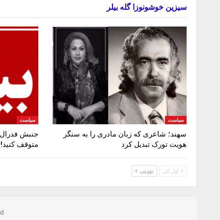
سیزین خوشونوزا گله بیلر
سیاست
سیاست
سهند؛ شاعری که زبان مادری را به سنگر
جنبش فدرال د
هویت تورک تبدیل کرد
متوقف‌ کنید!
اول کی
نؤوبتی
d.