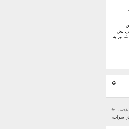
ی
ردانش
ا نیز به
نؤوبتی
رش سراب،