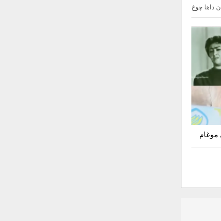
 داها چوخ
 موغام