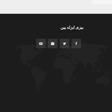
بیزی ایزله یین