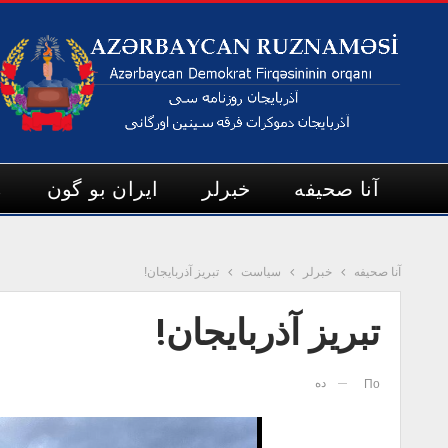
آنا صحیفه
خبرلر
ایران بو گون
م
آنا صحیفه
خبرلر
سیاست
تبریز آذربایجان!
تبریز آذربایجان!
ده
По