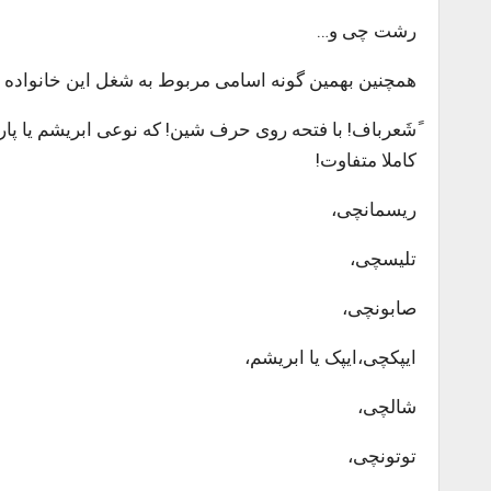
رشت چی و…
همچنین بهمین گونه اسامی مربوط به شغل این خانواده ه
ََشَعرباف! با فتحه روی حرف شین! که نوعی ابریشم یا پار
کاملا متفاوت!
ریسمانچی،
تلیسچی،
صابونچی،
ایپکچی،ایپک یا ابریشم،
شالچی،
توتونچی،