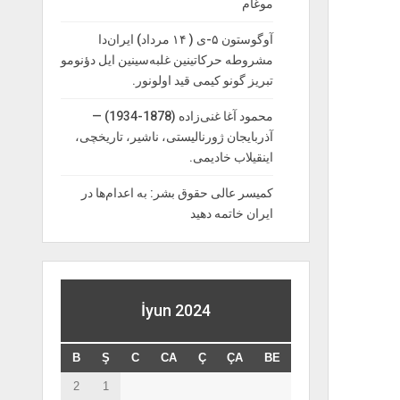
موغام
آوگوستون ۵-ی ( ۱۴ مرداد) ایران‌دا
مشروطه حرکاتینین غلبه‌سینین ایل دؤنومو
تبریز گونو کیمی قید اولونور.
محمود آغا غنی‌زاده (1878-1934) —
آذربایجان ژورنالیستی، ناشیر، تاریخچی،
اینقیلاب خادیمی.
کمیسر عالی حقوق بشر: به اعدام‌ها در
ایران خاتمه دهید
İyun 2024
B
Ş
C
CA
Ç
ÇA
BE
2
1