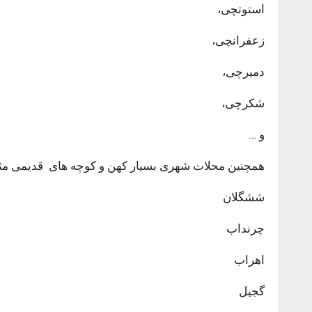
استوتچی،
زعفرانچی،
دمیرچی،
شکرچی،
و …
همچنین محلات شهری بسیار کهن و کوچه های قدیمی مث
ششگلان
چرنداب
اهراب
گجیل