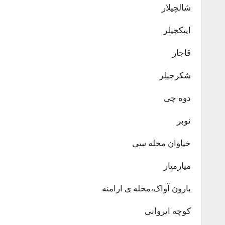
شالچیلار
ایپکچیلر
قاجار
شکرچیلر
دوه چی
نوبر
خیاوان محله سی
میارمیار
بارون آواک،محله ی ارامنه
کوچه ایروانی