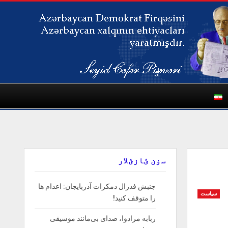
سۏن ؽازؽلار
جنبش فدرال دمکرات آذربایجان: اعدام ها
سیاست
را‌ متوقف‌ کنید!
ربابه مرادوا، صدای بی‌مانند موسیقی