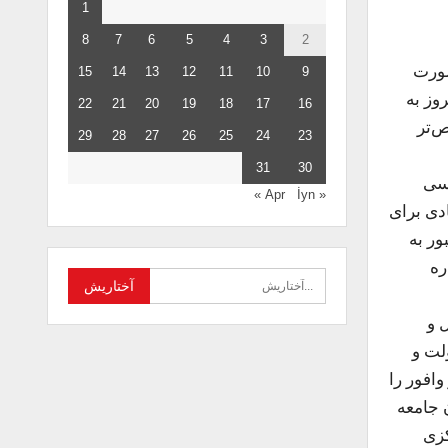
1
8
7
6
5
4
3
2
صورت
15
14
13
12
11
10
9
وز به
22
21
20
19
18
17
16
ص‌تر
29
28
27
26
25
24
23
31
30
کسی
İyn »
« Apr
ش زیادی برای
 ایران را نیز زیر فشار گذاشت. دولت پهلوی اول در اسفند ۱۳۰۵ مجبور به
ره
قل و
لت و
 و وافور را
 جامعه
کزی