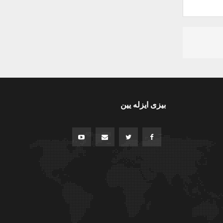
بیزی ایزله یین