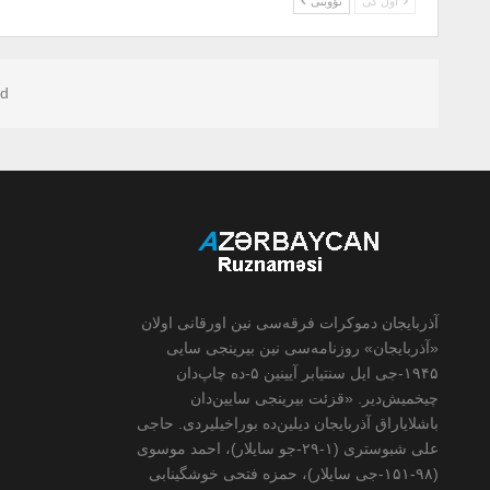
اول کی
نؤوبتی
d.
آذربایجان دموکرات فرقه‌سی نین اورقانی اولان
«آذربایجان» روزنامه‌سی نین بیرینجی سایی
۱۹۴۵-جی ایل سنتیابر آیینین ۵-ده چاپ‌دان
چیخمیش‌دیر. «قزئت بیرینجی سایین‌دان
باشلایاراق آذربایجان دیلین‌ده بوراخیلیردی. حاجی
علی شبوستری (۱-۲۹-جو سایلار)، احمد موسوی
(۹۸-۱۵۱-جی سایلار)، حمزه فتحی خوشگینابی