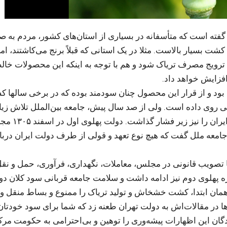
ته است که متأسفانه در بسیاری از استان‌های کشور، مردم به 
ت بسیار بالاست. مثلا در یک استانی که قبلاً برنج می‌کاشتند، امر
ترویج مصرف تریاک شود و هم با توجه به اینکه این محصولات خال
افزایش خواهد داد.
 و از قرار این محصول چنان سودمند بوده که در برخی سالها 
ت غلات نرفته و در سالهای ۱۸۷۲ و ۱۸۷۱ قحطی روی داده است. ولی از صد سال پیش، جامعه بین‌الملل تلا
ممنوع کردن کشت خشخاش در جهان کرد و طبعا دولت
 جامعه ملل گفت که هیچ نوع تعهد و قولى از طرف دولت ایران دربا
وی اول حتی برای درآمد بیشتر دولت، در سال ۱۳۰۷ با تصویب قانونی در مجلس، معاملات، نگهدارى، فرآوری، حمل و ن
وره پهلوی دوم نیز ادامه داشت و سلامت جامعه قربانی سود کلان دو
ت خودمختار سال ۱۳۲۴ آذربایجان از همان ابتدا، کشت خشخاش و تولید تریاک را ممنوع و بساط منقل
ارها در مقالات‌اش به دولت تهران طعنه زد که شما برای سود خودتان
گان این اظهارات پیشه‌وری را توهین و بی‌احترامی به حکومت مر