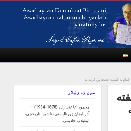
اقدام به کشت خشخاش کرده‌اند
سۏن ؽازؽلار
ته
محمود آغا غنی‌زاده (1878-1934) —
آذربایجان ژورنالیستی، ناشیر، تاریخچی،
اینقیلاب خادیمی.