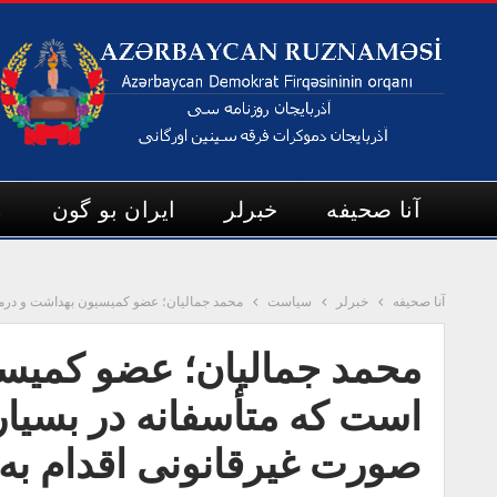
آنا صحیفه
خبرلر
ایران بو گون
م
آنا صحیفه
خبرلر
سیاست
محمد جمالیان؛ عضو کمیسیون بهداشت و درما
محمد جمالیان؛ عضو کمیس
است که متأسفانه در بسیار
صورت غیرقانونی اقدام ب