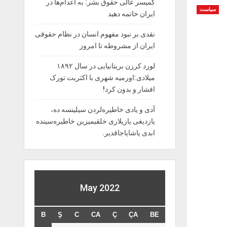
کمیسر عالی حقوق بشر: به اعدام‌ها در
سیاست
ایران خاتمه دهید
نقدی بر نبود مفهوم انسان در نظام حقوقی
ایران از مشروطه تا امروز
لورد کرزن بریتانیایی در سال ۱۸۹۲
میلادی:اورمیه شهری با اکثریت تورک
افشار و بدون کرد!
آدی و یادی خاطیره‌لردن سیلینسه ده،
یازدیغی یازیلاری خلقیمیزین خاطیره‌سینده
ابدی یاشایاجاقدیر.
May 2022
B
Ş
C
CA
Ç
ÇA
BE