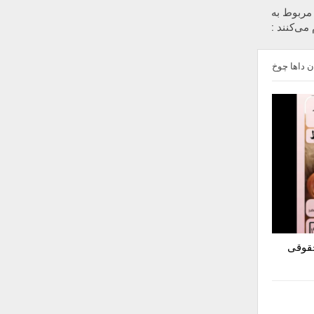
مربوط به
 داها چوخ
حقوقی