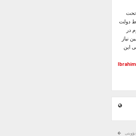
، قوام را نیز تحت
وط دولت
وی دوم در
ین نیاز
ی این
Ibrahim
نؤوبتی