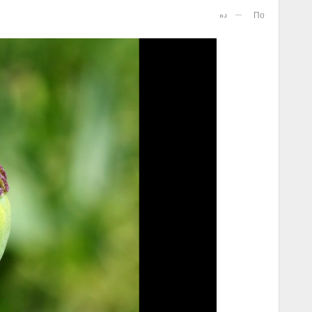
ده
По