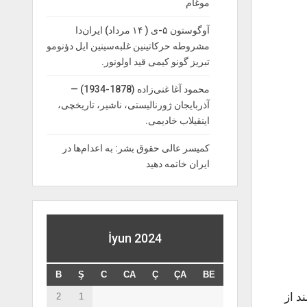
موغام
آوگوستون ۵-ی ( ۱۴ مرداد) ایران‌دا
مشروطه حرکاتینین غلبه‌سینین ایل دؤنومو
تبریز گونو کیمی قید اولونور.
محمود آغا غنی‌زاده (1878-1934) —
آذربایجان ژورنالیستی، ناشیر، تاریخچی،
اینقیلاب خادیمی.
کمیسر عالی حقوق بشر: به اعدام‌ها در
ایران خاتمه دهید
İyun 2024
B
Ş
C
CA
Ç
ÇA
BE
ست منتشر شده حدود ۴۳۳ نفر دانشمند از
2
1