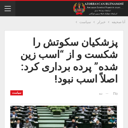
آنا صحیفه
خبرلر
سیاست
پزشکیان سکوتش را
شکست و از “اسب زین
شده” پرده برداری کرد:
اصلاً اسب نبود!
سیاست
ده
По