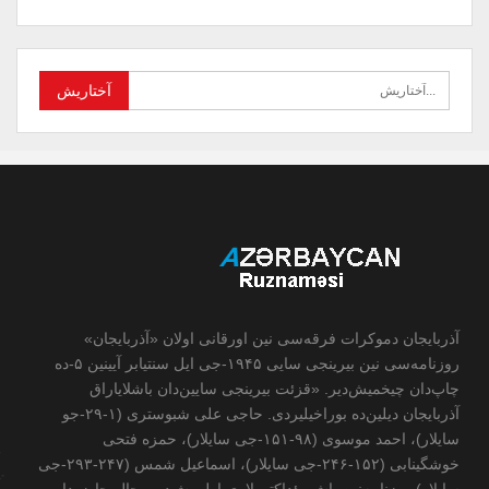
آذربایجان دموکرات فرقه‌سی نین اورقانی اولان «آذربایجان»
روزنامه‌سی نین بیرینجی سایی ۱۹۴۵-جی ایل سنتیابر آیینین ۵-ده
چاپ‌دان چیخمیش‌دیر. «قزئت بیرینجی سایین‌دان باشلایاراق
آذربایجان دیلین‌ده بوراخیلیردی. حاجی علی شبوستری (۱-۲۹-جو
سایلار)، احمد موسوی (۹۸-۱۵۱-جی سایلار)، حمزه فتحی
خوشگینابی (۱۵۲-۲۴۶-جی سایلار)، اسماعیل شمس (۲۴۷-۲۹۳-جی