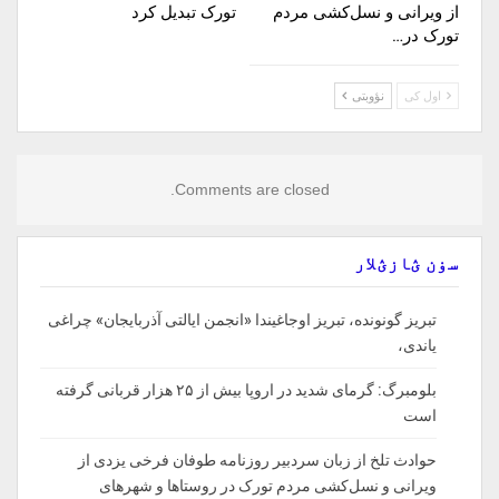
از ویرانی و نسل‌کشی مردم
تورک تبدیل کرد
تورک در…
اول کی
نؤوبتی
Comments are closed.
سۏن ؽازؽلار
تبریز گونونده، تبریز اوجاغیندا «انجمن ایالتی آذربایجان» چراغی
یاندی،
بلومبرگ: گرمای شدید در اروپا بیش از ۲۵ هزار قربانی گرفته
است
حوادث تلخ از زبان سردبیر روزنامه‌ طوفان فرخی یزدی از
ویرانی و نسل‌کشی مردم تورک در روستاها و شهرهای