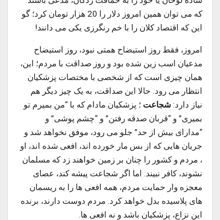
ساده لوحان یا خود را به حماقت زدگان، مدعی باشند
که می توان همین امروز دلار را 20 هزار تومان کرد؛ گو
این که اقتصاد کلان را با خم رنگرزی یکی می دانند!
امروز، فقط روز استیضاح همتی نبود، روز استیضاح
مدعیان اسب زین شده بود و روز صداقت با مردم؛ این،
همان چیزی است که از شخصی با مختصات پزشکیان
انتظار می رود. حالا این صداقت، به یک چیز دیگر هم
نیاز دارد:
شجاعت
؛ پزشکیان مادام که با “من بمیرم تو
بمیری” و “قربان صدقه رفتن” و “چشم پوشی” و
“مدارای بیش از حد” جلو می رود، موفق نخواهد شد و
جریان هایی که از بس مار خورده اند، افعی شده اند، او
، مردم و کشور را چنان بر زمین خواهند زد که مسلمان
نشوند، کافر نبیند. اما اگر شجاعت پیشه کند، عصای
معجزه وار حمایت مردم، همه افعی ها را به ریسمان
های پلاسیده بدل خواهد کرد. مردم دوست دارند، برنده
این نزاع، پزشکیان باشد و نه افعی ها.