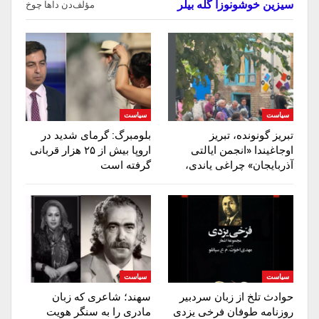
سیزین خوشونوزا گله بیلر
مؤلف‌دن داها چوخ
سیاست
سیاست
تبریز گونونده، تبریز
بلومبرگ: گرمای شدید در
اوجاغیندا «انجمن ایالتی
اروپا بیش از ۲۵ هزار قربانی
آذربایجان» چراغی یاندی،
گرفته است
سیاست
سیاست
حوادث تلخ از زبان سردبیر
سهند؛ شاعری که زبان
روزنامه‌ طوفان فرخی یزدی
مادری را به سنگر هویت