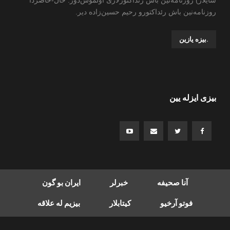
سایلار) روزنامه‌نین باش رئداکتورلاری اولموش‌دور. حال-حاضردا
روزنامه‌نین باش رئداکتورو رحیم حسین‌زاده ‌دیر.
.بیزه یازین
بیزی ایزله یین
آنا صحیفه
خبرلر
ایران بو گون
فوتو آرخیو
کیتابلار
بیزیم له علاقه