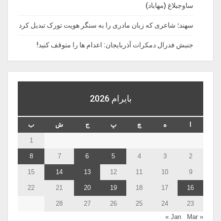
ساوجبلاغ (مهاباد)
سهند؛ شاعری که زبان مادری را به سنگر هویت تورک تبدیل کرد
جنبش فدرال دمکرات آذربایجان: اعدام ها را‌ متوقف‌ کنید!
بايرام 2026
ا
ه
چ
پ
ج
ش
ب
1
8
7
6
5
4
3
2
15
14
13
12
11
10
9
22
21
20
19
18
17
16
28
27
26
25
24
23
Mar »
« Jan