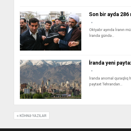
Son bir ayda 286 
Oktyabr ayında İranın müx
İranda gündə…
İranda yeni payta
İranda anomal quraqlıq hö
paytaxt Tehrandan…
KÖHNƏ YAZILAR