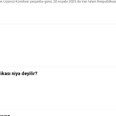
 Üçüncü Komitəsi çərşənbə günü, 20 noyabr 2025 də İran İslam Respublikas
ikası niyə deyilir?