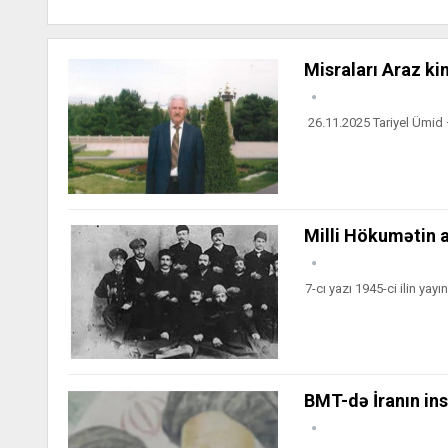
Misraları Araz ki
26.11.2025 Tariyel Ümid –
Milli Hökumətin an
7-cı yazı 1945-ci ilin yayı
BMT-də İranın in