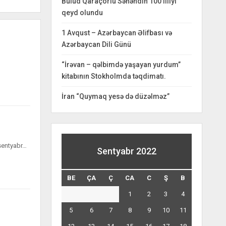
Bulud Qaraçorlu Səhəndin 100 illiyi
qeyd olundu
1 Avqust – Azərbaycan Əlifbası və
Azərbaycan Dili Günü
“İrəvan – qəlbimdə yaşayan yurdum”
kitabının Stokholmda təqdimatı.
İran “Quymaq yesə də düzəlməz”
l sentyabr…
Sentyabr 2022
BE
ÇA
Ç
CA
C
Ş
B
1
2
3
4
5
6
7
8
9
10
11