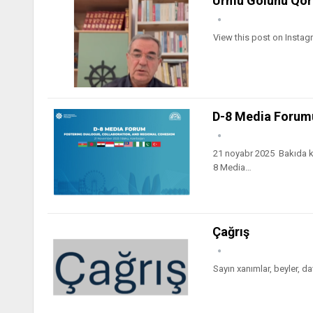
Urmu Gölünü Qo
View this post on Insta
D-8 Media Forumu
21 noyabr 2025 Bakıda ke
8 Media…
Çağrış
Sayın xanımlar, beyler, d