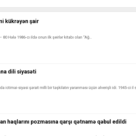
mi kükrəyən şair
 80 Hələ 1986-cı ildə onun ilk şeirlər kitabı olan “Ağ…
a dili siyasəti
nda ictimai-siyasi şərait milli bir təşkilatın yaranması üçün əlverişli idi. 1945-ci i
san haqlarını pozmasına qarşı qətnamə qəbul edildi