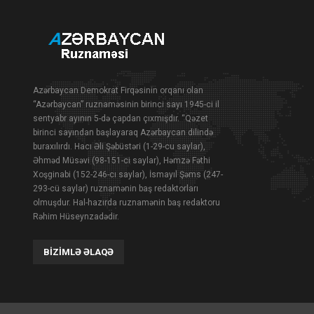
Azərbaycan Demokrat Firqəsinin orqanı olan
“Azərbaycan” ruznaməsinin birinci sayı 1945-ci il
sentyabr ayının 5-də çapdan çıxmışdır. “Qəzet
birinci sayından başlayaraq Azərbaycan dilində
buraxılırdı. Hacı Əli Şəbüstəri (1-29-cu saylar),
Əhməd Müsəvi (98-151-ci saylar), Həmzə Fəthi
Xoşginabi (152-246-cı saylar), İsmayıl Şəms (247-
293-cü saylar) ruznamənin baş redaktorları
olmuşdur. Hal-hazırda ruznamənin baş redaktoru
Rəhim Hüseynzadədir.
BIZIMLƏ ƏLAQƏ