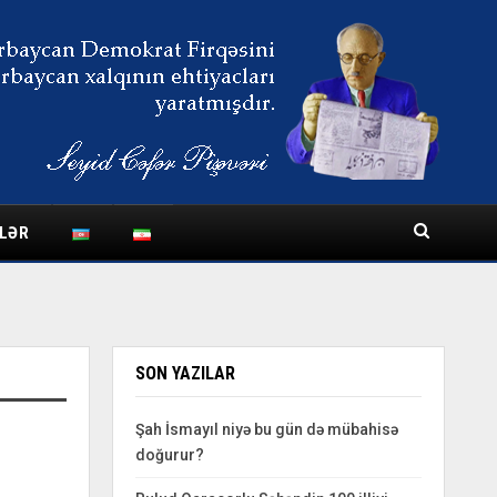
LƏR
SON YAZILAR
Şah İsmayıl niyə bu gün də mübahisə
doğurur?