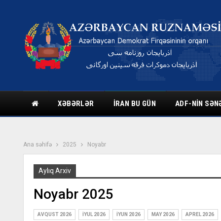
XƏBƏRLƏR
İRAN BU GÜN
ADF-NIN SƏN
Ana səhifə
2025
Noyabr
Aylıq Arxiv
Noyabr 2025
AVQUST 2026
İYUL 2026
İYUN 2026
MAY 2026
APREL 2026