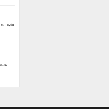
cə son ayda
sələn,