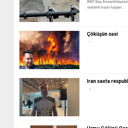
BMT Baş Assambleyasının
sistemli insan haqları…
Çöküşün səsi
Iran saxta respubl