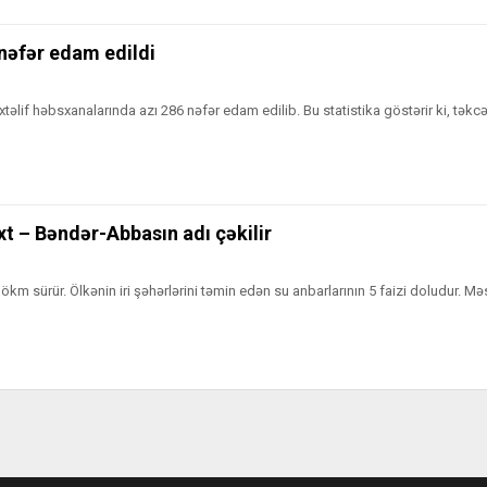
nəfər edam edildi
təlif həbsxanalarında azı 286 nəfər edam edilib. Bu statistika göstərir ki, tək
xt – Bəndər-Abbasın adı çəkilir
km sürür. Ölkənin iri şəhərlərini təmin edən su anbarlarının 5 faizi doludur. Mə