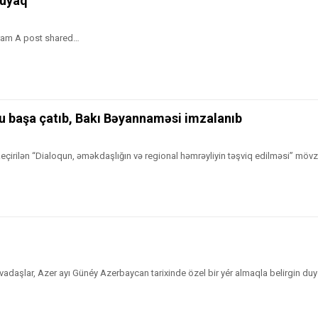
ruyaq
gram A post shared…
 başa çatıb, Bakı Bəyannaməsi imzalanıb
çirilən “Dialoqun, əməkdaşlığın və regional həmrəyliyin təşviq edilməsi” möv
avadaşlar, Azer ayı Günéy Azerbaycan tarixinde özel bir yér almaqla belirgin du