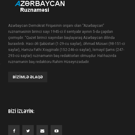
Azərbaycan Demokrat Firqəsinin orqanı olan “Azərbaycan”
ruznaməsinin birinci sayı 1945-ci il sentyabr ayının 5-də çapdan
çıxmışdır. “Qəzet birinci sayından başlayaraq Azərbaycan dilində
buraxılırdı. Hacı Əli Şəbüstəri (1-29-cu saylar), Əhməd Müsəvi (98-151-ci
saylar), Həmzə Fəthi Xoşginabi (152-246-cı saylar), İsmayıl Şəms (247-
293-cü saylar) ruznamənin baş redaktorları olmuşdur. Hal-hazırda
ruznamənin baş redaktoru Rəhim Hüseynzadədir.
BIZIMLƏ ƏLAQƏ
BIZI IZLƏYIN: