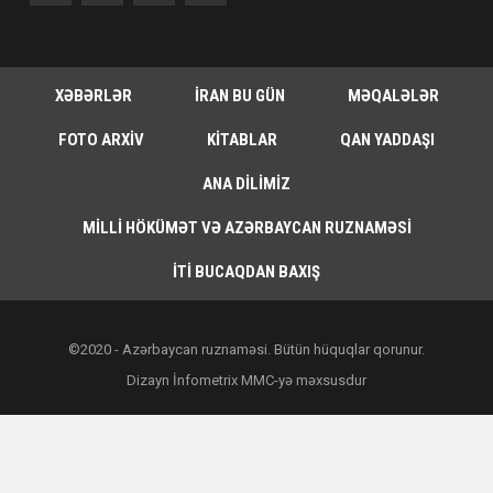
XƏBƏRLƏR
İRAN BU GÜN
MƏQALƏLƏR
FOTO ARXIV
KITABLAR
QAN YADDAŞI
ANA DILIMIZ
MILLI HÖKÜMƏT VƏ AZƏRBAYCAN RUZNAMƏSI
İTI BUCAQDAN BAXIŞ
©2020 - Azərbaycan ruznaməsi. Bütün hüquqlar qorunur.
Dizayn İnfometrix MMC-yə məxsusdur