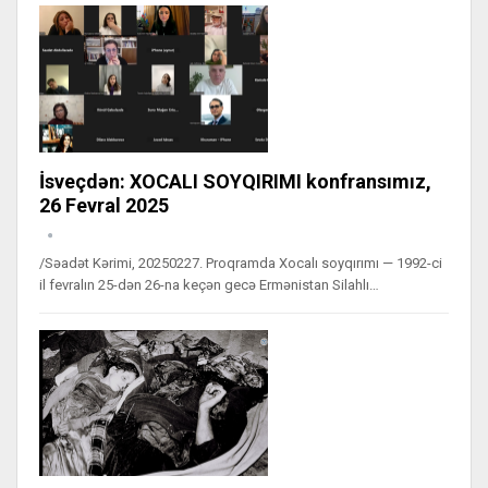
İsveçdən: XOCALI SOYQIRIMI konfransımız,
26 Fevral 2025
/Səadət Kərimi, 20250227. Proqramda Xocalı soyqırımı — 1992-ci
il fevralın 25-dən 26-na keçən gecə Ermənistan Silahlı…