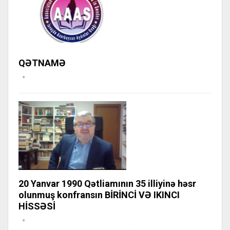
QƏTNAMƏ
20 Yanvar 1990 Qətliamının 35 illiyinə həsr
olunmuş konfransın BİRİNCİ VƏ IKINCI
HİSSƏSİ