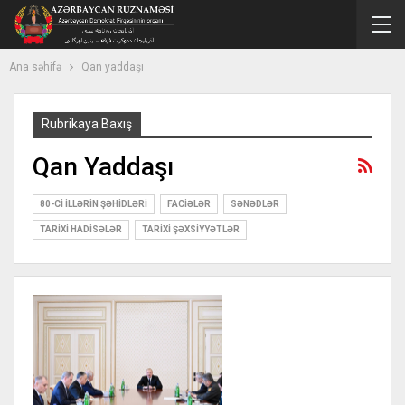
Ana səhifə
Qan yaddaşı
Rubrikaya Baxış
Qan Yaddaşı
80-CI ILLƏRIN ŞƏHIDLƏRI
FACIƏLƏR
SƏNƏDLƏR
TARIXI HADISƏLƏR
TARIXI ŞƏXSIYYƏTLƏR