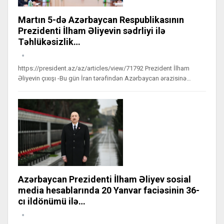
Martın 5-də Azərbaycan Respublikasının
Prezidenti İlham Əliyevin sədrliyi ilə
Təhlükəsizlik…
https://president.az/az/articles/view/71792 Prezident İlham
Əliyevin çıxışı -Bu gün İran tərəfindən Azərbaycan ərazisinə…
Azərbaycan Prezidenti İlham Əliyev sosial
media hesablarında 20 Yanvar faciəsinin 36-
cı ildönümü ilə…