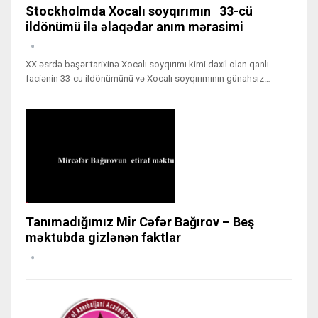
Stockholmda Xocalı soyqırımın 33-cü
ildönümü ilə əlaqədar anım mərasimi
XX əsrdə bəşər tarixinə Xocalı soyqırımı kimi daxil olan qanlı
faciənin 33-cu ildönümünü və Xocalı soyqırımının günahsız…
Tanımadığımız Mir Cəfər Bağırov – Beş
məktubda gizlənən faktlar