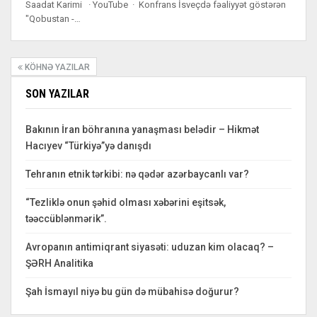
Saadat Karimi · YouTube · Konfrans İsveçdə fəaliyyət göstərən
"Qobustan -…
KÖHNƏ YAZILAR
SON YAZILAR
Bakının İran böhranına yanaşması belədir – Hikmət
Hacıyev “Türkiyə”yə danışdı
Tehranın etnik tərkibi: nə qədər azərbaycanlı var?
“Tezliklə onun şəhid olması xəbərini eşitsək,
təəccüblənmərik”.
Avropanın antimiqrant siyasəti: uduzan kim olacaq? –
ŞƏRH Analitika
Şah İsmayıl niyə bu gün də mübahisə doğurur?