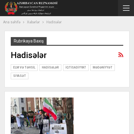
Ana səhifə
Xəbərlər
Hadisələr
Rubrikaya Baxış
Hadisələr
ELM VƏ TƏHSIL
HADISƏLƏR
İQTISADIYYAT
MƏDƏNIYYƏT
SIYASƏT