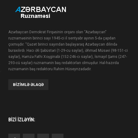
Azərbaycan Demokrat Firqəsinin orqanı olan “Azərbaycan”
ruznaməsinin birinci sayı 1945-ci il sentyabr ayının 5-də çapdan
çıxmışdır. “Qəzet birinci sayından başlayaraq Azərbaycan dilində
buraxılırdı. Hacı Əli Şəbüstəri (1-29-cu saylar), Əhməd Müsəvi (98-151-ci
saylar), Həmzə Fəthi Xoşginabi (152-246-cı saylar), İsmayıl Şəms (247-
293-cü saylar) ruznamənin baş redaktorları olmuşdur. Hal-hazırda
ruznamənin baş redaktoru Rəhim Hüseynzadədir.
BIZIMLƏ ƏLAQƏ
BIZI IZLƏYIN: