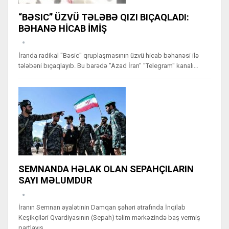
“BƏSIC” ÜZVÜ TƏLƏBƏ QIZI BIÇAQLADI:
BƏHANƏ HİCAB İMİŞ
İranda radikal "Bəsic" qruplaşmasının üzvü hicab bəhanəsi ilə
tələbəni bıçaqlayıb. Bu barədə "Azad İran" "Telegram" kanalı…
SEMNANDA HƏLAK OLAN SEPAHÇILARIN
SAYI MƏLUMDUR
İranın Semnan əyalətinin Damqan şəhəri ətrafında İnqilab
Keşikçiləri Qvardiyasının (Sepah) təlim mərkəzində baş vermiş
partlayış…