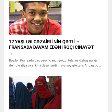
17 YAŞLI ƏLCƏZAİRLİNİN QƏTLİ –
FRANSADA DAVAM EDƏN İRQÇİ CİNAYƏT
Bəziləri Fransada baş verən qanun pozuntularını, özbaşınalığı
demokratiya və s. kimi dəyərləndirməyə səy göstərir. Ancaq bu…