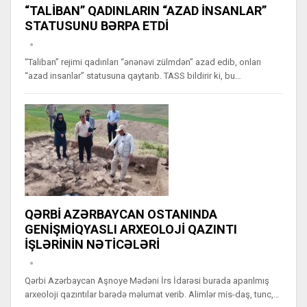
“TALİBAN” QADINLARIN “AZAD İNSANLAR”
STATUSUNU BƏRPA ETDİ
“Taliban” rejimi qadınları “ənənəvi zülmdən” azad edib, onları
“azad insanlar” statusuna qaytarıb. TASS bildirir ki, bu…
QƏRBİ AZƏRBAYCAN OSTANINDA
GENİŞMİQYASLI ARXEOLOJİ QAZINTI
İŞLƏRİNİN NƏTİCƏLƏRİ
Qərbi Azərbaycan Aşnoye Mədəni İrs İdarəsi burada aparılmış
arxeoloji qazıntılar barədə məlumat verib. Alimlər mis-daş, tunc,…