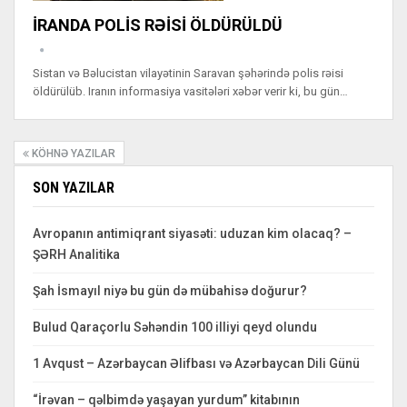
İRANDA POLİS RƏİSİ ÖLDÜRÜLDÜ
Sistan və Bəlucistan vilayətinin Saravan şəhərində polis rəisi
öldürülüb. Iranın informasiya vasitələri xəbər verir ki, bu gün…
KÖHNƏ YAZILAR
SON YAZILAR
Avropanın antimiqrant siyasəti: uduzan kim olacaq? –
ŞƏRH Analitika
Şah İsmayıl niyə bu gün də mübahisə doğurur?
Bulud Qaraçorlu Səhəndin 100 illiyi qeyd olundu
1 Avqust – Azərbaycan Əlifbası və Azərbaycan Dili Günü
“İrəvan – qəlbimdə yaşayan yurdum” kitabının