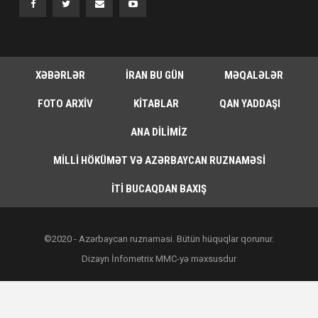
XƏBƏRLƏR
İRAN BU GÜN
MƏQALƏLƏR
FOTO ARXIV
KITABLAR
QAN YADDAŞI
ANA DILIMIZ
MILLI HÖKÜMƏT VƏ AZƏRBAYCAN RUZNAMƏSI
İTI BUCAQDAN BAXIŞ
©2020 - Azərbaycan ruznaməsi. Bütün hüquqlar qorunur.
Dizayn İnfometrix MMC-yə məxsusdur