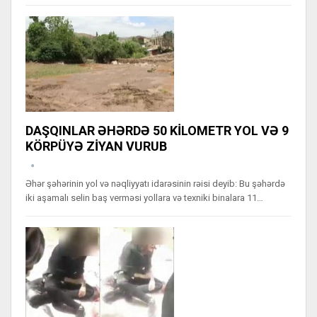
DAŞQINLAR ƏHƏRDƏ 50 KİLOMETR YOL VƏ 9
KÖRPÜYƏ ZİYAN VURUB
Əhər şəhərinin yol və nəqliyyatı idarəsinin rəisi deyib: Bu şəhərdə
iki aşamalı selin baş verməsi yollara və texniki binalara 11…