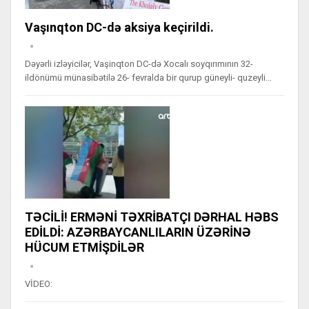
Vaşınqton DC-də aksiya keçirildi.
Dəyərli izləyicilər, Vaşinqton DC-də Xocalı soyqırımının 32-
ildönümü münasibətilə 26- fevralda bir qurup güneyli- quzeyli…
TƏCİLİ! ERMƏNİ TƏXRİBATÇI DƏRHAL HƏBS
EDİLDİ: AZƏRBAYCANLILARIN ÜZƏRİNƏ
HÜCUM ETMİŞDİLƏR
VİDEO: