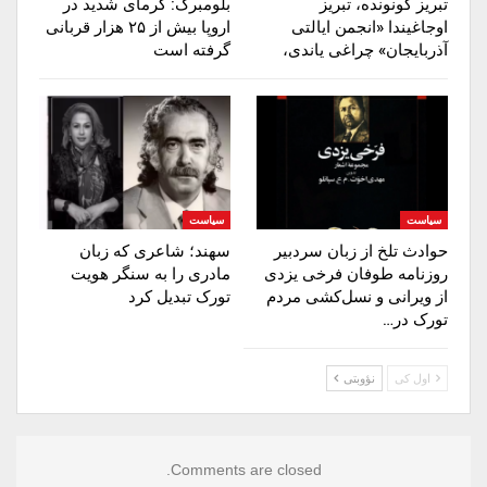
تبریز گونونده، تبریز
بلومبرگ: گرمای شدید در
اوجاغیندا «انجمن ایالتی
اروپا بیش از ۲۵ هزار قربانی
آذربایجان» چراغی یاندی،
گرفته است
سیاست
سیاست
حوادث تلخ از زبان سردبیر
سهند؛ شاعری که زبان
روزنامه‌ طوفان فرخی یزدی
مادری را به سنگر هویت
از ویرانی و نسل‌کشی مردم
تورک تبدیل کرد
تورک در…
اول کی
نؤوبتی
Comments are closed.