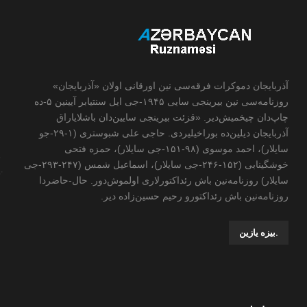
آذربایجان دموکرات فرقه‌سی نین اورقانی اولان «آذربایجان»
روزنامه‌سی نین بیرینجی سایی ۱۹۴۵-جی ایل سنتیابر آیینین ۵-ده
چاپ‌دان چیخمیش‌دیر. «قزئت بیرینجی سایین‌دان باشلایاراق
آذربایجان دیلین‌ده بوراخیلیردی. حاجی علی شبوستری (۱-۲۹-جو
سایلار)، احمد موسوی (۹۸-۱۵۱-جی سایلار)، حمزه فتحی
خوشگینابی (۱۵۲-۲۴۶-جی سایلار)، اسماعیل شمس (۲۴۷-۲۹۳-جی
سایلار) روزنامه‌نین باش رئداکتورلاری اولموش‌دور. حال-حاضردا
روزنامه‌نین باش رئداکتورو رحیم حسین‌زاده ‌دیر.
.بیزه یازین