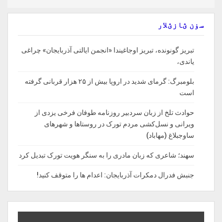
سۏن ؽازؽلار
تبریز گونونده، تبریز اوجاغیندا «انجمن ایالتی آذربایجان» چراغی
یاندی،
بلومبرگ: گرمای شدید در اروپا بیش از ۲۵ هزار قربانی گرفته
است
حوادث تلخ از زبان سردبیر روزنامه‌ طوفان فرخی یزدی از
ویرانی و نسل‌کشی مردم تورک در روستاها و شهرهای
ساوجبلاغ (مهاباد)
سهند؛ شاعری که زبان مادری را به سنگر هویت تورک تبدیل کرد
جنبش فدرال دمکرات آذربایجان: اعدام ها را‌ متوقف‌ کنید!