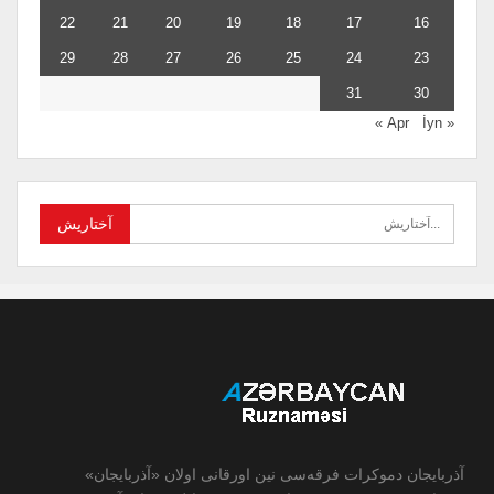
22
21
20
19
18
17
16
29
28
27
26
25
24
23
31
30
İyn »
« Apr
آذربایجان دموکرات فرقه‌سی نین اورقانی اولان «آذربایجان»