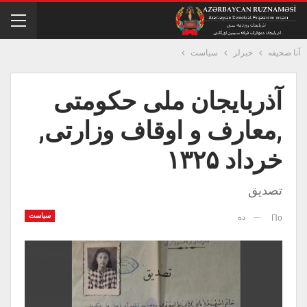
آنا صحیفه
خبرلر
سیاست
آذربایجان ملی حکومتی
,معارف و اوقاف وزارتی,
خرداد ۱۳۲۵
تصدیق
سیاست
ده
По