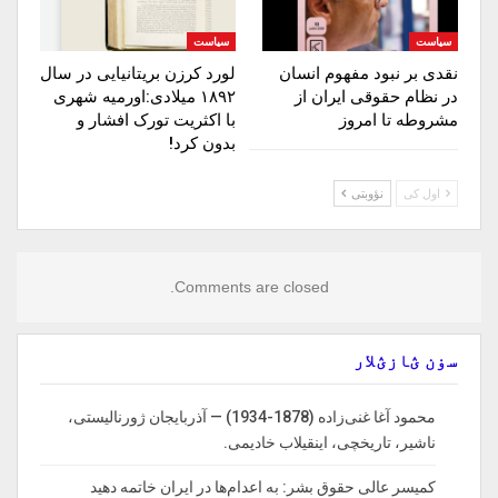
سیاست
سیاست
نقدی بر نبود مفهوم انسان
لورد کرزن بریتانیایی در سال
در نظام حقوقی ایران از
۱۸۹۲ میلادی:اورمیه شهری
مشروطه تا امروز
با اکثریت تورک افشار و
بدون کرد!
اول کی
نؤوبتی
Comments are closed.
سۏن ؽازؽلار
محمود آغا غنی‌زاده (1878-1934) — آذربایجان ژورنالیستی،
ناشیر، تاریخچی، اینقیلاب خادیمی.
کمیسر عالی حقوق بشر: به اعدام‌ها در ایران خاتمه دهید