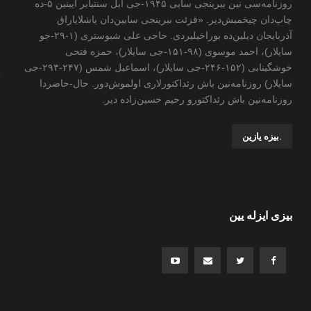
روزنامه‌سی نین بیرینجی سایی ۱۹۴۵-جی ایل سنتیابر آیینین ۵-ده
چاپ‌دان چیخمیش‌دیر. «قزئت بیرینجی سایین‌دان باشلایاراق
آذربایجان دیلین‌ده بوراخیلیردی. حاجی علی شبوستری (۱-۲۹-جو
سایلار)، احمد موسوی (۹۸-۱۵۱-جی سایلار)، حمزه فتحی
خوشگینابی (۱۵۲-۲۴۶-جی سایلار)، اسماعیل شمس (۲۴۷-۲۹۳-جی
سایلار) روزنامه‌نین باش رئداکتورلاری اولموش‌دور. حال-حاضردا
روزنامه‌نین باش رئداکتورو رحیم حسین‌زاده ‌دیر.
.بیزه یازین
بیزی ایزله یین