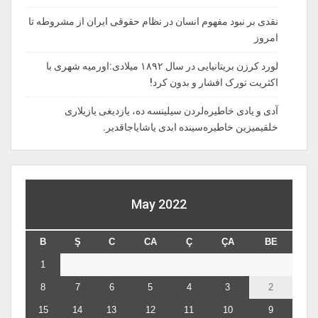
نقدی بر نبود مفهوم انسان در نظام حقوقی ایران از مشروطه تا
امروز
لورد کرزن بریتانیایی در سال ۱۸۹۲ میلادی:اورمیه شهری با
اکثریت تورک افشار و بدون کرد!
آدی و یادی خاطیره‌لردن سیلینسه ده، یازدیغی یازیلاری
خلقیمیزین خاطیره‌سینده ابدی یاشایاجاقدیر.
May 2022
B
Ş
C
CA
Ç
ÇA
BE
1
8
7
6
5
4
3
2
15
14
13
12
11
10
9