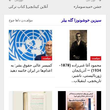
جشن «میدسومار»
آنلاین کیتابچی| کتاب ترکی
سیزین خوشونوزا گله بیلر
مؤلف‌دن داها چوخ
سیاست
سیاست
محمود آغا غنی‌زاده (1878-
کمیسر عالی حقوق بشر: به
1934) — آذربایجان
اعدام‌ها در ایران خاتمه دهید
ژورنالیستی، ناشیر،
تاریخچی، اینقیلاب…