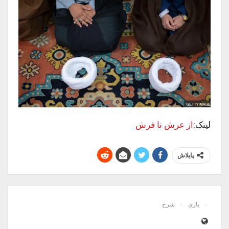
لینک:
از عرش تا فرش
پایلاش
یازی
شرح