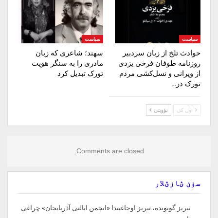
سیاست
سیاست
حوادث تلخ از زبان سردبیر
سهند؛ شاعری که زبان
روزنامه‌ طوفان فرخی یزدی
مادری را به سنگر هویت
از ویرانی و نسل‌کشی مردم
تورک تبدیل کرد
تورک در…
اول کی
نؤوبتی
Comments are closed.
سۏن ؽازؽلار
تبریز گونونده، تبریز اوجاغیندا «انجمن ایالتی آذربایجان» چراغی