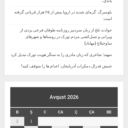
یاندی،
بلومبرگ: گرمای شدید در اروپا بیش از ۲۵ هزار قربانی گرفته
است
حوادث تلخ از زبان سردبیر روزنامه‌ طوفان فرخی یزدی از
ویرانی و نسل‌کشی مردم تورک در روستاها و شهرهای
ساوجبلاغ (مهاباد)
سهند؛ شاعری که زبان مادری را به سنگر هویت تورک تبدیل کرد
جنبش فدرال دمکرات آذربایجان: اعدام ها را‌ متوقف‌ کنید!
Avqust 2026
B
Ş
C
CA
Ç
ÇA
BE
2
1