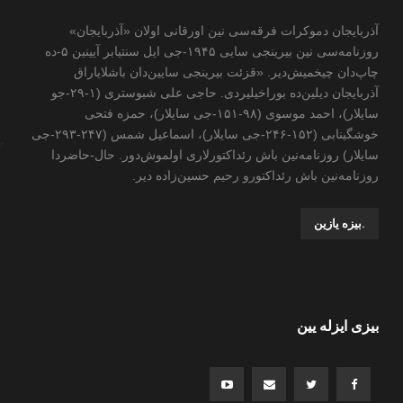
آذربایجان دموکرات فرقه‌سی نین اورقانی اولان «آذربایجان»
روزنامه‌سی نین بیرینجی سایی ۱۹۴۵-جی ایل سنتیابر آیینین ۵-ده
چاپ‌دان چیخمیش‌دیر. «قزئت بیرینجی سایین‌دان باشلایاراق
آذربایجان دیلین‌ده بوراخیلیردی. حاجی علی شبوستری (۱-۲۹-جو
سایلار)، احمد موسوی (۹۸-۱۵۱-جی سایلار)، حمزه فتحی
خوشگینابی (۱۵۲-۲۴۶-جی سایلار)، اسماعیل شمس (۲۴۷-۲۹۳-جی
سایلار) روزنامه‌نین باش رئداکتورلاری اولموش‌دور. حال-حاضردا
روزنامه‌نین باش رئداکتورو رحیم حسین‌زاده ‌دیر.
.بیزه یازین
بیزی ایزله یین