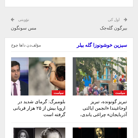
اول کی
نؤوبتی
بیرگون گله‌جک
مس سونگون
سیزین خوشونوزا گله بیلر
مؤلف‌دن داها چوخ
سیاست
سیاست
تبریز گونونده، تبریز
بلومبرگ: گرمای شدید در
اوجاغیندا «انجمن ایالتی
اروپا بیش از ۲۵ هزار قربانی
آذربایجان» چراغی یاندی،
گرفته است