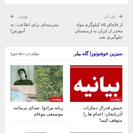
اول کی
نؤوبتی
از قاچاق ۸۵ کیلوگرم مواد
مدرسه‌ای برای اطاعت؛ نه
مخدر از ایران به ارمنستان
آموزش!
جلوگیری شد
سیزین خوشونوزا گله بیلر
مؤلف‌دن داها چوخ
سیاست
سیاست
جنبش فدرال دمکرات
ربابه مرادوا، صدای بی‌مانند
آذربایجان: اعدام ها را‌
موسیقی موغام
متوقف‌ کنید!