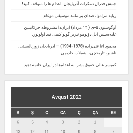
جنبش فدرال دمکرات آذربایجان: اعدام ها را‌ متوقف‌ کنید!
ربابه مرادوا، صدای بی‌مانند موسیقی موغام
آوگوستون ۵-ی ( ۱۴ مرداد) ایران‌دا مشروطه حرکاتینین
غلبه‌سینین ایل دؤنومو تبریز گونو کیمی قید اولونور.
محمود آغا غنی‌زاده (1878-1934) — آذربایجان ژورنالیستی،
ناشیر، تاریخچی، اینقیلاب خادیمی.
کمیسر عالی حقوق بشر: به اعدام‌ها در ایران خاتمه دهید
Avqust 2023
B
Ş
C
CA
Ç
ÇA
BE
6
5
4
3
2
1
13
12
11
10
9
8
7