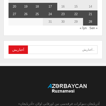
20
19
18
17
16
15
14
27
26
25
24
23
22
21
31
30
29
28
Sen »
« İyn
آذربایجان دموکرات فرقه‌سی نین اورقانی اولان «آذربایجان»