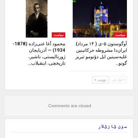
سیاست
سیاست
آوگوستون ۵-ی ( ۱۴ مرداد)
محمود آغا غنی‌زاده (1878-
ایران‌دا مشروطه حرکاتینین
1934) — آذربایجان
غلبه‌سینین ایل دؤنومو تبریز
ژورنالیستی، ناشیر،
گونو…
تاریخچی، اینقیلاب…
اول کی
نؤوبتی
Comments are closed.
سۏن ؽازؽلار