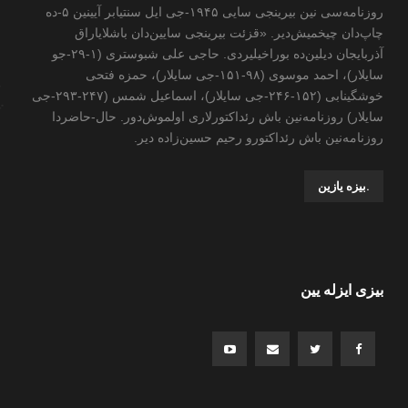
روزنامه‌سی نین بیرینجی سایی ۱۹۴۵-جی ایل سنتیابر آیینین ۵-ده
چاپ‌دان چیخمیش‌دیر. «قزئت بیرینجی سایین‌دان باشلایاراق
آذربایجان دیلین‌ده بوراخیلیردی. حاجی علی شبوستری (۱-۲۹-جو
سایلار)، احمد موسوی (۹۸-۱۵۱-جی سایلار)، حمزه فتحی
خوشگینابی (۱۵۲-۲۴۶-جی سایلار)، اسماعیل شمس (۲۴۷-۲۹۳-جی
سایلار) روزنامه‌نین باش رئداکتورلاری اولموش‌دور. حال-حاضردا
روزنامه‌نین باش رئداکتورو رحیم حسین‌زاده ‌دیر.
.بیزه یازین
بیزی ایزله یین