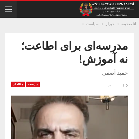
آنا صحیفه
خبرلر
سیاست
مدرسه‌ای برای اطاعت؛
نه آموزش!
حمید آصفی
سیاست
مقاله لر
ده
По