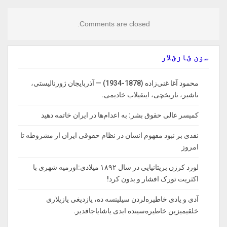
Comments are closed.
سۏن ؽازؽلار
محمود آغا غنی‌زاده (1878-1934) — آذربایجان ژورنالیستی،
ناشیر، تاریخچی، اینقیلاب خادیمی.
کمیسر عالی حقوق بشر: به اعدام‌ها در ایران خاتمه دهید
نقدی بر نبود مفهوم انسان در نظام حقوقی ایران از مشروطه تا
امروز
لورد کرزن بریتانیایی در سال ۱۸۹۲ میلادی:اورمیه شهری با
اکثریت تورک افشار و بدون کرد!
آدی و یادی خاطیره‌لردن سیلینسه ده، یازدیغی یازیلاری
خلقیمیزین خاطیره‌سینده ابدی یاشایاجاقدیر.