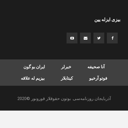
بیزی ایزله یین
آنا صحیفه
خبرلر
ایران بو گون
فوتو آرخیو
کیتابلار
بیزیم له علاقه
آذربایجان روزنامه‌سی. بوتون حقوقلار قورونور ©2020