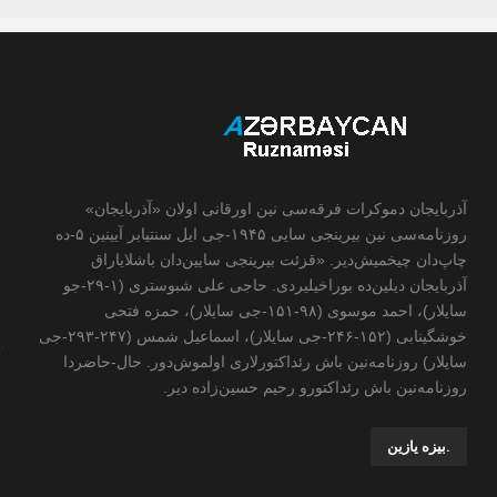
آذربایجان دموکرات فرقه‌سی نین اورقانی اولان «آذربایجان»
روزنامه‌سی نین بیرینجی سایی ۱۹۴۵-جی ایل سنتیابر آیینین ۵-ده
چاپ‌دان چیخمیش‌دیر. «قزئت بیرینجی سایین‌دان باشلایاراق
آذربایجان دیلین‌ده بوراخیلیردی. حاجی علی شبوستری (۱-۲۹-جو
سایلار)، احمد موسوی (۹۸-۱۵۱-جی سایلار)، حمزه فتحی
خوشگینابی (۱۵۲-۲۴۶-جی سایلار)، اسماعیل شمس (۲۴۷-۲۹۳-جی
سایلار) روزنامه‌نین باش رئداکتورلاری اولموش‌دور. حال-حاضردا
روزنامه‌نین باش رئداکتورو رحیم حسین‌زاده ‌دیر.
.بیزه یازین