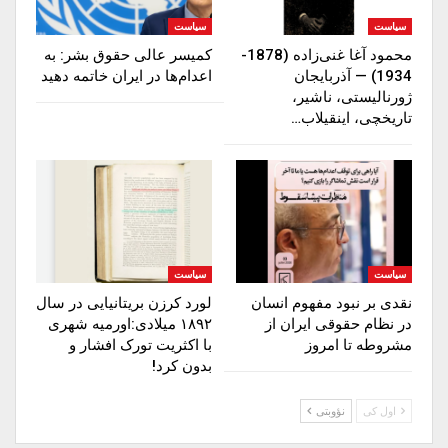
سیاست
سیاست
محمود آغا غنی‌زاده (1878-
کمیسر عالی حقوق بشر: به
1934) — آذربایجان
اعدام‌ها در ایران خاتمه دهید
ژورنالیستی، ناشیر،
تاریخچی، اینقیلاب…
سیاست
سیاست
نقدی بر نبود مفهوم انسان
لورد کرزن بریتانیایی در سال
در نظام حقوقی ایران از
۱۸۹۲ میلادی:اورمیه شهری
مشروطه تا امروز
با اکثریت تورک افشار و
بدون کرد!
اول کی
نؤوبتی