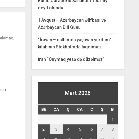
Bulud Qaraçorlu Səhəndin 100 illiyi
qeyd olundu
1 Avqust – Azərbaycan Əlifbası və
Azərbaycan Dili Günü
adalamaq,
“İrəvan – qəlbimdə yaşayan yurdum”
kitabının Stokholmda təqdimatı.
İran “Quymaq yesə də düzəlməz”
İran
Mart 2026
BE
ÇA
Ç
CA
C
Ş
B
1
2
3
4
5
6
7
8