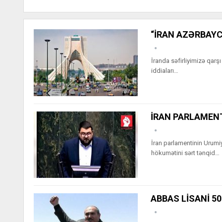
“İRAN AZƏRBAYC
İranda səfirliyimizə qarş
iddiaları…
İRAN PARLAMENT
İran parlamentinin Urumi
hökumətini sərt tənqid…
ABBAS LİSANİ 5