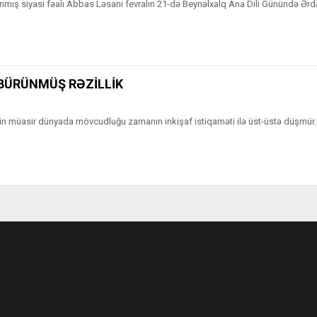
mış siyasi fəalı Abbas Ləsani fevralın 21-də Beynəlxalq Ana Dili Günündə Ərd
BÜRÜNMÜŞ RƏZİLLİK
ətin müasir dünyada mövcudluğu zamanın inkişaf istiqaməti ilə üst-üstə düşmür