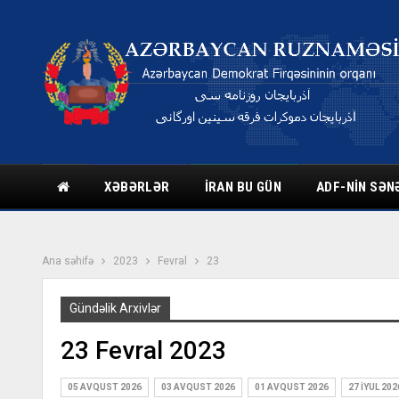
XƏBƏRLƏR
İRAN BU GÜN
ADF-NIN SƏN
Ana səhifə
2023
Fevral
23
Gündəlik Arxivlər
23 Fevral 2023
05 AVQUST 2026
03 AVQUST 2026
01 AVQUST 2026
27 İYUL 202