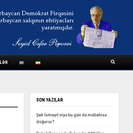
LƏR
SON YAZILAR
Şah İsmayıl niyə bu gün də mübahisə
doğurur?