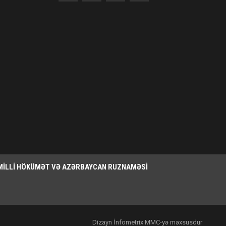
MILLI HÖKÜMƏT VƏ AZƏRBAYCAN RUZNAMƏSI
Dizayn İnfometrix MMC-yə məxsusdur