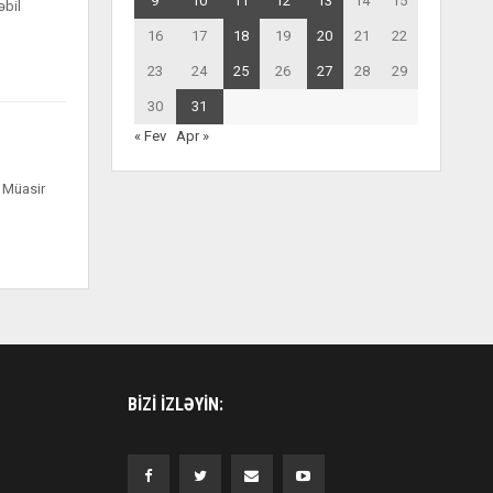
9
10
11
12
13
14
15
əbil
16
17
18
19
20
21
22
23
24
25
26
27
28
29
30
31
« Fev
Apr »
. Müasir
BIZI IZLƏYIN: