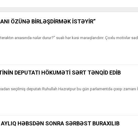
ANI ÖZÜNƏ BİRLƏŞDİRMƏK İSTƏYİR”
ı teraktın arxasında nələr durur?” sualı hər kəsi maraqlandırır. Çoxlu motivlər s
İNİN DEPUTATI HÖKUMƏTİ SƏRT TƏNQİD EDİB
yadan seçilmiş deputatı Ruhullah Həzrətpur bu gün parlamentdə çıxışı zamanı 
0 AYLIQ HƏBSDƏN SONRA SƏRBƏST BURAXILIB