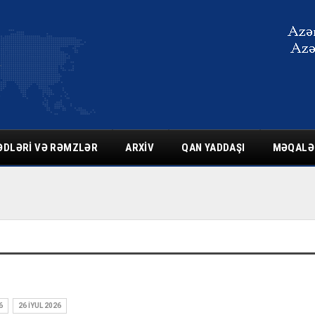
ƏDLƏRI VƏ RƏMZLƏR
ARXIV
QAN YADDAŞI
MƏQALƏ
6
26 İYUL 2026