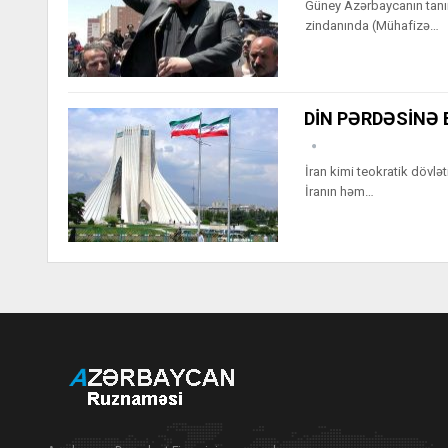
Güney Azərbaycanın tanın
zindanında (Mühafizə…
DİN PƏRDƏSİNƏ 
İran kimi teokratik dövl
İranın həm…