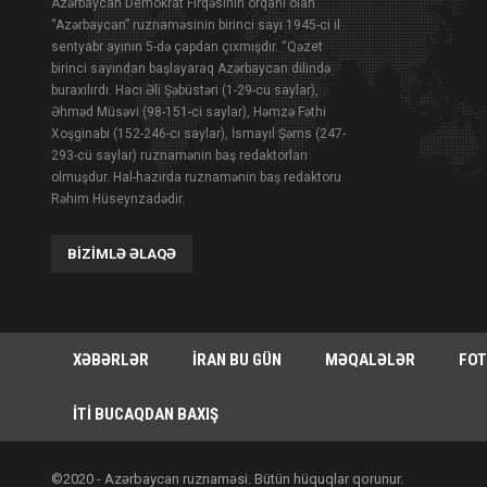
Azərbaycan Demokrat Firqəsinin orqanı olan
“Azərbaycan” ruznaməsinin birinci sayı 1945-ci il
sentyabr ayının 5-də çapdan çıxmışdır. “Qəzet
birinci sayından başlayaraq Azərbaycan dilində
buraxılırdı. Hacı Əli Şəbüstəri (1-29-cu saylar),
Əhməd Müsəvi (98-151-ci saylar), Həmzə Fəthi
Xoşginabi (152-246-cı saylar), İsmayıl Şəms (247-
293-cü saylar) ruznamənin baş redaktorları
olmuşdur. Hal-hazırda ruznamənin baş redaktoru
Rəhim Hüseynzadədir.
BIZIMLƏ ƏLAQƏ
XƏBƏRLƏR
İRAN BU GÜN
MƏQALƏLƏR
FOT
İTI BUCAQDAN BAXIŞ
©2020 - Azərbaycan ruznaməsi. Bütün hüquqlar qorunur.