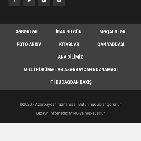
XƏBƏRLƏR
İRAN BU GÜN
MƏQALƏLƏR
FOTO ARXIV
KITABLAR
QAN YADDAŞI
ANA DILIMIZ
MILLI HÖKÜMƏT VƏ AZƏRBAYCAN RUZNAMƏSI
İTI BUCAQDAN BAXIŞ
©2020 - Azərbaycan ruznaməsi. Bütün hüquqlar qorunur.
Dizayn İnfometrix MMC-yə məxsusdur