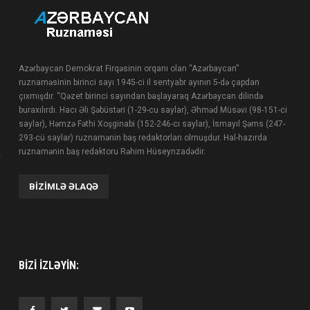
Azərbaycan Demokrat Firqəsinin orqanı olan “Azərbaycan”
ruznaməsinin birinci sayı 1945-ci il sentyabr ayının 5-də çapdan
çıxmışdır. “Qəzet birinci sayından başlayaraq Azərbaycan dilində
buraxılırdı. Hacı Əli Şəbüstəri (1-29-cu saylar), Əhməd Müsəvi (98-151-ci
saylar), Həmzə Fəthi Xoşginabi (152-246-cı saylar), İsmayıl Şəms (247-
293-cü saylar) ruznamənin baş redaktorları olmuşdur. Hal-hazırda
ruznamənin baş redaktoru Rəhim Hüseynzadədir.
BIZIMLƏ ƏLAQƏ
BIZI IZLƏYIN: