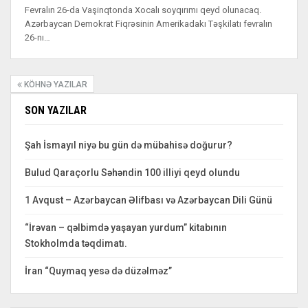
Fevralın 26-da Vaşinqtonda Xocalı soyqırımı qeyd olunacaq.
Azərbaycan Demokrat Fiqrəsinin Amerikadakı Təşkilatı fevralın
26-nı…
KÖHNƏ YAZILAR
SON YAZILAR
Şah İsmayıl niyə bu gün də mübahisə doğurur?
Bulud Qaraçorlu Səhəndin 100 illiyi qeyd olundu
1 Avqust – Azərbaycan Əlifbası və Azərbaycan Dili Günü
“İrəvan – qəlbimdə yaşayan yurdum” kitabının
Stokholmda təqdimatı.
İran “Quymaq yesə də düzəlməz”