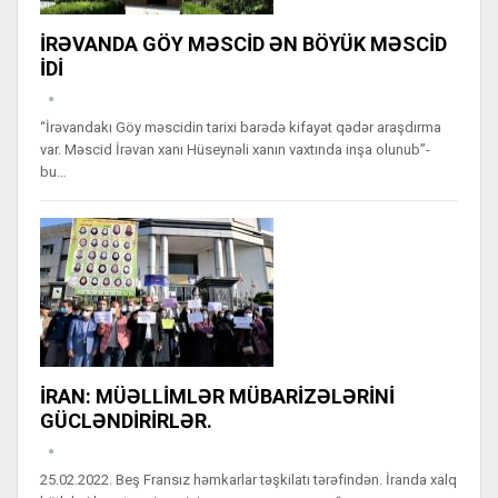
İRƏVANDA GÖY MƏSCİD ƏN BÖYÜK MƏSCİD
İDİ
“İrəvandakı Göy məscidin tarixi barədə kifayət qədər araşdırma
var. Məscid İrəvan xanı Hüseynəli xanın vaxtında inşa olunub”-
bu…
İRAN: MÜƏLLİMLƏR MÜBARİZƏLƏRİNİ
GÜCLƏNDİRİRLƏR.
25.02.2022. Beş Fransız həmkarlar təşkilatı tərəfindən. İranda xalq