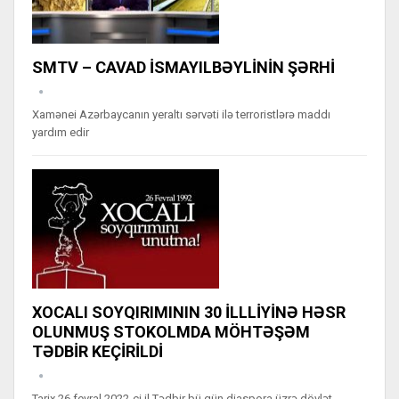
SMTV – CAVAD İSMAYILBƏYLİNİN ŞƏRHİ
Xamənei Azərbaycanın yeraltı sərvəti ilə terroristlərə maddı
yardım edir
XOCALI SOYQIRIMININ 30 İLLLİYİNƏ HƏSR
OLUNMUŞ STOKOLMDA MÖHTƏŞƏM
TƏDBİR KEÇİRİLDİ
Tarix 26 fevral 2022-ci il Tədbir bü gün diaspora üzrə dövlət