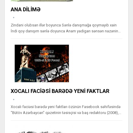
ANA DİLİMƏ
Zindani olubsan illər boyunca Sənlə danışmağa qoymayıb xain
İndi qoy danışım sənlə doyunca Anam yadigarı sənsən nazənin…
XOCALI FACİƏSİ BARƏDƏ YENİ FAKTLAR
Xocalı faciəsi barədə yeni faktları özünün Fasebook səhifəsində
“Bütöv Azərbaycan” qəzetinin təsisçisi və baş redaktoru (2008),…