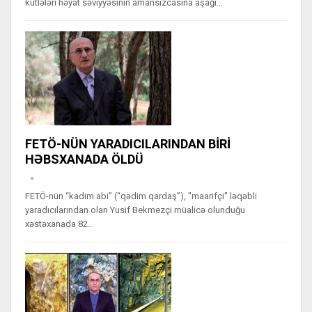
kütlələri həyat səviyyəsinin amansızcasına aşağı…
FETÖ-NÜN YARADICILARINDAN BİRİ
HƏBSXANADA ÖLDÜ
FETÖ-nün “kadim abi” (“qədim qardaş”), "maarifçi" ləqəbli
yaradıcılarından olan Yusif Bekmezçi müalicə olunduğu
xəstəxanada 82…