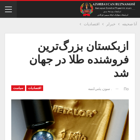
آنا صحیفه
خبرلر
اقتصادیات
ازبکستان بزرگ‌ترین
فروشنده طلا در جهان
شد
اقتصادیات
سیاست
. سون یئنی‌لنمه
По