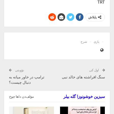
TRT
پایلاش
یازی
شرح
اول کی
نؤوبتی
سنگ افراشته های خالد نبی
ترامپ در خاور میانه به
دنبال چیست؟
سیزین خوشونوزا گله بیلر
مؤلف‌دن داها چوخ