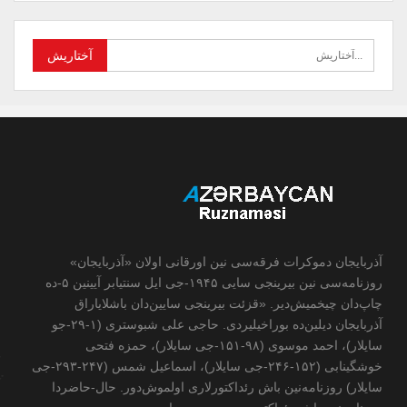
آذربایجان دموکرات فرقه‌سی نین اورقانی اولان «آذربایجان»
روزنامه‌سی نین بیرینجی سایی ۱۹۴۵-جی ایل سنتیابر آیینین ۵-ده
چاپ‌دان چیخمیش‌دیر. «قزئت بیرینجی سایین‌دان باشلایاراق
آذربایجان دیلین‌ده بوراخیلیردی. حاجی علی شبوستری (۱-۲۹-جو
سایلار)، احمد موسوی (۹۸-۱۵۱-جی سایلار)، حمزه فتحی
خوشگینابی (۱۵۲-۲۴۶-جی سایلار)، اسماعیل شمس (۲۴۷-۲۹۳-جی
سایلار) روزنامه‌نین باش رئداکتورلاری اولموش‌دور. حال-حاضردا