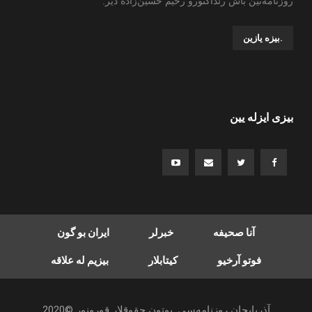
روزنامه‌نین باش رئداکتورو رحیم حسین‌زاده ‌دیر.
.بیزه یازین
بیزی ایزله یین
آنا صحیفه
خبرلر
ایران بو گون
فوتو آرخیو
کیتابلار
بیزیم له علاقه
آذربایجان روزنامه‌سی. بوتون حقوقلار قورونور ©2020