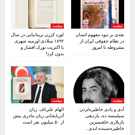
سیاست
سیاست
نقدی بر نبود مفهوم انسان
لورد کرزن بریتانیایی در سال
در نظام حقوقی ایران از
۱۸۹۲ میلادی:اورمیه شهری
مشروطه تا امروز
با اکثریت تورک افشار و
بدون کرد!
سیاست
سیاست
آدی و یادی خاطیره‌لردن
الهام علی‌اف: زبان
سیلینسه ده، یازدیغی
آذربایجانی زبان مادری بیش
یازیلاری خلقیمیزین
از ۵۰ میلیون نفر است
خاطیره‌سینده ابدی…