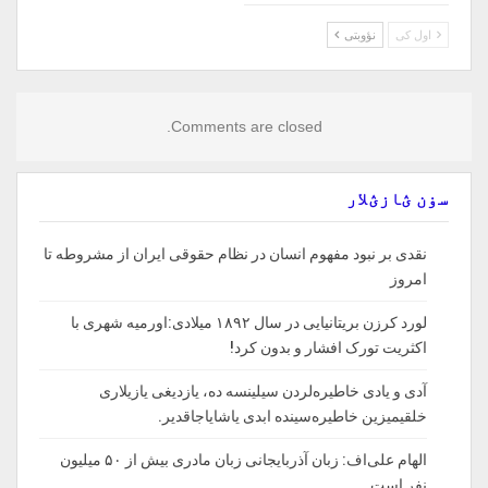
اول کی
نؤوبتی
Comments are closed.
سۏن ؽازؽلار
نقدی بر نبود مفهوم انسان در نظام حقوقی ایران از مشروطه تا
امروز
لورد کرزن بریتانیایی در سال ۱۸۹۲ میلادی:اورمیه شهری با
اکثریت تورک افشار و بدون کرد!
آدی و یادی خاطیره‌لردن سیلینسه ده، یازدیغی یازیلاری
خلقیمیزین خاطیره‌سینده ابدی یاشایاجاقدیر.
الهام علی‌اف: زبان آذربایجانی زبان مادری بیش از ۵۰ میلیون
نفر است