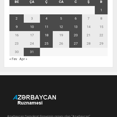
BE
ÇA
Ç
CA
C
Ş
B
1
2
3
4
5
6
7
8
9
10
11
12
13
14
15
16
17
18
19
20
21
22
23
24
25
26
27
28
29
30
31
« Fev
Apr »
Azərbaycan Demokrat Firqəsinin orqanı olan “Azərbaycan”