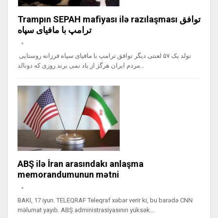
Trampın SEPAH mafiyası ilə razılaşması توافق
ترامپ با مافیای سپاه
تولد یک ۵۷ لعنتی دیگر توافق ترامپ با مافیای سپاه فرزانه روستایی
مردم ایران هرگز از یاد نمی برند روزی که دونالد…
ABŞ ilə İran arasındakı anlaşma
memorandumunun mətni
BAKI, 17 iyun. TELEQRAF Teleqraf xəbər verir ki, bu barədə CNN
məlumat yayıb. ABŞ administrasiyasının yüksək…