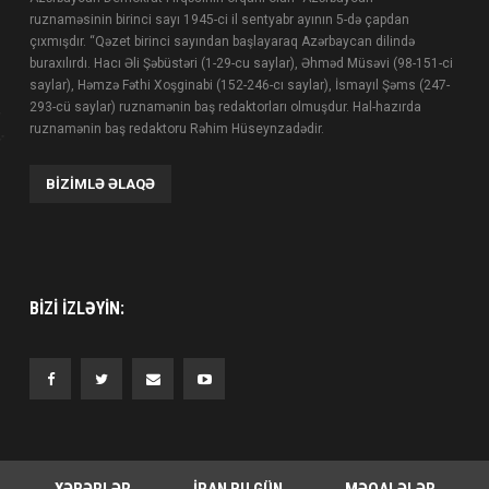
ruznaməsinin birinci sayı 1945-ci il sentyabr ayının 5-də çapdan
çıxmışdır. “Qəzet birinci sayından başlayaraq Azərbaycan dilində
buraxılırdı. Hacı Əli Şəbüstəri (1-29-cu saylar), Əhməd Müsəvi (98-151-ci
saylar), Həmzə Fəthi Xoşginabi (152-246-cı saylar), İsmayıl Şəms (247-
293-cü saylar) ruznamənin baş redaktorları olmuşdur. Hal-hazırda
ruznamənin baş redaktoru Rəhim Hüseynzadədir.
BIZIMLƏ ƏLAQƏ
BIZI IZLƏYIN:
XƏBƏRLƏR
İRAN BU GÜN
MƏQALƏLƏR