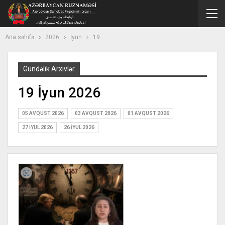
Ana səhifə
2026
İyun
19
Gündəlik Arxivlər
19 İyun 2026
05 AVQUST 2026
03 AVQUST 2026
01 AVQUST 2026
27 İYUL 2026
26 İYUL 2026