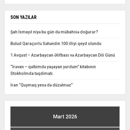
SON YAZILAR
Şah İsmayıl niyə bu gün də mübahisə doğurur?
Bulud Qaraçorlu Səhəndin 100 illiyi qeyd olundu
1 Avqust – Azərbaycan Əlifbası və Azərbaycan Dili Günü
“İrəvan – qəlbimdə yaşayan yurdum” kitabının
Stokholmda təqdimatı.
İran “Quymaq yesə də düzəlməz”
Mart 2026