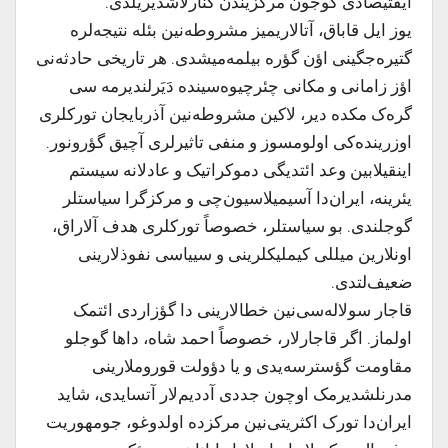
ایقتیصادی گوجون مر‌کزیندن کَنارلاشدیریلدی.
یوز ایل قاباق، آتالاریمیز مشروطه‌نین بئله نتیجه‌لره
گتیره‌جگینی اؤن گؤره بیلمه‌میشدی. هر تاریخی حادثه‌نی
اؤز زامانی و مکانی چئرچیوه‌سینده دَیَرلندیرمه سی
گره‌ک مکده دیر، لاکین مشروطه‌نین آذربایجان تورکلری
اوزرینده‌کی اولومسوز و منفی تاثیرلری آچیق گؤرونور.
اینقیلابین وعد ائتدیگی دموکراتیک و عادلانه سیستم
یئرینه، ایران‌دا آسیمیلاسیون‌چی و مرکزگرا سیاستلر
گوجلندی. بو سیاستلر، خصوصاً تورکلری هدف آلاراق،
اونلارین میللی کیملیکلرینی و سییاسی نفوذلارینی
ضعیف‌لتدی.
قاجار سولاله‌سی‌نین خطالارینی دا گؤزاردی ائتمک
اولماز. اگر قاجارلار، خصوصاً احمد شاه، داها گوجلو
مقاومت گؤسترسه‌یدی و یا دؤولت قوروملارینی
مدرنلشدیرمک اوچون جددی آددیم‌لار آتسایدی، شاید
ایران‌دا تورک اکثریتی‌نین مر‌کزده اولدوغو، جومهوریت