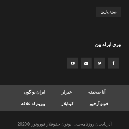
.بیزه یازین
بیزی ایزله یین
آنا صحیفه
خبرلر
ایران بو گون
فوتو آرخیو
کیتابلار
بیزیم له علاقه
آذربایجان روزنامه‌سی. بوتون حقوقلار قورونور ©2020