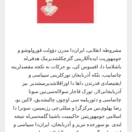
مشروطه انقلابی، ایران‌دا مدرن دؤولت قورولوشو و
جومهوریت ایده‌آللارینی گئرچکلشدیرمک هدفی‌له
باشلاسا دا، افسوس کی، بو حرکات نه تکجه مقصدلرینه
چاتماییب، بلکه آذربایجان تورکلرینی سییاسی و
ایقتیصادی قدرتدن داها دا اوزاقلاشدیرمیشدیر. بیز
آذربایجانی‌لار، تورک قاجار سولاله‌سی‌نین سونا
چاتماسی و دئوریلمه سی اوچون چالیشدیق، لاکین بو،
رضا پهلوی‌نین مرکزگرا و میللی‌چی رژیمینین، سونرا دا
اسلامی جومهوریتین حاکیمیت باشینا گلمه‌سی‌له نتیجه
لندی. بو سورجده تبریز و آذربایجان، ایران‌دا سییاسی و