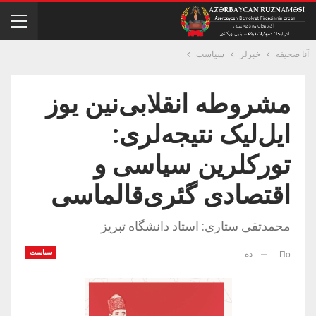
آنا صحیفه
خبرلر
سیاست
مشروطه انقلابی‌نین یوز
ایل‌لیک نتیجه‌لری:
تورکلرین سیاسی و
اقتصادی گئری‌قالماسی
محمدتقی ستاری: استاد دانشگاه تبریز
سیاست
ده
По