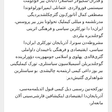
و فدرال-سکیولار اساسلارا دایانان بیر حؤکومت
سیستمی قورولاردی. عثمانلی ایمپراتورلوغوندا
مصطفی کمال آتاتورک‌ون گئرچکلشدیردیگی
مدرنلشمه و میللی کیملیک تحولونا بنزر بیر پروسس،
ایران‌دا دا تورکلرین سیاسی و فرهنگی اثرینی
گوجلندیره بیلردی.
مشروطه‌دن سونرا، آذربایجان تورکلری ایران‌دا
سیاسی، ایقتیصادی و فرهنگی باخیمدان داواملی
گئری‌قالدی. پهلوی و اسلامی جومهوریت دؤورلرینده
گوجلندیریلن آسیمیلاسیون سیاستلری، تورک کیملیگینی
بیر بوز داغی کیمی اریتمه‌یه چالیشدی. بو سیاستلرین
شواهدلری گئنیش‌دیر:
تورکجه‌نین رسمی دیل کیمی قبول ائدیلمه‌مه‌سی،
آذربایجان‌دا ایقتیصادی اینکیشافین قارشی‌سینی آلان
مانعه‌لر،