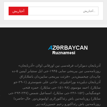
آذربایجان دموکرات فرقه‌سی نین اورقانی اولان «آذربایجان»
روزنامه‌سی نین بیرینجی سایی ۱۹۴۵-جی ایل سنتیابر آیینین ۵-ده
چاپ‌دان چیخمیش‌دیر. «قزئت بیرینجی سایین‌دان باشلایاراق
آذربایجان دیلین‌ده بوراخیلیردی. حاجی علی شبوستری (۱-۲۹-جو
سایلار)، احمد موسوی (۹۸-۱۵۱-جی سایلار)، حمزه فتحی
خوشگینابی (۱۵۲-۲۴۶-جی سایلار)، اسماعیل شمس (۲۴۷-۲۹۳-جی
سایلار) روزنامه‌نین باش رئداکتورلاری اولموش‌دور. حال-حاضردا
روزنامه‌نین باش رئداکتورو رحیم حسین‌زاده ‌دیر.