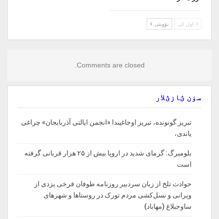
اول کی
نؤوبتی
Comments are closed.
سۏن ؽازؽلار
تبریز گونونده، تبریز اوجاغیندا «انجمن ایالتی آذربایجان» چراغی
یاندی،
بلومبرگ: گرمای شدید در اروپا بیش از ۲۵ هزار قربانی گرفته
است
حوادث تلخ از زبان سردبیر روزنامه‌ طوفان فرخی یزدی از
ویرانی و نسل‌کشی مردم تورک در روستاها و شهرهای
ساوجبلاغ (مهاباد)