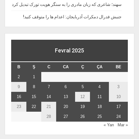
سهند؛ شاعری که زبان مادری را به سنگر هویت تورک تبدیل کرد
جنبش فدرال دمکرات آذربایجان: اعدام ها را‌ متوقف‌ کنید!
Fevral 2025
B
Ş
C
CA
Ç
ÇA
BE
2
1
9
8
7
6
5
4
3
16
15
14
13
12
11
10
23
22
21
20
19
18
17
28
27
26
25
24
Mar »
« Yan