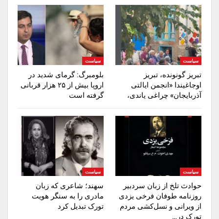
سیاست
سیاست
تبریز گونونده، تبریز
بلومبرگ: گرمای شدید در
اوجاغیندا «انجمن ایالتی
اروپا بیش از ۲۵ هزار قربانی
آذربایجان» چراغی یاندی،
گرفته است
سیاست
سیاست
حوادث تلخ از زبان سردبیر
سهند؛ شاعری که زبان
روزنامه‌ طوفان فرخی یزدی
مادری را به سنگر هویت
از ویرانی و نسل‌کشی مردم
تورک تبدیل کرد
تورک در…