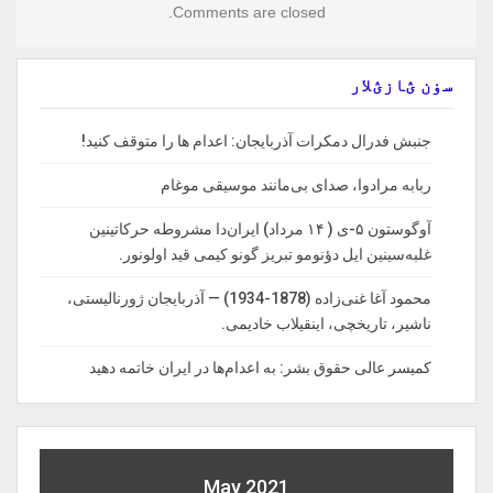
Comments are closed.
سۏن ؽازؽلار
جنبش فدرال دمکرات آذربایجان: اعدام ها را‌ متوقف‌ کنید!
ربابه مرادوا، صدای بی‌مانند موسیقی موغام
آوگوستون ۵-ی ( ۱۴ مرداد) ایران‌دا مشروطه حرکاتینین
غلبه‌سینین ایل دؤنومو تبریز گونو کیمی قید اولونور.
محمود آغا غنی‌زاده (1878-1934) — آذربایجان ژورنالیستی،
ناشیر، تاریخچی، اینقیلاب خادیمی.
کمیسر عالی حقوق بشر: به اعدام‌ها در ایران خاتمه دهید
May 2021