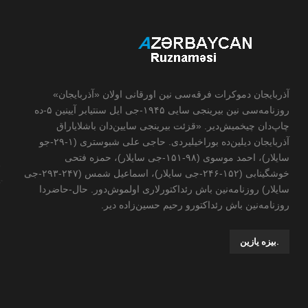
آذربایجان دموکرات فرقه‌سی نین اورقانی اولان «آذربایجان»
روزنامه‌سی نین بیرینجی سایی ۱۹۴۵-جی ایل سنتیابر آیینین ۵-ده
چاپ‌دان چیخمیش‌دیر. «قزئت بیرینجی سایین‌دان باشلایاراق
آذربایجان دیلین‌ده بوراخیلیردی. حاجی علی شبوستری (۱-۲۹-جو
سایلار)، احمد موسوی (۹۸-۱۵۱-جی سایلار)، حمزه فتحی
خوشگینابی (۱۵۲-۲۴۶-جی سایلار)، اسماعیل شمس (۲۴۷-۲۹۳-جی
سایلار) روزنامه‌نین باش رئداکتورلاری اولموش‌دور. حال-حاضردا
روزنامه‌نین باش رئداکتورو رحیم حسین‌زاده ‌دیر.
.بیزه یازین