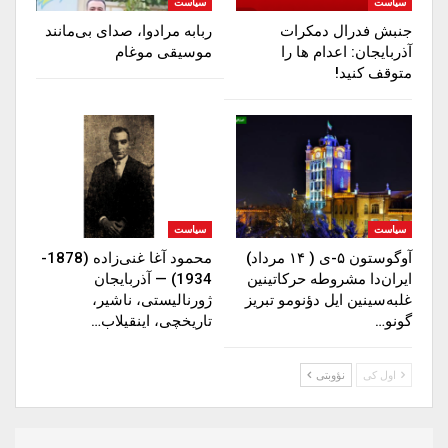
سیاست
سیاست
جنبش فدرال دمکرات
ربابه مرادوا، صدای بی‌مانند
آذربایجان: اعدام ها را‌
موسیقی موغام
متوقف‌ کنید!
سیاست
سیاست
آوگوستون ۵-ی ( ۱۴ مرداد)
محمود آغا غنی‌زاده (1878-
ایران‌دا مشروطه حرکاتینین
1934) — آذربایجان
غلبه‌سینین ایل دؤنومو تبریز
ژورنالیستی، ناشیر،
گونو…
تاریخچی، اینقیلاب…
اول کی
نؤوبتی