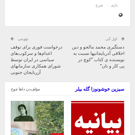
یازی
شرح
اول کی
نؤوبتی
دستگیری محمد مالجو و دین
درخواست فوری برای توقف
اخلاقی آذربایجانیها نسبت به
اعدام‌ها و سرکوب‌های
نویسنده ی کتاب “کوچ در
سیاسی در ایران توسط
پی کار و نان”
شورای همکاری سازمانهای
آزربایجان جنوبی
سیزین خوشونوزا گله بیلر
مؤلف‌دن داها چوخ