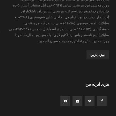
روزنامه‌سی نین بیرینجی سایی ۱۹۴۵-جی ایل سنتیابر آیینین ۵-ده
چاپ‌دان چیخمیش‌دیر. «قزئت بیرینجی سایین‌دان باشلایاراق
آذربایجان دیلین‌ده بوراخیلیردی. حاجی علی شبوستری (۱-۲۹-جو
سایلار)، احمد موسوی (۹۸-۱۵۱-جی سایلار)، حمزه فتحی
خوشگینابی (۱۵۲-۲۴۶-جی سایلار)، اسماعیل شمس (۲۴۷-۲۹۳-جی
سایلار) روزنامه‌نین باش رئداکتورلاری اولموش‌دور. حال-حاضردا
روزنامه‌نین باش رئداکتورو رحیم حسین‌زاده ‌دیر.
.بیزه یازین
بیزی ایزله یین