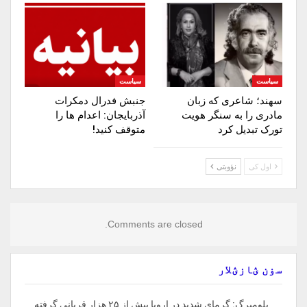
سیاست
سیاست
سهند؛ شاعری که زبان
جنبش فدرال دمکرات
مادری را به سنگر هویت
آذربایجان: اعدام ها را‌
تورک تبدیل کرد
متوقف‌ کنید!
اول کی
نؤوبتی
Comments are closed.
سۏن ؽازؽلار
بلومبرگ: گرمای شدید در اروپا بیش از ۲۵ هزار قربانی گرفته