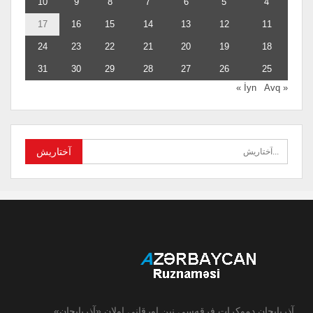
10
9
8
7
6
5
4
17
16
15
14
13
12
11
24
23
22
21
20
19
18
31
30
29
28
27
26
25
Avq »
« İyn
آذربایجان دموکرات فرقه‌سی نین اورقانی اولان «آذربایجان»