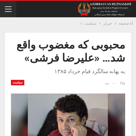
آنا صحیفه
خبرلر
سیاست
محبوبی که مغضوب واقع
شد… «علیرضا فرشی»
یه یهانه سالگرد قیام خرداد ۱۳۸۵
سیاست
ده
По