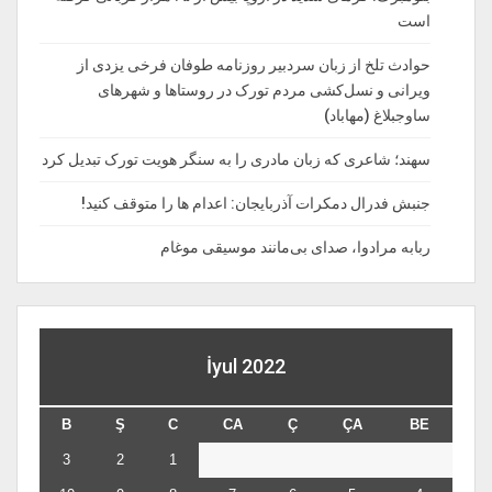
است
حوادث تلخ از زبان سردبیر روزنامه‌ طوفان فرخی یزدی از
ویرانی و نسل‌کشی مردم تورک در روستاها و شهرهای
ساوجبلاغ (مهاباد)
سهند؛ شاعری که زبان مادری را به سنگر هویت تورک تبدیل کرد
جنبش فدرال دمکرات آذربایجان: اعدام ها را‌ متوقف‌ کنید!
ربابه مرادوا، صدای بی‌مانند موسیقی موغام
İyul 2022
B
Ş
C
CA
Ç
ÇA
BE
3
2
1