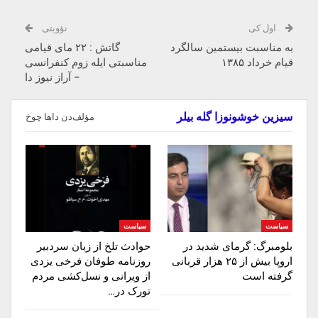
اول کی
نؤوبتی
به مناسبت بیستمین سالگرد
گاتش : ۲۲ مای قیامی
قیام خرداد ۱۳۸۵
مناسبتی ایله زوم کنفرانسی
− آراز نیوز دا
سیزین خوشونوزا گله بیلر
مؤلف‌دن داها چوخ
سیاست
سیاست
بلومبرگ: گرمای شدید در
حوادث تلخ از زبان سردبیر
اروپا بیش از ۲۵ هزار قربانی
روزنامه‌ طوفان فرخی یزدی
گرفته است
از ویرانی و نسل‌کشی مردم
تورک در…