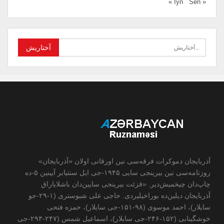
Sen »
« İyn
آذربایجان دموکرات فرقه‌سی نین اورقانی اولان «آذربایجان»
روزنامه‌سی نین بیرینجی سایی ۱۹۴۵-جی ایل سنتیابر آیینین ۵-ده
چاپ‌دان چیخمیش‌دیر. «قزئت بیرینجی سایین‌دان باشلایاراق
آذربایجان دیلین‌ده بوراخیلیردی. حاجی علی شبوستری (۱-۲۹-جو
سایلار)، احمد موسوی (۹۸-۱۵۱-جی سایلار)، حمزه فتحی
خوشگینابی (۱۵۲-۲۴۶-جی سایلار)، اسماعیل شمس (۲۴۷-۲۹۳-جی