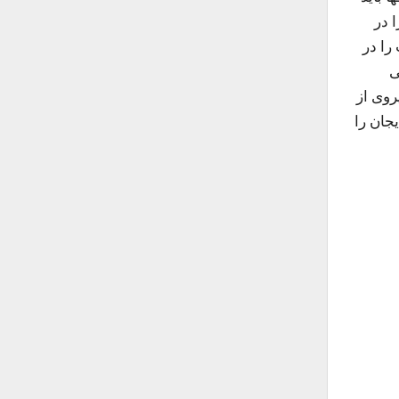
ا در
 را در
ی
روی از
یجان را