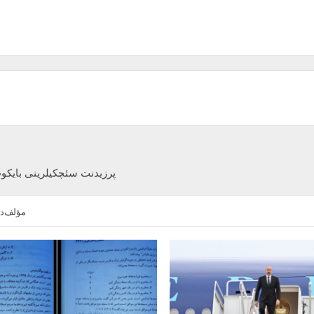
پرزیدنت سئچکیلرینی بایکوت
مؤلف‌دن