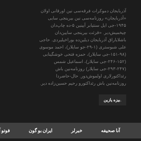
آذربایجان دموکرات فرقه‌سی نین اورقانی اولان
«آذربایجان» روزنامه‌سی نین بیرینجی سایی
۱۹۴۵-جی ایل سنتیابر آیینین ۵-ده چاپ‌دان
چیخمیش‌دیر. «قزئت بیرینجی سایین‌دان
باشلایاراق آذربایجان دیلین‌ده بوراخیلیردی. حاجی
علی شبوستری (۱-۲۹-جو سایلار)، احمد موسوی
(۹۸-۱۵۱-جی سایلار)، حمزه فتحی خوشگینابی
(۱۵۲-۲۴۶-جی سایلار)، اسماعیل شمس
(۲۴۷-۲۹۳-جی سایلار) روزنامه‌نین باش
رئداکتورلاری اولموش‌دور. حال-حاضردا
روزنامه‌نین باش رئداکتورو رحیم حسین‌زاده ‌دیر.
.بیزه یازین
آنا صحیفه
خبرلر
ایران بو گون
فوتو 