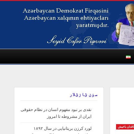
سۏن ؽازؽلار
نقدی بر نبود مفهوم انسان در نظام حقوقی
ایران از مشروطه تا امروز
اقدان باخیش
لورد کرزن بریتانیایی در سال ۱۸۹۲