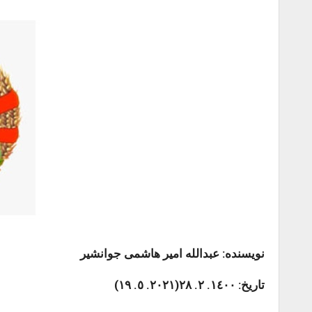
نویسنده: عبدالله امیر هاشمی جوانشیر
تاریخ: ١٤٠٠. ٢. ٢٨(٢٠٢١. ٥. ١٩)