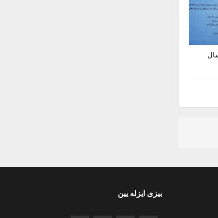
سال
بیزی ایزله یین