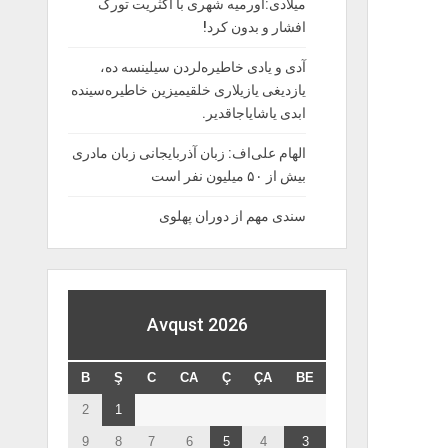
میلادی:اورمیه شهری با اکثریت تورک
افشار و بدون کرد!
آدی و یادی خاطیره‌لردن سیلینسه ده،
یازدیغی یازیلاری خلقیمیزین خاطیره‌سینده
ابدی یاشایاجاقدیر.
الهام علی‌اف: زبان آذربایجانی زبان مادری
بیش از ۵۰ میلیون نفر است
سندی مهم از دوران پهلوی
Avqust 2026
B
Ş
C
CA
Ç
ÇA
BE
2
1
9
8
7
6
5
4
3