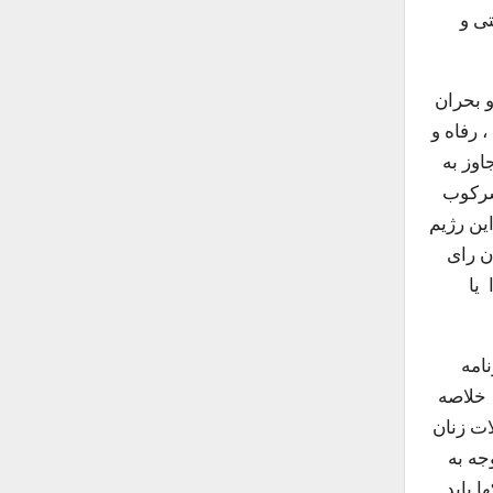
ی و
و بحران
 رفاه و
نند. همه میدانند این افراد ، به مدت 42 سال، تجاوز به
 سرکوب
این رژیم
میا ، با بیرون کشیدن رای
 یا
امه
 خلاصه
ات زنان
جه به
ا باید