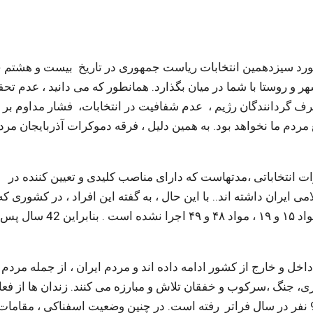
ورد سیزدهمین انتخابات ریاست جمهوری در تاریخ بیست و هشتم خ
ای شوراهای شهر و روستا با شما در میان بگذارد. همانطور که می دانید ، عدم 
ندگان طی 42 سال گذشته از طرف گردانندگان رژیم ، عدم شفافیت در انتخابات، فشار مداوم ب
 مردم ما نخواهد بود. به همین دلیل ، فرقه دموکرات آذربایجان مردم
ات انتخاباتی ،مدتهاست که دارای مناصب کلیدی و تعیین کننده در
یران داشته اند.. با این حال ، به گفته این افراد ، در كشوری كه
ایران نامیده می شود ، تمام مواد قانون اساسی بویژه مواد ۱۵ و ۱۹ ، مواد ۴۸ و ۴۹ اجرا نشده است 
خل و خارج از کشور ادامه داده اند و مردم ایران ، از جمله مردم
ی، جنگ ،سرکوب و خفقان تلاش و مبارزه می کنند. زندان ها از فعا
، طبقاتی و سیاسی پر شده است . مجازات اعدام از 900 نفر در سال فراتر رفته است. در چنین وضعیت اسفناکی ، مقامات