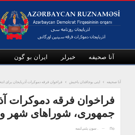
آنا صحیفه
خبرلر
ایران بو گون
م
آنا صحیفه
ایتی بوجاقدان باخیش
فراخوان فرقه دموکرات آذربایجان برای ان
فراخوان فرقه دموکرات آذر
جمهوری، شوراهای شهر و 
. سون یئنی‌لنمه
По