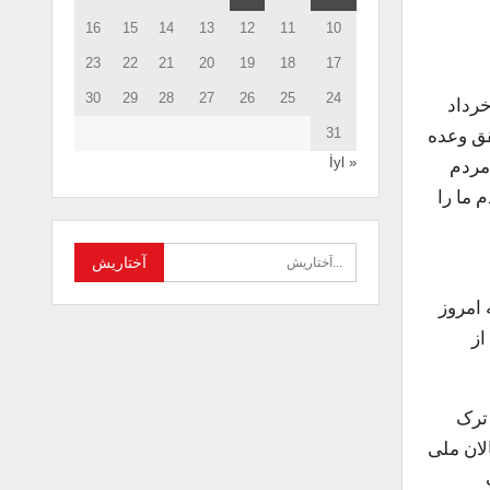
16
15
14
13
12
11
10
23
22
21
20
19
18
17
30
29
28
27
26
25
24
رداد
تحقق وعده
31
« İyl
ر مردم
 ما را
 امروز
. بنابراین 42 سال پس از
 ترک
لان ملی