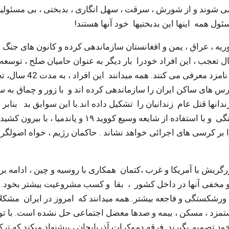
ی شوند و از شورش ، سرقت ، سهل انگاری ، بدبختی ، بی مسئولیت
ول همه اینها این بدبختیها خود آنها هستند!
وریه ، عراق ، یمن و افغانستان سازماندهی کرده و کانون های جنگ 
ال تعجب ، این افراد خودرا بار دیگر به عنوان حامیان صلح ، توسعه ،
حاکمیت قانون و طرفدار خلقها جهت ریاست جمهوری نامزد معرفی می ک
رس های ساکن ایران را سازماندهی کرده اند و با زور و چماق به
دانها قتل عام زندانیان را تشکیل داده اند.با این سوابق بد بنابر 
قصد ندارد انتخابات واقعی برگزارکند ، بلکه با آرای ساختگی و با استفاده از شایعه وسیع کووید ۱۹ و پاند
را بر کرسی های اجرائی خواهد نشاند . حاکمان رژیم ، خواه اصولگرا
ریش با آمریکا و غرب ،کتمان همکاری با روسیه و چین ، ادامه برن
 مخفی آنها در داخل کشور ، بقا و کسب مشروعیت بیشتر بخود.
رشکستگی و فاجعه بیشتر..همه میدانند که امروز در ایران مشکل
دستمزد ، مسکن ، بیمه و صدها معضل اجتماعی حل نشده است. با تو
شند و خود تصمیم بگیرند. فرقه دموکرات آذربایجان ، پیشنهاد میکند که ترکه