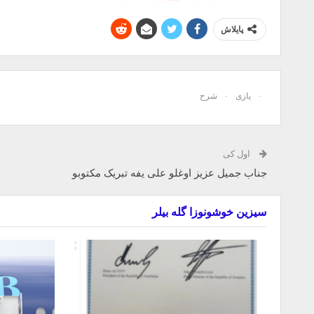
پایلاش
یازی
شرح
اول کی
جناب جمیل عزیز اوغلو علی یفه تبریک مکتوبو
سیزین خوشونوزا گله بیلر