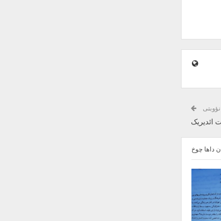
نؤوبتی
 ائدیریک
 داها چوخ