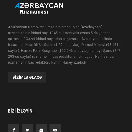
Azərbaycan Demokrat Firqəsinin orqanı olan “Azərbaycan”
ruznaməsinin birinci sayı 1945-ci il sentyabr ayının 5-də çapdan
çıxmışdır. “Qəzet birinci sayından başlayaraq Azərbaycan dilində
buraxılırdı. Hacı Əli Şəbüstəri (1-29-cu saylar), Əhməd Müsəvi (98-151-ci
saylar), Həmzə Fəthi Xoşginabi (152-246-cı saylar), İsmayıl Şəms (247-
293-cü saylar) ruznamənin baş redaktorları olmuşdur. Hal-hazırda
ruznamənin baş redaktoru Rəhim Hüseynzadədir.
BIZIMLƏ ƏLAQƏ
BIZI IZLƏYIN: