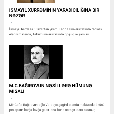
İSMAYIL XÜRRƏMİNİN YARADICILIĞINA BİR
NƏZƏR
İsmayılı hardasa 30 ildir tanıyıram. Təbriz Universitetində fəhləlik
elədiyim illərdə, Təbriz universitetində qoşuq axşamları…
M.C.BAĞIROVUN NƏSİLLƏRƏ NÜMUNƏ
MİSALI
Mir Cəfər Bağırovun oğlu Volodya şagird olanda məktəbdə özünü
pis aparır, lovğa-lovğa gəzir, ona-buna sataşır, dərs oxumur,…