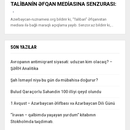
TALİBANİN ƏFQAN MEDİASINA SENZURASI:
Azerbaycan-ruznamesi.org bildirir ki, “Taliban” Əfqanıstan
mediası ilə bağlı maraqlı açıqlama yayıb. Senzor.az bildirir ki,…
SON YAZILAR
Avropanın antimiqrant siyasəti: uduzan kim olacaq? –
ŞƏRH Analitika
Şah İsmayıl niyə bu gün də mübahisə doğurur?
Bulud Qaraçorlu Səhəndin 100 illiyi qeyd olundu
1 Avqust – Azərbaycan Əlifbası və Azərbaycan Dili Günü
“İrəvan – qəlbimdə yaşayan yurdum” kitabının
Stokholmda təqdimatı.