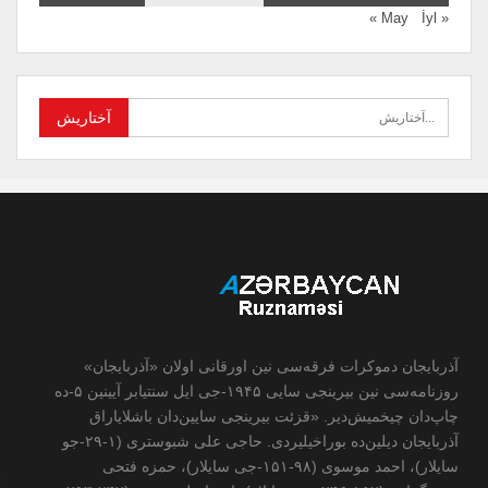
İyl »
« May
آذربایجان دموکرات فرقه‌سی نین اورقانی اولان «آذربایجان»
روزنامه‌سی نین بیرینجی سایی ۱۹۴۵-جی ایل سنتیابر آیینین ۵-ده
چاپ‌دان چیخمیش‌دیر. «قزئت بیرینجی سایین‌دان باشلایاراق
آذربایجان دیلین‌ده بوراخیلیردی. حاجی علی شبوستری (۱-۲۹-جو
سایلار)، احمد موسوی (۹۸-۱۵۱-جی سایلار)، حمزه فتحی