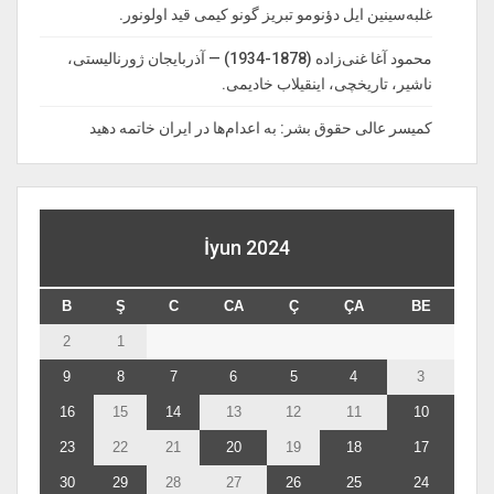
غلبه‌سینین ایل دؤنومو تبریز گونو کیمی قید اولونور.
محمود آغا غنی‌زاده (1878-1934) — آذربایجان ژورنالیستی،
ناشیر، تاریخچی، اینقیلاب خادیمی.
کمیسر عالی حقوق بشر: به اعدام‌ها در ایران خاتمه دهید
İyun 2024
B
Ş
C
CA
Ç
ÇA
BE
2
1
9
8
7
6
5
4
3
16
15
14
13
12
11
10
23
22
21
20
19
18
17
30
29
28
27
26
25
24