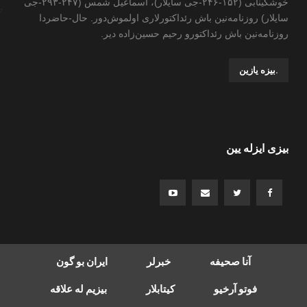
خوشگینابی (۱۵۲-۲۴۶-جی سایلار)، اسماعیل شمس (۲۴۷-۲۹۳-جی
سایلار) روزنامه‌نین باش رئداکتورلاری اولموش‌دور. حال-حاضردا
روزنامه‌نین باش رئداکتورو رحیم حسین‌زاده ‌دیر.
.بیزه یازین
بیزی ایزله یین
آنا صحیفه
خبرلر
ایران بو گون
فوتو آرخیو
کیتابلار
بیزیم له علاقه