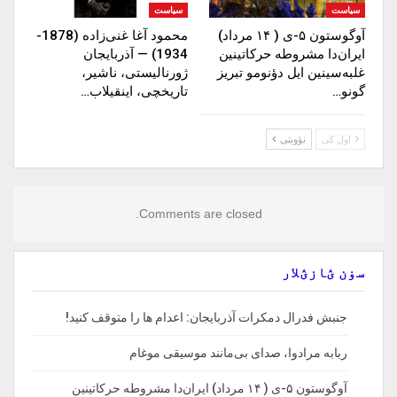
سیاست
سیاست
آوگوستون ۵-ی ( ۱۴ مرداد)
محمود آغا غنی‌زاده (1878-
ایران‌دا مشروطه حرکاتینین
1934) — آذربایجان
غلبه‌سینین ایل دؤنومو تبریز
ژورنالیستی، ناشیر،
گونو…
تاریخچی، اینقیلاب…
اول کی
نؤوبتی
Comments are closed.
سۏن ؽازؽلار
جنبش فدرال دمکرات آذربایجان: اعدام ها را‌ متوقف‌ کنید!
ربابه مرادوا، صدای بی‌مانند موسیقی موغام
آوگوستون ۵-ی ( ۱۴ مرداد) ایران‌دا مشروطه حرکاتینین