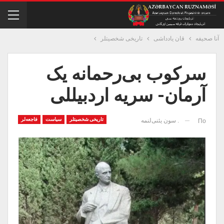
آنا صحیفه
قان یادداشی
تاریخی شخصیتلر
سرکوب بی‌رحمانه‌ یک
آرمان- سریه اردبیللی
تاریخی شخصیتلر
سیاست
فاجعه‌لر
. سون یئنی‌لنمه
По