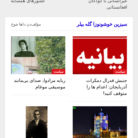
غیرانسانی با کودکان
کشورهای همسایه
افغانستانی
سیزین خوشونوزا گله بیلر
مؤلف‌دن داها چوخ
سیاست
سیاست
جنبش فدرال دمکرات
ربابه مرادوا، صدای بی‌مانند
آذربایجان: اعدام ها را‌
موسیقی موغام
متوقف‌ کنید!